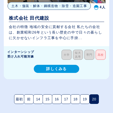
土木・舗装・解体・鋼構造物・除雪・造園工事
4人
株式会社 田代建設
会社の特徴 地域の安全に貢献する会社 私たちの会社
は、創業昭和26年という長い歴史の中で日々の暮らし
に欠かせないインフラ工事を中心に手掛...
インターンシップ
短大
大学
専門
高校
受け入れ可能対象
高専
詳しくみる
最初
前
14
15
16
17
18
19
20
(現在のペー