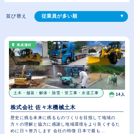
並び替え
従業員が多い順
登録⽇順
給与が高い順
東成瀬村
（⾼卒の給与を基準）
休日数が多い順
土木・舗装・解体・除雪・管工事・水道工事
14人
株式会社 佐々木機械土木
歴史に残る未来に残るものづくりを目指して地域の
方々の理解と協力に感謝し地域環境をより良くするた
めに日々努力します 会社の特徴 日本で最も...