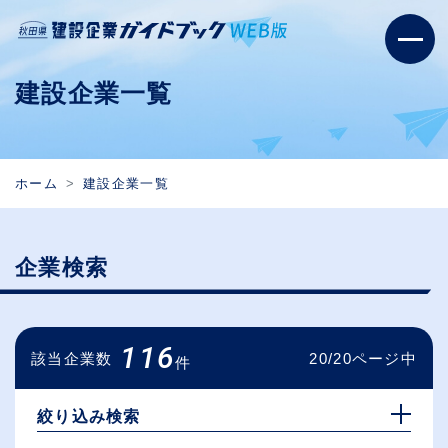
建設企業一覧
ホーム
建設企業一覧
企業検索
116
該当企業数
20/20ページ中
件
絞り込み検索