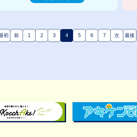
最初
前
1
2
3
4
5
6
7
次
最後
(現在のページ)