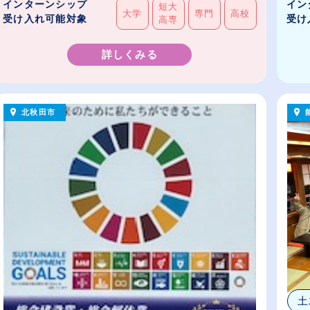
インターンシップ
イン
短大
大学
専門
高校
受け入れ可能対象
受け
高専
詳しくみる
北秋田市
土