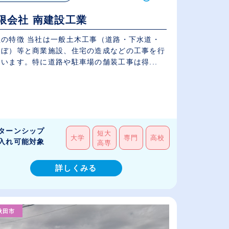
限会社 南建設工業
社の特徴 当社は一般土木工事（道路・下水道・
んぼ）等と商業施設、住宅の造成などの工事を行
います。特に道路や駐車場の舗装工事は得...
ターンシップ
短大
大学
専門
高校
入れ可能対象
高専
詳しくみる
秋田市