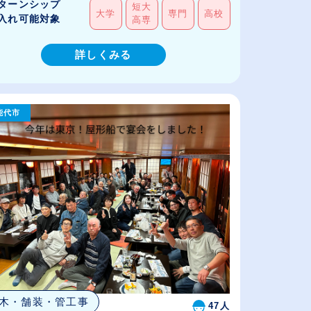
ターンシップ
短大
大学
専門
高校
入れ可能対象
高専
詳しくみる
能代市
木・舗装・管工事
47人