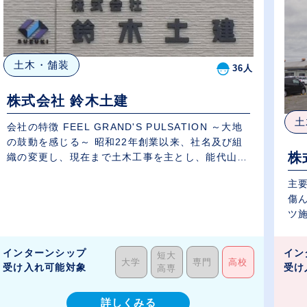
土木・舗装
36人
株式会社 鈴木土建
土
会社の特徴 FEEL GRAND'S PULSATION ～大地
の鼓動を感じる～ 昭和22年創業以来、社名及び組
株
織の変更し、現在まで土木工事を主とし、能代山本
で...
主要業務 道路・駐
傷
インターンシップ
イン
短大
大学
専門
高校
受け入れ可能対象
受け
高専
詳しくみる