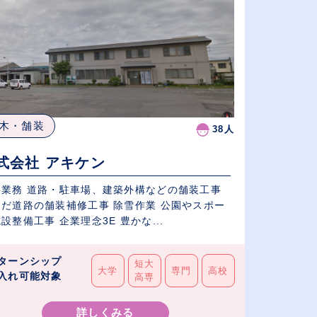
木・舗装
38人
式会社 アキケン
車場、建築外構などの舗装工事
んだ道路の舗装補修工事 除雪作業 公園やスポー
ツ施設整備工事 企業理念3E 豊かな...
ターンシップ
短大
大学
専門
高校
入れ可能対象
高専
詳しくみる