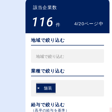
該当企業数
116
4/20ページ中
件
地域で絞り込む
業種で絞り込む
×
舗装
給与で絞り込む
（⾼卒の給与を基準）