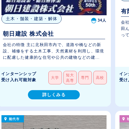
有
土木・舗装・建築・解体
34人
会
田
朝日建設 株式会社
って
会社の特徴 主に北秋田市内で、道路や橋などの新
設、補修をする土木工事、天然素材を利用し、環境
に配慮した健康的な住宅や公共の建物などの建...
インターンシップ
イン
短大
大学
専門
高校
受け入れ可能対象
受け
高専
詳しくみる
能代市