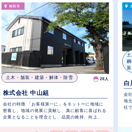
秋田市
土
鋼
装
土木・舗装・建築・解体・除雪
28人
白
株式会社 中山組
会社
地元に
会社の特徴 「お客様第一に」をモットーに地域に
社で
密着し、地域の発展に貢献し、真に顧客に喜ばれる
企業となることを理念とし、品質の維持、向上...