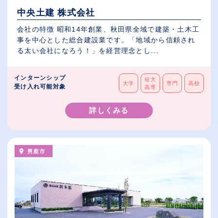
中央土建 株式会社
会社の特徴 昭和14年創業、秋田県全域で建築・土木工
事を中心とした総合建設業です。「地域から信頼され
る太い会社になろう！」を経営理念とし...
インターンシップ
短大
大学
専門
高校
受け入れ可能対象
高専
詳しくみる
男鹿市