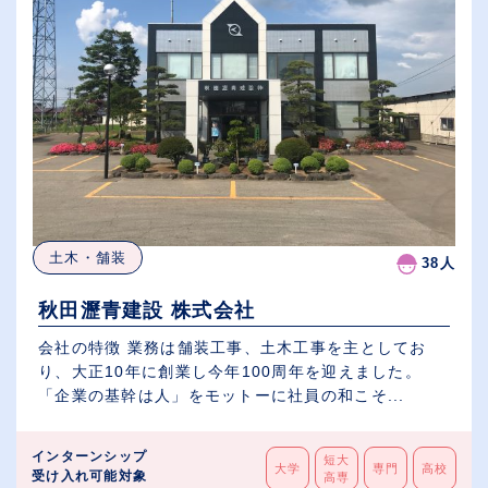
土木・舗装
38人
秋田瀝青建設 株式会社
会社の特徴 業務は舗装工事、土木工事を主としてお
り、大正10年に創業し今年100周年を迎えました。
「企業の基幹は人」をモットーに社員の和こそ...
インターンシップ
短大
大学
専門
高校
受け入れ可能対象
高専