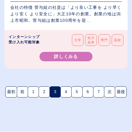
会社の特徴 菅与組の社是は「より良い工事を より早く
より安く より安全に」大正10年の創業。創業の地は潟
上市昭和。菅与組は創業100周年を迎...
インターンシップ
短大
大学
専門
高校
受け入れ可能対象
高専
詳しくみる
最初
前
1
2
3
4
5
6
7
次
最後
(現在のページ)