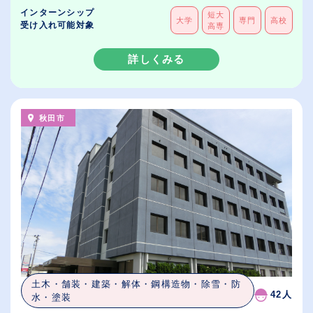
インターンシップ
短大
大学
専門
高校
受け入れ可能対象
高専
詳しくみる
秋田市
土木・舗装・建築・解体・鋼構造物・除雪・防
42人
水・塗装