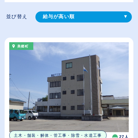
並び替え
給与が高い順
登録⽇順
従業員が多い順
美郷町
休日数が多い順
土木・舗装・解体・管工事・除雪・水道工事
27人