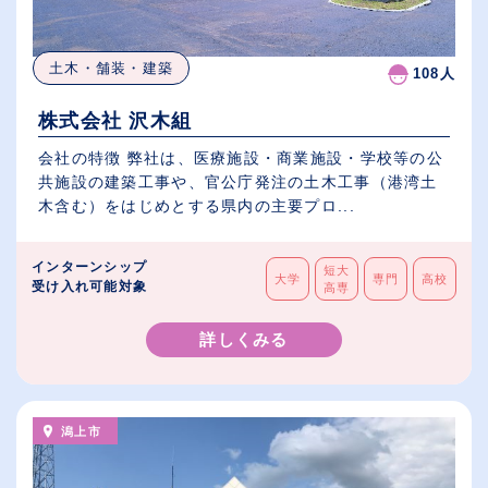
土木・舗装・建築
108人
株式会社 沢木組
会社の特徴 弊社は、医療施設・商業施設・学校等の公
共施設の建築工事や、官公庁発注の土木工事（港湾土
木含む）をはじめとする県内の主要プロ...
インターンシップ
短大
大学
専門
高校
受け入れ可能対象
高専
詳しくみる
潟上市