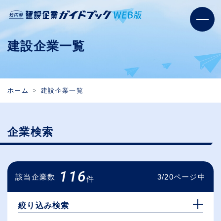
建設企業一覧
ホーム
建設企業一覧
企業検索
116
該当企業数
3/20ページ中
件
絞り込み検索