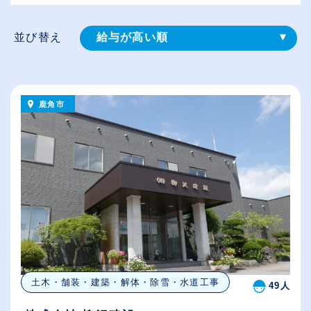
並び替え
給与が高い順
登録⽇順
従業員が多い順
鹿角市
休日数が多い順
土木・舗装・建築・解体・除雪・水道工事
49人