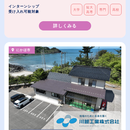
インターンシップ
短大
大学
専門
高校
受け入れ可能対象
高専
詳しくみる
にかほ市