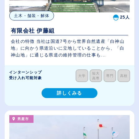
土木・舗装・解体
25人
有限会社 伊藤組
会社の特徴 当社は国道7号から世界自然遺産「白神山
地」に向かう県道沿いに立地していることから、「白
神山地」に通じる県道の維持管理の仕事も...
インターンシップ
短大
大学
専門
高校
受け入れ可能対象
高専
詳しくみる
男鹿市