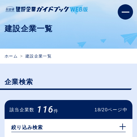
建設企業一覧
ホーム
建設企業一覧
企業検索
116
該当企業数
18/20ページ中
件
絞り込み検索