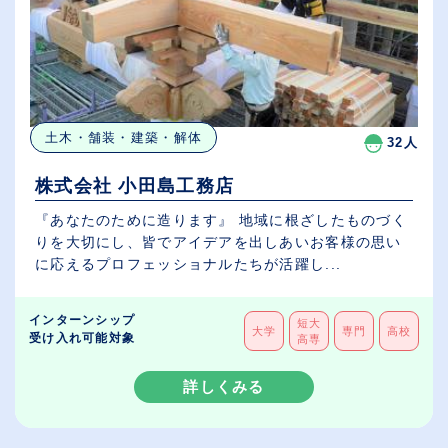
土木・舗装・建築・解体
32人
株式会社 小田島工務店
『あなたのために造ります』 地域に根ざしたものづく
りを大切にし、皆でアイデアを出しあいお客様の思い
に応えるプロフェッショナルたちが活躍し...
インターンシップ
短大
大学
専門
高校
受け入れ可能対象
高専
詳しくみる