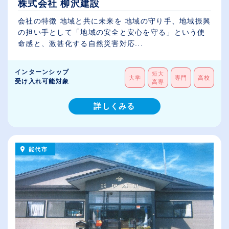
株式会社 柳沢建設
会社の特徴 地域と共に未来を 地域の守り手、地域振興
の担い手として「地域の安全と安心を守る」という使
命感と、激甚化する自然災害対応...
インターンシップ
短大
大学
専門
高校
受け入れ可能対象
高専
詳しくみる
能代市