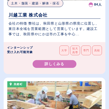
土木・舗装・建築・解体・採石
84人
川越工業 株式会社
会社の特徴 弊社は、秋田県と山形県の県境に位置し、
東日本全域を営業範囲として営業しています。建設工
事では、秋田県やにかほ市の工事を中心...
インターンシップ
短大
大学
専門
高校
受け入れ可能対象
高専
詳しくみる
美郷町