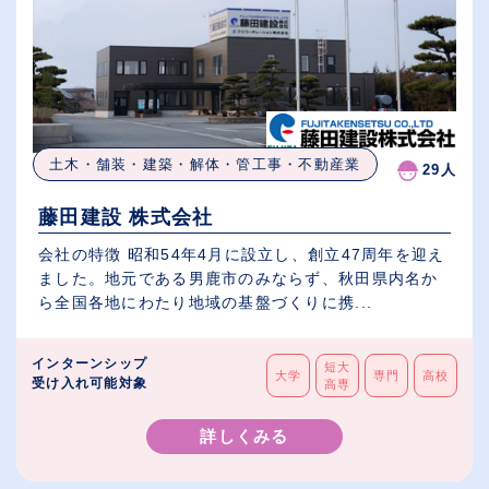
土木・舗装・建築・解体・管工事・不動産業
29人
藤田建設 株式会社
会社の特徴 昭和54年4月に設立し、創立47周年を迎え
ました。地元である男鹿市のみならず、秋田県内名か
ら全国各地にわたり地域の基盤づくりに携...
インターンシップ
短大
大学
専門
高校
受け入れ可能対象
高専
詳しくみる