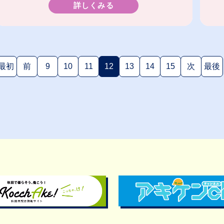
詳しくみる
最初
前
9
10
11
12
13
14
15
次
最後
(現在のページ)