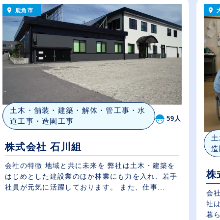
鹿角市
土木・舗装・建築・解体・管工事・水
59人
道工事・造園工事
土
株式会社 石川組
造
会社の特徴 地域と共に未来を 弊社は土木・建築を
株
はじめとした建設業のほか林業にも力を入れ、若手
社員が元気に活躍しております。 また、仕事...
会
社
暮ら