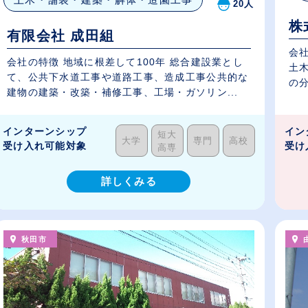
20人
株
有限会社 成田組
会
会社の特徴 地域に根差して100年 総合建設業とし
土
て、公共下水道工事や道路工事、造成工事公共的な
の分
建物の建築・改築・補修工事、工場・ガソリン...
インターンシップ
イン
短大
大学
専門
高校
受け入れ可能対象
受け
高専
詳しくみる
秋田市