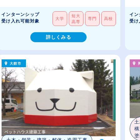
インターンシップ
イン
短大
大学
専門
高校
受け入れ可能対象
受け
高専
詳しくみる
大館市
土
構
塗
土木・舗装・建築・解体・造園工事