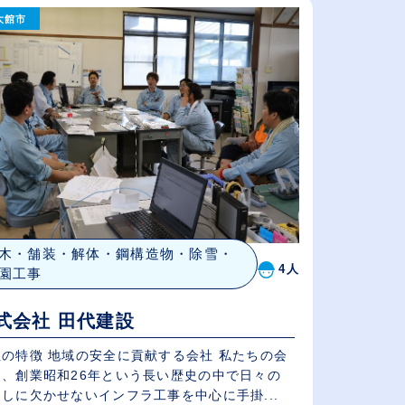
大館市
従業員が多い順
休日数が多い順
木・舗装・解体・鋼構造物・除雪・
4人
園工事
式会社 田代建設
社の特徴 地域の安全に貢献する会社 私たちの会
は、創業昭和26年という長い歴史の中で日々の
しに欠かせないインフラ工事を中心に手掛...