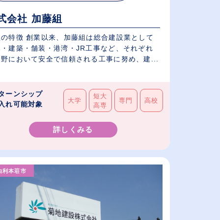
式会社 加藤組
社の特徴 創業以来、加藤組は総合建設業として
木・建築・舗装・港湾・JR工事など、それぞれ
野において安全で信頼される工事に努め、建...
ターンシップ
短大
大学
専門
高校
入れ可能対象
高専
詳しくみる
由利本荘市