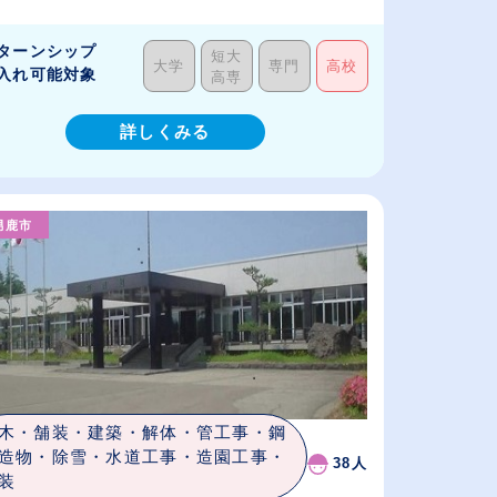
ターンシップ
短大
大学
専門
高校
入れ可能対象
高専
詳しくみる
男鹿市
木・舗装・建築・解体・管工事・鋼
造物・除雪・水道工事・造園工事・
38人
装