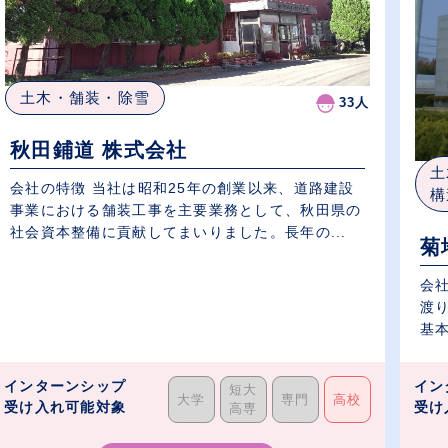
土木・舗装・除雪
33人
秋田鋪道 株式会社
土
会社の特徴 当社は昭和25年の創業以来、道路建設
構
事業における舗装工事を主要業務として、秋田県の
社会資本整備に貢献してまいりました。長年の...
菊
会社
渡り
基本
インターンシップ
イン
短大
大学
専門
高校
受け入れ可能対象
受け
高専