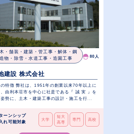
木・舗装・建築・管工事・解体・鋼
80人
造物・除雪・水道工事・造園工事
地建設 株式会社
の特徴 弊社は、1951年の創業以来70年以上に
、由利本荘市を中心に社是である『 誠 実 』を
姿勢に、土木・建築工事の設計・施工を行...
ターンシップ
短大
大学
専門
高校
入れ可能対象
高専