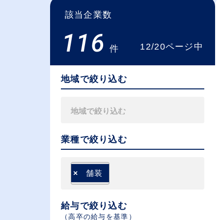
該当企業数
116
12/20ページ中
件
地域で絞り込む
業種で絞り込む
×
舗装
給与で絞り込む
（⾼卒の給与を基準）