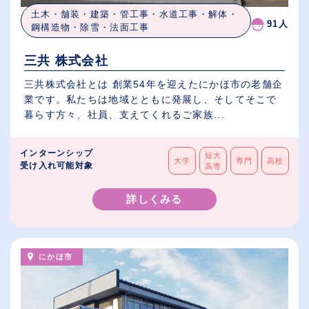
土木・舗装・建築・管工事・水道工事・解体・
91人
鋼構造物・除雪・法面工事
三共 株式会社
三共株式会社とは 創業54年を迎えたにかほ市の老舗企
業です。私たちは地域とともに発展し、そしてそこで
暮らす方々、社員、支えてくれるご家族...
インターンシップ
短大
大学
専門
高校
受け入れ可能対象
高専
詳しくみる
にかほ市