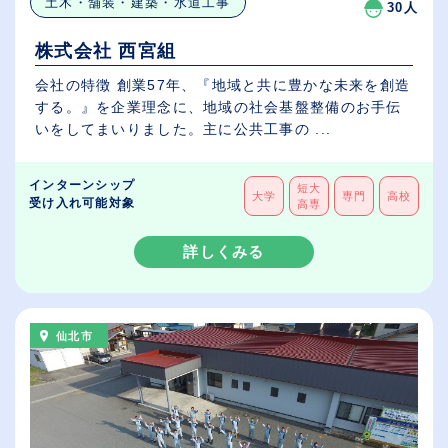
土木・舗装・建築・水道工事
30人
株式会社 西宮組
会社の特徴 創業57年、『地域と共に豊かな未来を創造
する。』を企業理念に、地域の社会基盤整備のお手伝
いをしてまいりました。主に公共工事の ...
インターンシップ
短大
大学
専門
高校
受け入れ可能対象
高専
詳しくみる
仙北市