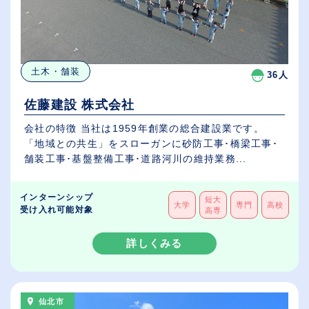
土木・舗装
36人
佐藤建設 株式会社
会社の特徴 当社は1959年創業の総合建設業です。
「地域との共生」をスローガンに砂防工事･橋梁工事･
舗装工事･基盤整備工事･道路河川の維持業務...
インターンシップ
短大
大学
専門
高校
受け入れ可能対象
高専
詳しくみる
仙北市