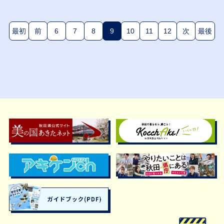
最初
前
6
7
8
9
10
11
12
次
最後
(現在のページ)