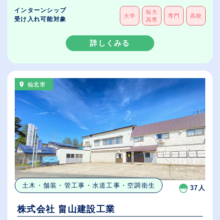
インターンシップ
短大
大学
専門
高校
受け入れ可能対象
高専
詳しくみる
仙北市
土木・舗装・管工事・水道工事・空調衛生
37人
株式会社 畠山建設工業