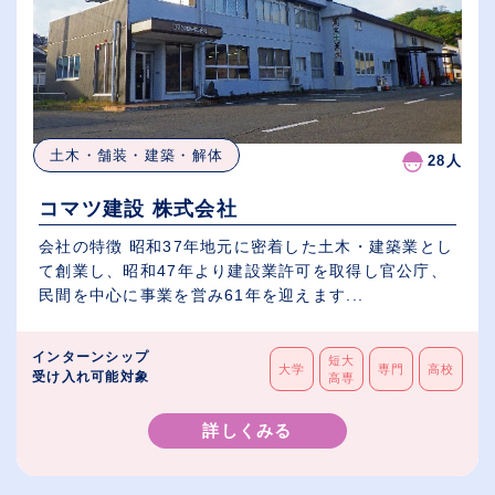
土木・舗装・建築・解体
28人
コマツ建設 株式会社
会社の特徴 昭和37年地元に密着した土木・建築業とし
て創業し、昭和47年より建設業許可を取得し官公庁、
民間を中心に事業を営み61年を迎えます...
インターンシップ
短大
大学
専門
高校
受け入れ可能対象
高専
詳しくみる