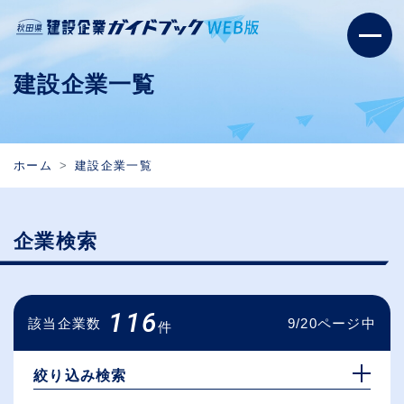
建設企業一覧
ホーム
建設企業一覧
企業検索
116
該当企業数
9/20ページ中
件
絞り込み検索