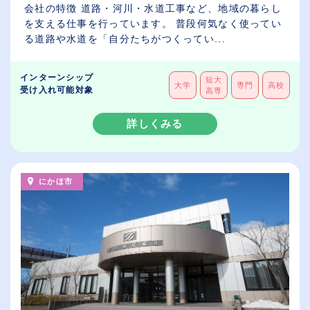
会社の特徴 道路・河川・水道工事など、地域の暮らし
を支える仕事を行っています。 普段何気なく使ってい
る道路や水道を「自分たちがつくってい...
インターンシップ
短大
大学
専門
高校
受け入れ可能対象
高専
詳しくみる
にかほ市