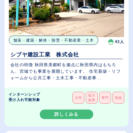
舗装・建築・解体・除雪・不動産業・土木
43人
シブヤ建設工業 株式会社
会社の特徴 秋田県美郷町を拠点に秋田県内はもちろ
ん、宮城でも事業を展開しています。 住宅新築・リフ
ォームから公共工事・土木工事・不動産事...
インターンシップ
短大
大学
専門
高校
受け入れ可能対象
高専
詳しくみる