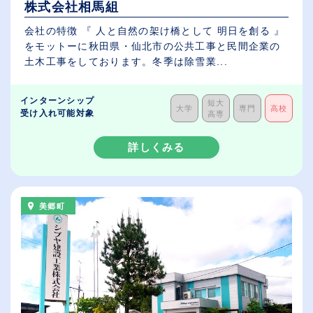
株式会社相馬組
会社の特徴 『 人と自然の架け橋として 明日を創る 』
をモットーに秋田県・仙北市の公共工事と民間企業の
土木工事をしております。冬季は除雪業...
インターンシップ
短大
大学
専門
高校
受け入れ可能対象
高専
詳しくみる
美郷町