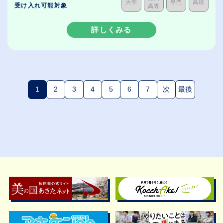
大学
専門
高校
受け入れ可能対象
高専
詳しくみる
1
2
3
4
5
6
7
次
最後
(現在のページ)