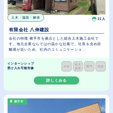
土木・舗装・解体
21人
有限会社 八伸建設
会社の特徴 横手市を拠点とした総合土木施工会社で
す。地元企業ならではの温かな社風で、社長を含め距
離感が近いため、社内のコミュニケーショ...
インターンシップ
短大
大学
専門
高校
受け入れ可能対象
高専
詳しくみる
横手市