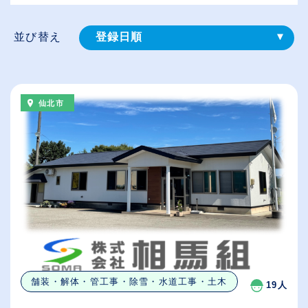
並び替え
登録⽇順
給与が高い順
（⾼卒の給与を基準）
仙北市
従業員が多い順
休日数が多い順
舗装・解体・管工事・除雪・水道工事・土木
19人