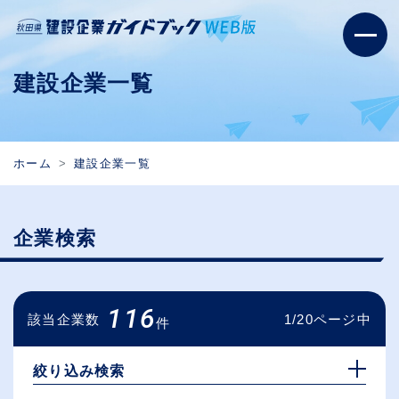
建設企業一覧
ホーム
建設企業一覧
企業検索
116
該当企業数
1/20ページ中
件
絞り込み検索