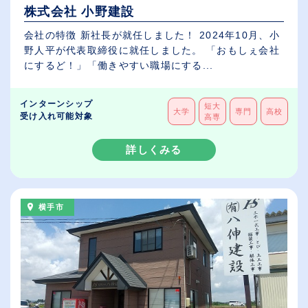
株式会社 小野建設
会社の特徴 新社長が就任しました！ 2024年10月、小
野人平が代表取締役に就任しました。 「おもしぇ会社
にするど！」「働きやすい職場にする...
インターンシップ
短大
大学
専門
高校
受け入れ可能対象
高専
詳しくみる
横手市