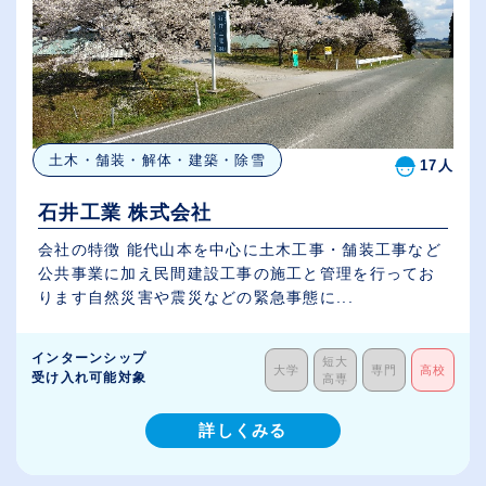
土木・舗装・解体・建築・除雪
17人
石井工業 株式会社
会社の特徴 能代山本を中心に土木工事・舗装工事など
公共事業に加え民間建設工事の施工と管理を行ってお
ります自然災害や震災などの緊急事態に...
インターンシップ
短大
大学
専門
高校
受け入れ可能対象
高専
詳しくみる