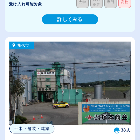
大学
専門
高校
受け入れ可能対象
高専
詳しくみる
能代市
土木・舗装・建築
38人