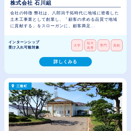
株式会社 石川組
会社の特徴 弊社は、八郎潟干拓時代に地域に密着した
土木工事業として創業し、「顧客の求める品質で地域
に貢献する」をスローガンに、顧客満足...
インターンシップ
短大
大学
専門
高校
受け入れ可能対象
高専
詳しくみる
三種町