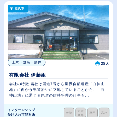
能代市
土木・舗装・解体
25人
有限会社 伊藤組
会社の特徴 当社は国道7号から世界自然遺産「白神山
地」に向かう県道沿いに立地していることから、「白
神山地」に通じる県道の維持管理の仕事も...
インターンシップ
短大
大学
専門
高校
受け入れ可能対象
高専