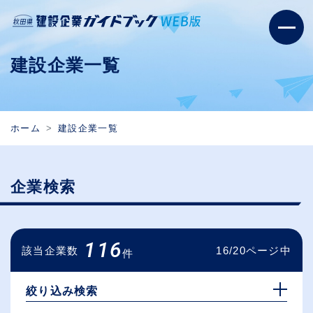
建設企業一覧
ホーム
建設企業一覧
企業検索
116
該当企業数
16/20ページ中
件
絞り込み検索