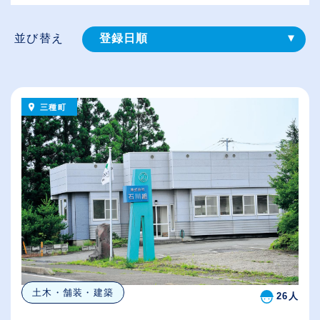
並び替え
登録⽇順
給与が高い順
（⾼卒の給与を基準）
三種町
従業員が多い順
休日数が多い順
土木・舗装・建築
26人