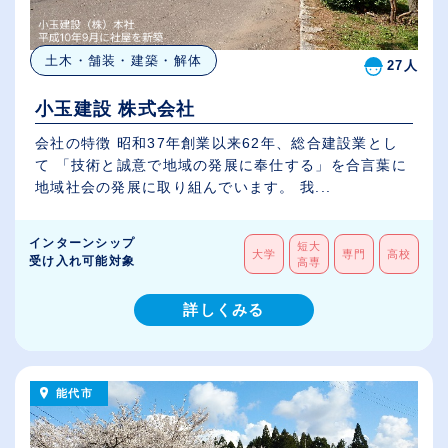
土木・舗装・建築・解体
27人
小玉建設 株式会社
会社の特徴 昭和37年創業以来62年、総合建設業とし
て 「技術と誠意で地域の発展に奉仕する」を合言葉に
地域社会の発展に取り組んでいます。 我...
インターンシップ
短大
大学
専門
高校
受け入れ可能対象
高専
詳しくみる
能代市