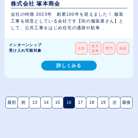
株式会社 塚本商会
会社の特徴 2023年 創業100年を迎えました！ 舗装
工事を得意としている会社です【街の舗装屋さん】と
して、公共工事をはじめ住宅の通路や駐車...
インターンシップ
短大
大学
専門
高校
受け入れ可能対象
高専
詳しくみる
最初
前
13
14
15
16
17
18
19
次
最後
(現在のページ)