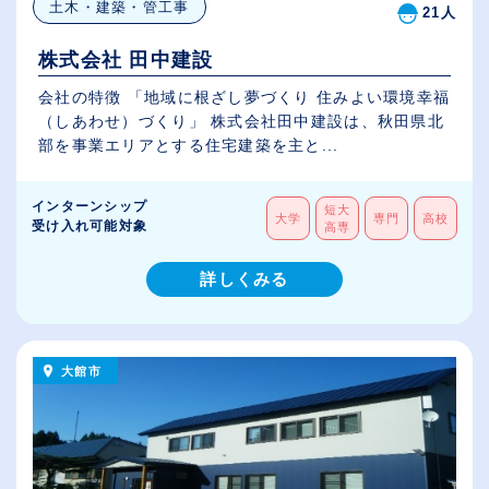
土木・建築・管工事
21人
株式会社 田中建設
会社の特徴 「地域に根ざし夢づくり 住みよい環境幸福
（しあわせ）づくり」 株式会社田中建設は、秋田県北
部を事業エリアとする住宅建築を主と...
インターンシップ
短大
大学
専門
高校
受け入れ可能対象
高専
詳しくみる
大館市