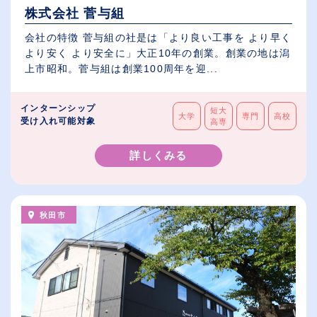
株式会社 菅与組
会社の特徴 菅与組の社是は「より良い工事を より早く
より安く より安全に」大正10年の創業。創業の地は潟
上市昭和。菅与組は創業100周年を迎...
インターンシップ
短大
大学
専門
高校
受け入れ可能対象
高専
詳しくみる
秋田市