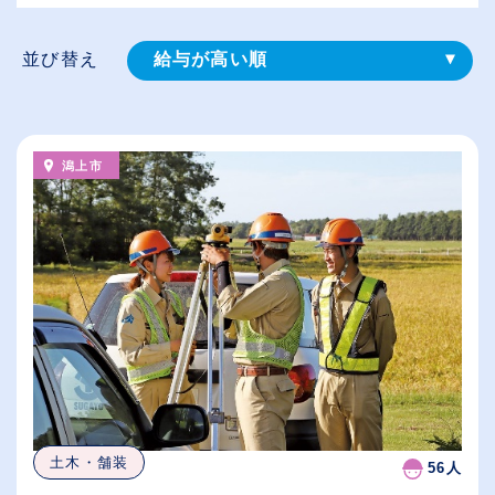
並び替え
給与が高い順
登録⽇順
従業員が多い順
潟上市
休日数が多い順
土木・舗装
56人