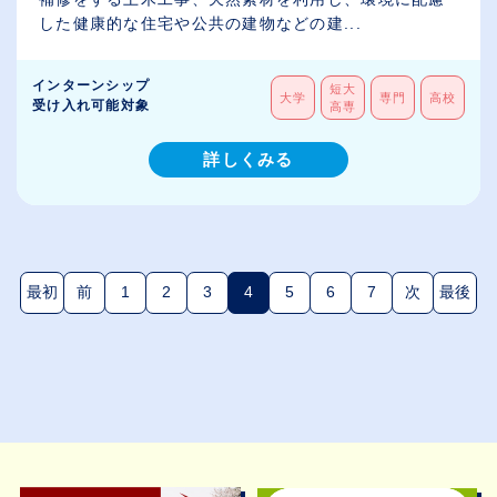
した健康的な住宅や公共の建物などの建...
インターンシップ
短大
大学
専門
高校
受け入れ可能対象
高専
詳しくみる
最初
前
1
2
3
4
5
6
7
次
最後
(現在のページ)