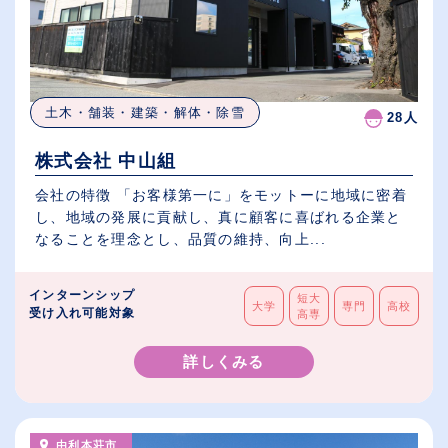
土木・舗装・建築・解体・除雪
28人
株式会社 中山組
会社の特徴 「お客様第一に」をモットーに地域に密着
し、地域の発展に貢献し、真に顧客に喜ばれる企業と
なることを理念とし、品質の維持、向上...
インターンシップ
短大
大学
専門
高校
受け入れ可能対象
高専
詳しくみる
由利本荘市