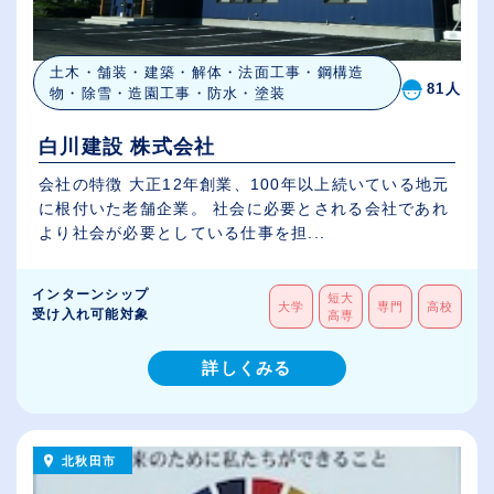
土木・舗装・建築・解体・法面工事・鋼構造
81人
物・除雪・造園工事・防水・塗装
白川建設 株式会社
会社の特徴 大正12年創業、100年以上続いている地元
に根付いた老舗企業。 社会に必要とされる会社であれ
より社会が必要としている仕事を担...
インターンシップ
短大
大学
専門
高校
受け入れ可能対象
高専
詳しくみる
北秋田市