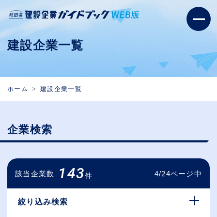
建設企業一覧
ホーム
建設企業一覧
企業検索
143
該当企業数
4/24ページ中
件
絞り込み検索