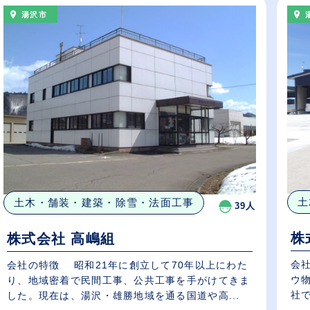
湯沢市
土
土木・舗装・建築・除雪・法面工事
39人
株
株式会社 高嶋組
会
会社の特徴 昭和21年に創立して70年以上にわた
ウ
り、地域密着で民間工事、公共工事を手がけてきま
社
した。現在は、湯沢・雄勝地域を通る国道や高...
横..