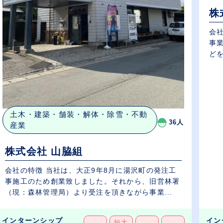
株
会
事
どを
土木・建築・舗装・解体・除雪・不動
36人
産業
株式会社 山脇組
会社の特徴 当社は、大正9年8月に湯沢町の発注工
事施工のため創業致しました。それから、旧営林署
（現：森林管理局）より受注を頂きながら事業...
インターンシップ
イン
短大