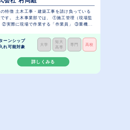
式会社 村岡組
社の特徴 土木工事・建築工事を請け負っている
社です。 土木事業部では、 ①施工管理（現場監
 ②実際に現場で作業する「作業員」 ③重機...
ターンシップ
短大
大学
専門
高校
入れ可能対象
高専
詳しくみる