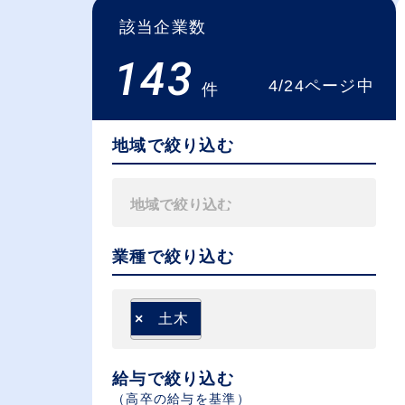
該当企業数
143
4/24ページ中
件
地域で絞り込む
業種で絞り込む
×
土木
給与で絞り込む
（⾼卒の給与を基準）