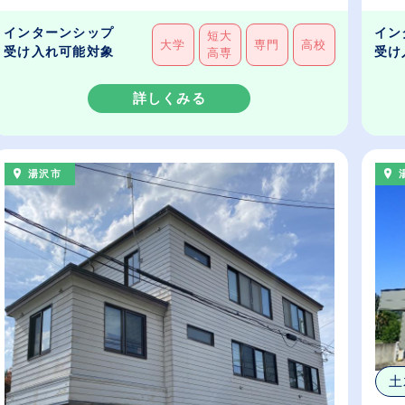
インターンシップ
イン
短大
大学
専門
高校
受け入れ可能対象
受け
高専
詳しくみる
湯沢市
土