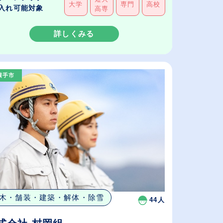
大学
専門
高校
入れ可能対象
高専
詳しくみる
横手市
木・舗装・建築・解体・除雪
44人