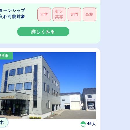
ターンシップ
短大
大学
専門
高校
入れ可能対象
高専
詳しくみる
湯沢市
木
45人