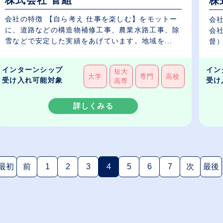
株式会社 菅組
株
会社の特徴 【自ら考え 仕事を楽しむ】をモットー
会
に、道路などの構造物補修工事、農業水路工事、除
会
雪などで安定した実績をあげています。地域を...
督）
インターンシップ
イン
短大
大学
専門
高校
受け入れ可能対象
受け
高専
詳しくみる
最初
前
1
2
3
4
5
6
7
次
最後
(現在のページ)