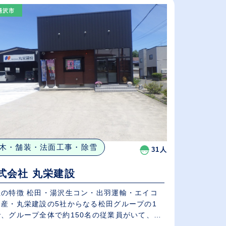
（⾼卒の給与を基準）
湯沢市
従業員が多い順
休日数が多い順
木・舗装・法面工事・除雪
31人
式会社 丸栄建設
社の特徴 松田・湯沢生コン・出羽運輸・エイコ
物産・丸栄建設の5社からなる松田グループの1
で、グループ全体で約150名の従業員がいて、
.