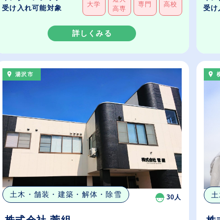
大学
専門
高校
受け入れ可能対象
受け
高専
詳しくみる
湯沢市
土木・舗装・建築・解体・除雪
土
30人