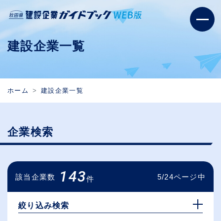
建設企業一覧
ホーム
建設企業一覧
企業検索
143
該当企業数
5/24ページ中
件
絞り込み検索