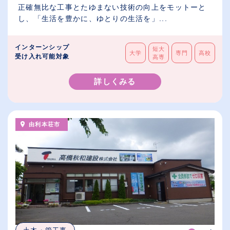
正確無比な工事とたゆまない技術の向上をモットーと
し、「生活を豊かに、ゆとりの生活を」...
インターンシップ
短大
大学
専門
高校
受け入れ可能対象
高専
詳しくみる
由利本荘市