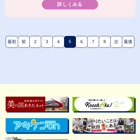
詳しくみる
最初
前
2
3
4
5
6
7
8
次
最後
(現在のページ)