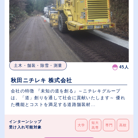
土木・舗装・除雪・測量
45人
秋田ニチレキ 株式会社
会社の特徴 『未知の道を創る』～ニチレキグループ
は、「道」創りを通して社会に貢献いたします～ 優れ
た機能とコストを満足する道路舗装材...
インターンシップ
短大
大学
専門
高校
受け入れ可能対象
高専