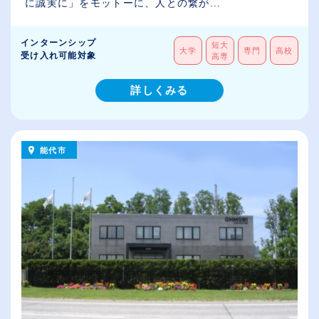
に誠実に」をモットーに、人との繋が...
インターンシップ
短大
大学
専門
高校
受け入れ可能対象
高専
詳しくみる
能代市