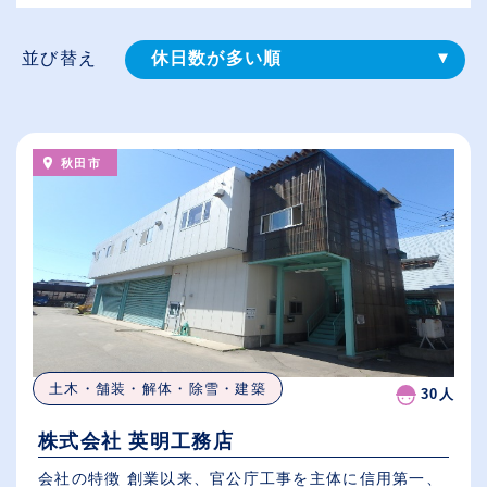
並び替え
休日数が多い順
登録⽇順
給与が高い順
秋田市
（⾼卒の給与を基準）
従業員が多い順
土木・舗装・解体・除雪・建築
30人
株式会社 英明工務店
会社の特徴 創業以来、官公庁工事を主体に信用第一、