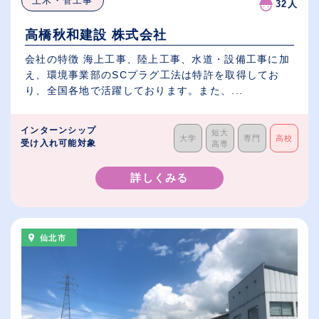
土木・管工事
32人
高橋秋和建設 株式会社
会社の特徴 海上工事、陸上工事、水道・設備工事に加
え、環境事業部のSCプラグ工法は特許を取得してお
り、全国各地で活躍しております。また、...
インターンシップ
短大
大学
専門
高校
受け入れ可能対象
高専
詳しくみる
仙北市