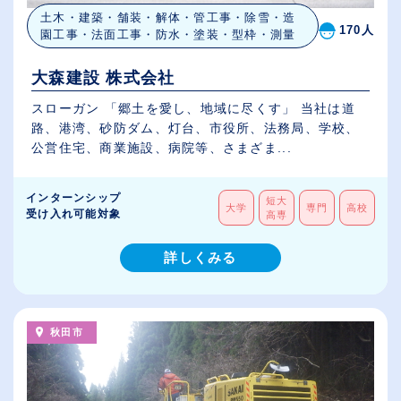
土木・建築・舗装・解体・管工事・除雪・造
170人
園工事・法面工事・防水・塗装・型枠・測量
大森建設 株式会社
スローガン 「郷土を愛し、地域に尽くす」 当社は道
路、港湾、砂防ダム、灯台、市役所、法務局、学校、
公営住宅、商業施設、病院等、さまざま...
インターンシップ
短大
大学
専門
高校
受け入れ可能対象
高専
詳しくみる
秋田市