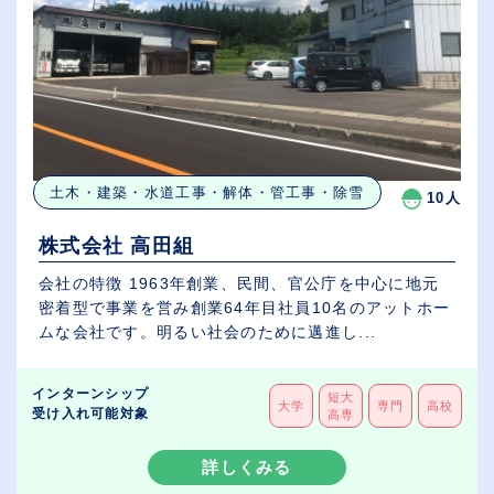
土木・建築・水道工事・解体・管工事・除雪
10人
株式会社 高田組
会社の特徴 1963年創業、民間、官公庁を中心に地元
密着型で事業を営み創業64年目社員10名のアットホー
ムな会社です。明るい社会のために邁進し...
インターンシップ
短大
大学
専門
高校
受け入れ可能対象
高専
詳しくみる