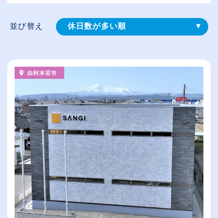
並び替え
休日数が多い順
登録⽇順
給与が高い順
由利本荘市
（⾼卒の給与を基準）
従業員が多い順