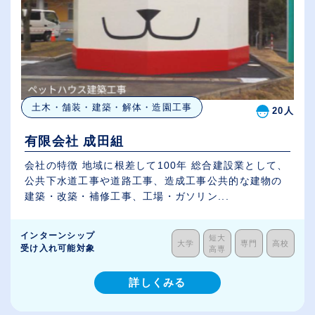
土木・舗装・建築・解体・造園工事
20人
有限会社 成田組
会社の特徴 地域に根差して100年 総合建設業として、
公共下水道工事や道路工事、造成工事公共的な建物の
建築・改築・補修工事、工場・ガソリン...
インターンシップ
短大
大学
専門
高校
受け入れ可能対象
高専
詳しくみる