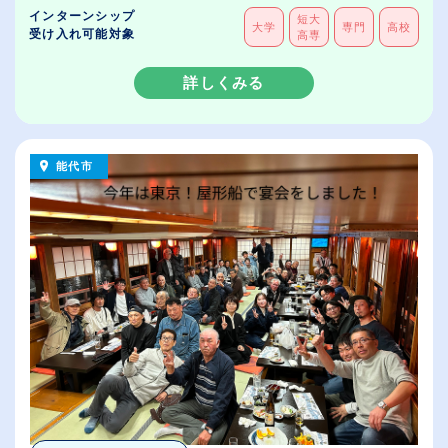
インターンシップ
短大
大学
専門
高校
受け入れ可能対象
高専
詳しくみる
能代市