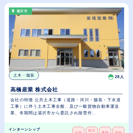
湯沢市
土木・舗装
28人
高橋産業 株式会社
会社の特徴 公共土木工事（道路・河川・舗装・下水道
工事）に伴う土木工事全般、及び一般貨物自動車運送
業、冬期間は湯沢市から委託され除雪作...
インターンシップ
短大
大学
専門
高校