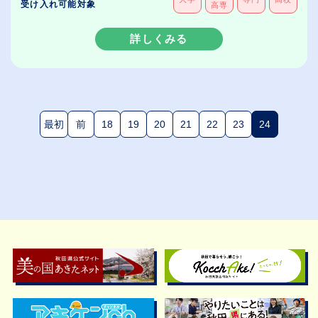
受け入れ可能対象
高専
詳しくみる
最初
前
18
19
20
21
22
23
24
(現在のペー