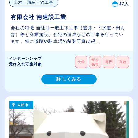
土木・舗装・管工事
47人
有限会社 南建設工業
会社の特徴 当社は一般土木工事（道路・下水道・田ん
ぼ）等と商業施設、住宅の造成などの工事を行ってい
ます。特に道路や駐車場の舗装工事は得...
インターンシップ
短大
大学
専門
高校
受け入れ可能対象
高専
詳しくみる
大館市