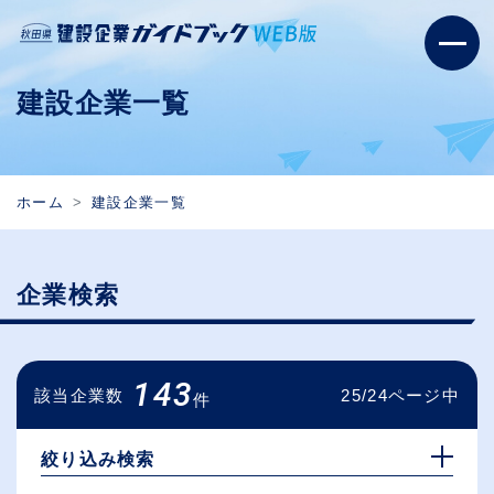
建設企業一覧
ホーム
建設企業一覧
企業検索
143
該当企業数
25/24ページ中
件
絞り込み検索