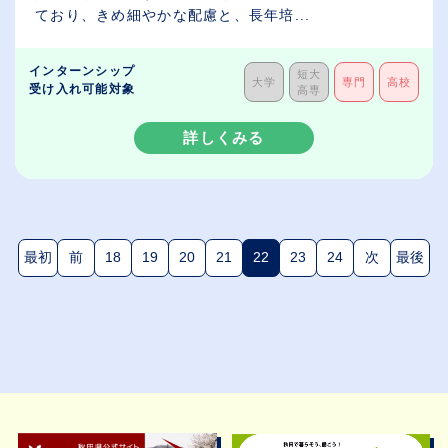
ており、きめ細やかな配慮と、長年培...
インターンシップ
短大
大学
専門
高校
受け入れ可能対象
高専
詳しくみる
最初
前
18
19
20
21
22
23
24
次
最後
(現在のページ)