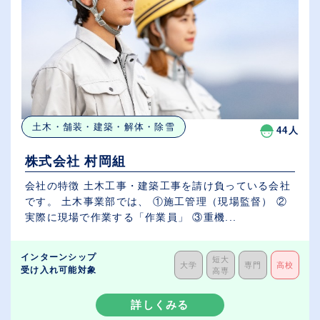
土木・舗装・建築・解体・除雪
44人
株式会社 村岡組
会社の特徴 土木工事・建築工事を請け負っている会社
です。 土木事業部では、 ①施工管理（現場監督） ②
実際に現場で作業する「作業員」 ③重機...
インターンシップ
短大
大学
専門
高校
受け入れ可能対象
高専
詳しくみる