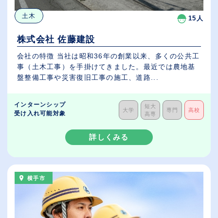
土木
15人
株式会社 佐藤建設
会社の特徴 当社は昭和36年の創業以来、多くの公共工
事（土木工事）を手掛けてきました。最近では農地基
盤整備工事や災害復旧工事の施工、道路...
インターンシップ
短大
大学
専門
高校
受け入れ可能対象
高専
詳しくみる
横手市