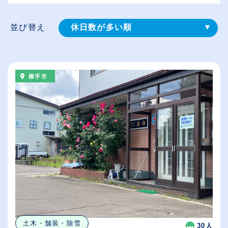
並び替え
休日数が多い順
登録⽇順
給与が高い順
横手市
（⾼卒の給与を基準）
従業員が多い順
土木・舗装・除雪
30人