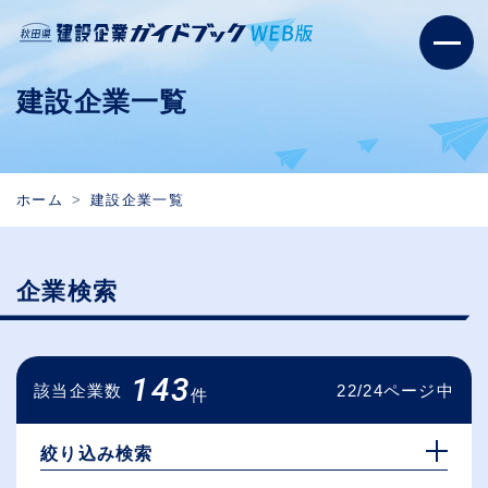
建設企業一覧
ホーム
建設企業一覧
企業検索
143
該当企業数
22/24ページ中
件
絞り込み検索