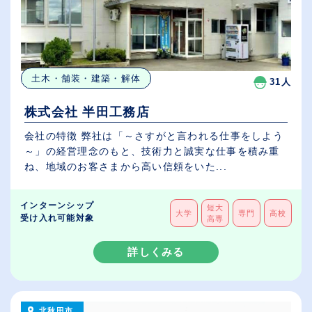
土木・舗装・建築・解体
31人
株式会社 半田工務店
会社の特徴 弊社は「～さすがと言われる仕事をしよう
～」の経営理念のもと、技術力と誠実な仕事を積み重
ね、地域のお客さまから高い信頼をいた...
インターンシップ
短大
大学
専門
高校
受け入れ可能対象
高専
詳しくみる
北秋田市