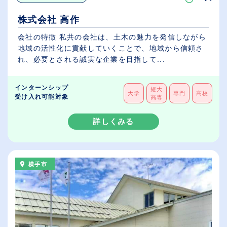
株式会社 高作
会社の特徴 私共の会社は、土木の魅力を発信しながら
地域の活性化に貢献していくことで、地域から信頼さ
れ、必要とされる誠実な企業を目指して...
インターンシップ
短大
大学
専門
高校
受け入れ可能対象
高専
詳しくみる
横手市