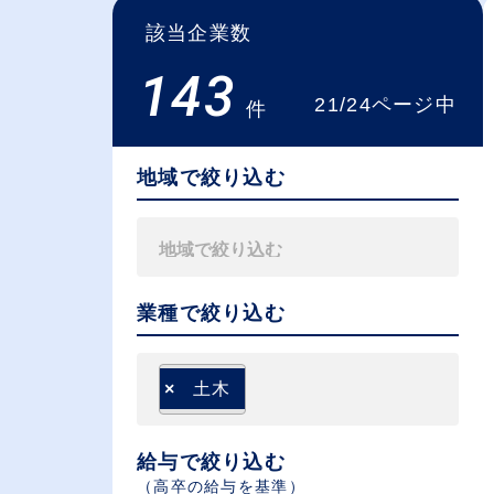
該当企業数
143
21/24ページ中
件
地域で絞り込む
業種で絞り込む
×
土木
給与で絞り込む
（⾼卒の給与を基準）