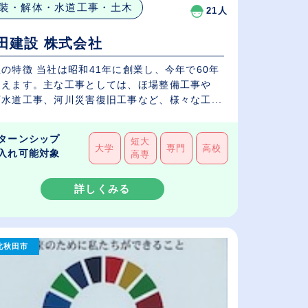
装・解体・水道工事・土木
21人
田建設 株式会社
の特徴 当社は昭和41年に創業し、今年で60年
迎えます。主な工事としては、ほ場整備工事や
水道工事、河川災害復旧工事など、様々な工...
ターンシップ
短大
大学
専門
高校
入れ可能対象
高専
詳しくみる
北秋田市