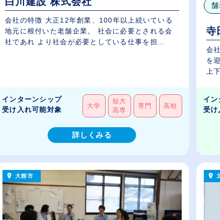
白川建設 株式会社
舗
会社の特徴 大正12年創業、100年以上続いている
寺
地元に根付いた老舗企業。 社会に必要とされる会
社であれ より社会が必要としている仕事を担...
会社
を
上下
インターンシップ
イン
短大
大学
専門
高校
受け入れ可能対象
受け
高専
詳しくみる
大館市