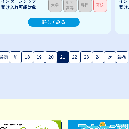
インターンシップ
イン
短大
大学
専門
高校
受け入れ可能対象
受け
高専
詳しくみる
最初
前
18
19
20
21
22
23
24
次
最後
(現在のページ)