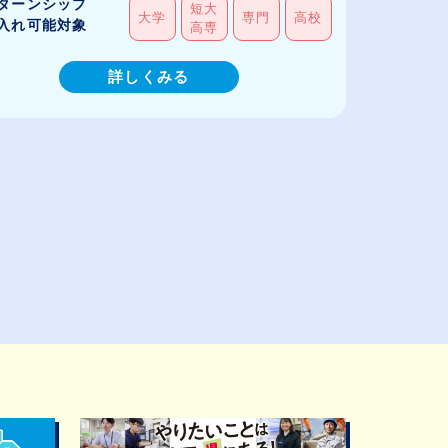
ターンシップ
短大
大学
専門
高校
入れ可能対象
高専
詳しくみる