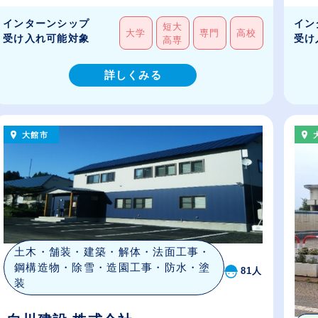
インターンシップ
イン
短大
大学
専門
高校
受け入れ可能対象
受け
高専
詳しくみる
大館市
土木・舗装・建築・解体・法面工事・
鋼構造物・除雪・造園工事・防水・塗
81人
装