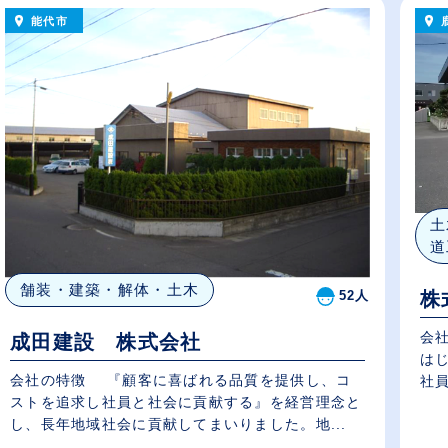
能代市
土
道
舗装・建築・解体・土木
52人
株
会
成田建設 株式会社
は
会社の特徴 『顧客に喜ばれる品質を提供し、コ
社員
ストを追求し社員と社会に貢献する』を経営理念と
し、長年地域社会に貢献してまいりました。地...