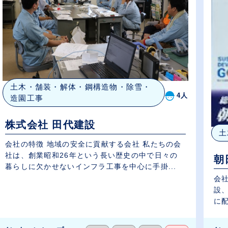
土木・舗装・解体・鋼構造物・除雪・
4人
造園工事
株式会社 田代建設
土
会社の特徴 地域の安全に貢献する会社 私たちの会
社は、創業昭和26年という長い歴史の中で日々の
朝
暮らしに欠かせないインフラ工事を中心に手掛...
会
設
に配