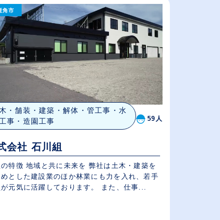
鹿角市
給与が高い順
（⾼卒の給与を基準）
従業員が多い順
木・舗装・建築・解体・管工事・水
59人
工事・造園工事
式会社 石川組
社の特徴 地域と共に未来を 弊社は土木・建築を
じめとした建設業のほか林業にも力を入れ、若手
が元気に活躍しております。 また、仕事...