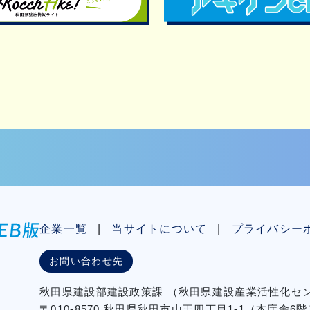
企業一覧
当サイトについて
プライバシー
お問い合わせ先
秋⽥県建設部建設政策課
（秋⽥県建設産業活性化
〒010-8570 秋田県秋田市⼭王四丁⽬1-1（本庁舎6階