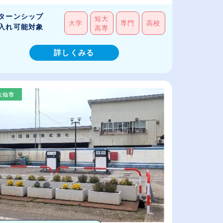
ターンシップ
短大
大学
専門
高校
入れ可能対象
高専
詳しくみる
大仙市