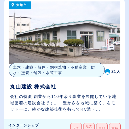
大館市
土木・建築・解体・鋼構造物・不動産業・防
21人
水・塗装・舗装・水道工事
丸山建設 株式会社
会社の特徴 創業から110年余り事業を展開している地
域密着の建設会社です。「豊かさを地域に築く」をモ
ットーに、確かな建築技術を持ってRC造・...
インターンシップ
短大
大学
専門
高校