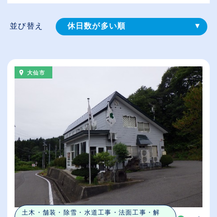
並び替え
休日数が多い順
登録⽇順
給与が高い順
大仙市
（⾼卒の給与を基準）
従業員が多い順
土木・舗装・除雪・水道工事・法面工事・解