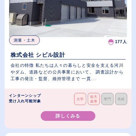
測量・土木
177人
株式会社 シビル設計
会社の特徴 私たちは人々の暮らしと安全を支える河川
やダム、道路などの公共事業において、 調査設計から
工事の発注・監督、維持管理まで 一貫...
インターンシップ
短大
大学
専門
高校
受け入れ可能対象
高専
詳しくみる