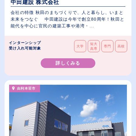
中田建設 株式会社
会社の特徴 秋田のまちづくりで、人と暮らし、いまと
未来をつなぐ 中田建設は今年で創立80周年！秋田と
能代を中心に官民の建築工事や港湾・...
インターンシップ
短大
大学
専門
高校
受け入れ可能対象
高専
詳しくみる
由利本荘市