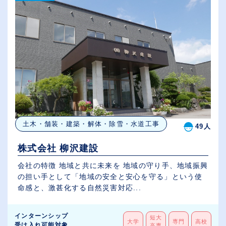
土木・舗装・建築・解体・除雪・水道工事
49人
株式会社 柳沢建設
会社の特徴 地域と共に未来を 地域の守り手、地域振興
の担い手として「地域の安全と安心を守る」という使
命感と、激甚化する自然災害対応...
インターンシップ
短大
大学
専門
高校
受け入れ可能対象
高専