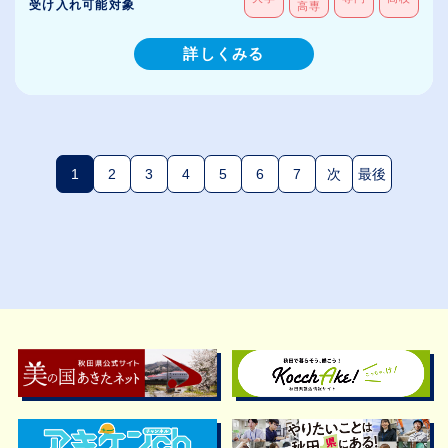
受け入れ可能対象
高専
詳しくみる
1
2
3
4
5
6
7
次
最後
(現在のページ)