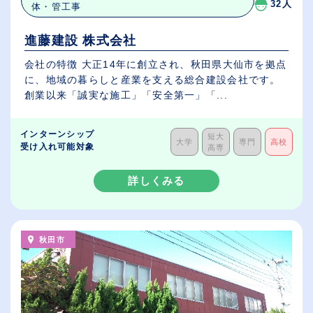
32人
体・管工事
進藤建設 株式会社
会社の特徴 大正14年に創立され、秋田県大仙市を拠点
に、地域の暮らしと産業を支える総合建設会社です。
創業以来「誠実な施工」「安全第一」「...
インターンシップ
短大
大学
専門
高校
受け入れ可能対象
高専
詳しくみる
秋田市