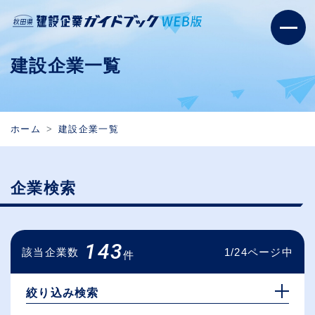
建設企業一覧
ホーム
建設企業一覧
企業検索
143
該当企業数
1/24ページ中
件
絞り込み検索