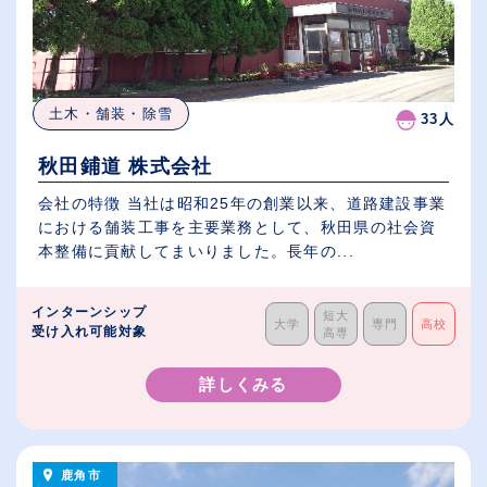
土木・舗装・除雪
33人
秋田鋪道 株式会社
会社の特徴 当社は昭和25年の創業以来、道路建設事業
における舗装工事を主要業務として、秋田県の社会資
本整備に貢献してまいりました。長年の...
インターンシップ
短大
大学
専門
高校
受け入れ可能対象
高専
詳しくみる
鹿角市