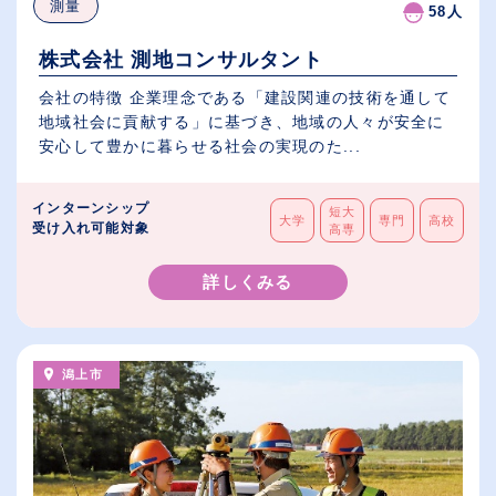
測量
58人
株式会社 測地コンサルタント
会社の特徴 企業理念である「建設関連の技術を通して
地域社会に貢献する」に基づき、地域の人々が安全に
安心して豊かに暮らせる社会の実現のた...
インターンシップ
短大
大学
専門
高校
受け入れ可能対象
高専
詳しくみる
潟上市