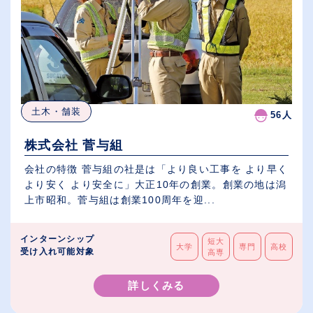
土木・舗装
56人
株式会社 菅与組
会社の特徴 菅与組の社是は「より良い工事を より早く
より安く より安全に」大正10年の創業。創業の地は潟
上市昭和。菅与組は創業100周年を迎...
インターンシップ
短大
大学
専門
高校
受け入れ可能対象
高専
詳しくみる