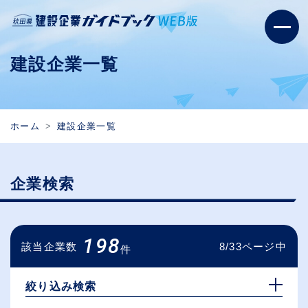
建設企業一覧
ホーム
建設企業一覧
企業検索
198
該当企業数
8/33ページ中
件
絞り込み検索