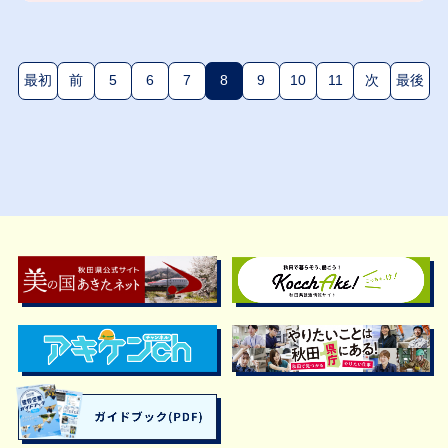
最初
前
5
6
7
8
9
10
11
次
最後
(現在のページ)