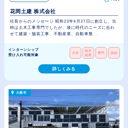
花岡土建 株式会社
社長からのメッセージ 昭和23年4月27日に創立し、当
時は土木工事専門でしたが、後に時代のニーズに合わ
せて建築・舗装工事、不動産業、自動車整...
インターンシップ
短大
大学
専門
高校
受け入れ可能対象
高専
詳しくみる
大館市