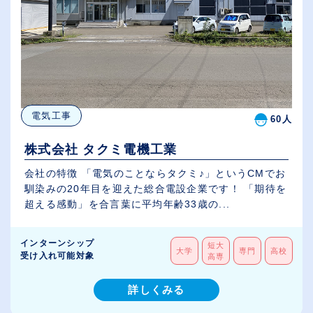
電気工事
60人
株式会社 タクミ電機工業
会社の特徴 「電気のことならタクミ♪」というCMでお
馴染みの20年目を迎えた総合電設企業です！ 「期待を
超える感動」を合言葉に平均年齢33歳の...
インターンシップ
短大
大学
専門
高校
受け入れ可能対象
高専
詳しくみる