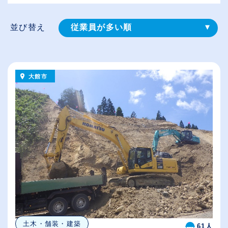
並び替え
従業員が多い順
登録⽇順
給与が高い順
大館市
（⾼卒の給与を基準）
休日数が多い順
土木・舗装・建築
61人