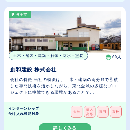
横手市
土木・舗装・建築・解体・防水・塗装
60人
創和建設 株式会社
会社の特徴 当社の特徴は、土木・建築の両分野で蓄積
した専門技術を活かしながら、東北全域の多様なプロ
ジェクトに挑戦できる環境があることで...
インターンシップ
短大
大学
専門
高校
受け入れ可能対象
高専
詳しくみる