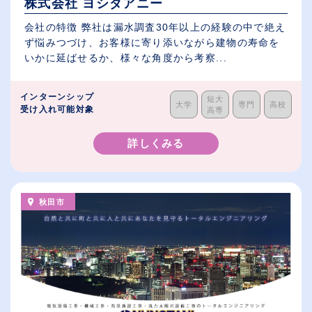
株式会社 ヨシダアニー
会社の特徴 弊社は漏水調査30年以上の経験の中で絶え
ず悩みつづけ、お客様に寄り添いながら建物の寿命を
いかに延ばせるか、様々な角度から考察...
インターンシップ
短大
大学
専門
高校
受け入れ可能対象
高専
詳しくみる
秋田市