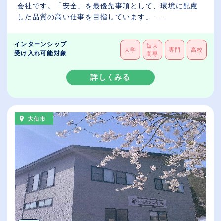
会社です。「安全」を最優先事項として、環境に配慮
した品質の高い仕事を目指しています。 ...
インターンシップ
短大
大学
専門
高校
受け入れ可能対象
高専
詳しくみる
大仙市