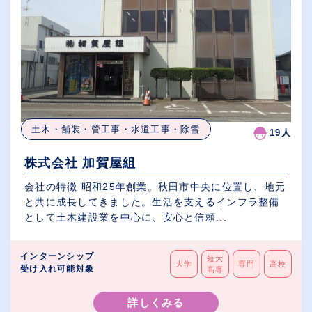
土木・舗装・管工事・水道工事・除雪
19人
株式会社 加賀屋組
会社の特徴 昭和25年創業。秋田市中央に位置し、地元
と共に成長してきました。生活を支えるインフラ整備
として土木建設業を中心に、安心と信頼...
インターンシップ
短大
大学
専門
高校
受け入れ可能対象
高専
詳しくみる