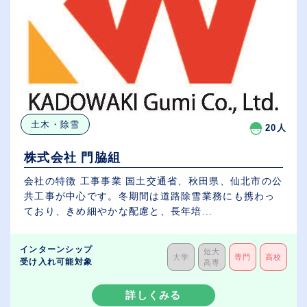
土木・除雪
20人
株式会社 門脇組
会社の特徴 工事事業 国土交通省、秋田県、仙北市の公
共工事が中心です。冬期間は道路除雪業務にも携わっ
ており、きめ細やかな配慮と、長年培...
インターンシップ
短大
大学
専門
高校
受け入れ可能対象
高専
詳しくみる