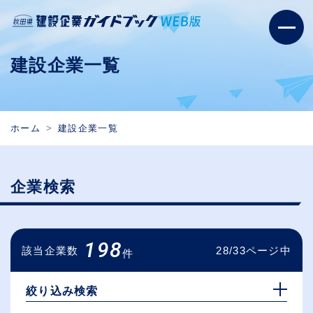
建設企業一覧
ホーム
建設企業一覧
企業検索
198
該当企業数
28/33ページ中
件
絞り込み検索