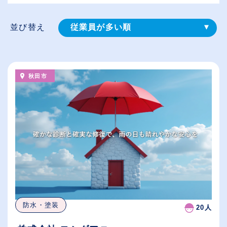
並び替え
従業員が多い順
登録⽇順
給与が高い順
秋田市
（⾼卒の給与を基準）
休日数が多い順
防水・塗装
20人