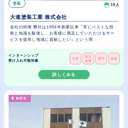
塗装
19人
大進塗装工業 株式会社
会社の特徴 弊社は1984年創業以来『常にベストな技
術と知識を駆使し、お客様に満足していただけるサー
ビスを提供し地域に貢献したい』という理...
インターンシップ
短大
大学
専門
高校
受け入れ可能対象
高専
詳しくみる
秋田市