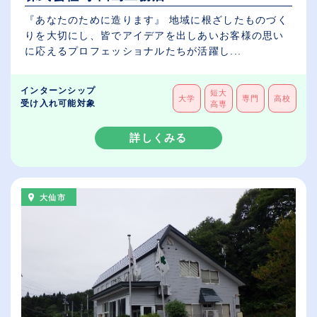
『あなたのために造ります』 地域に根ざしたものづく
りを大切にし、皆でアイデアを出しあいお客様の思い
に応えるプロフェッショナルたちが活躍し...
インターンシップ
短大
大学
専門
高校
受け入れ可能対象
高専
詳しくみる
大仙市