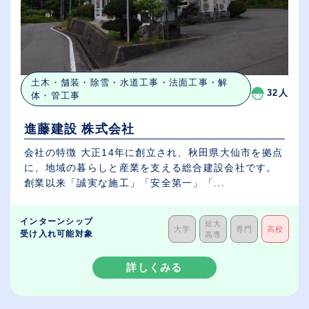
土木・舗装・除雪・水道工事・法面工事・解
32人
体・管工事
進藤建設 株式会社
会社の特徴 大正14年に創立され、秋田県大仙市を拠点
に、地域の暮らしと産業を支える総合建設会社です。
創業以来「誠実な施工」「安全第一」「...
インターンシップ
短大
大学
専門
高校
受け入れ可能対象
高専
詳しくみる