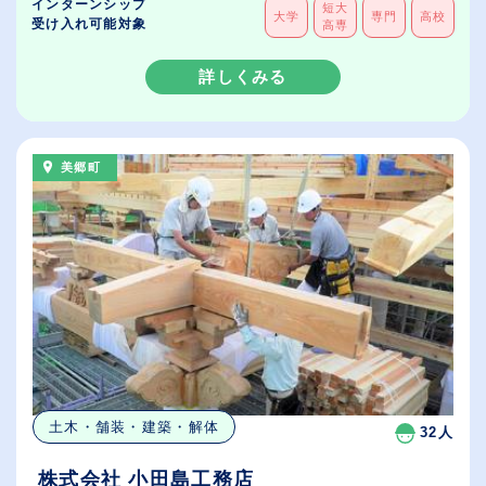
インターンシップ
短大
大学
専門
高校
受け入れ可能対象
高専
詳しくみる
美郷町
土木・舗装・建築・解体
32人
株式会社 小田島工務店