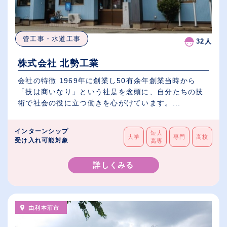
管工事・水道工事
32人
株式会社 北勢工業
会社の特徴 1969年に創業し50有余年創業当時から
「技は商いなり」という社是を念頭に、自分たちの技
術で社会の役に立つ働きを心がけています。...
インターンシップ
短大
大学
専門
高校
受け入れ可能対象
高専
詳しくみる
由利本荘市