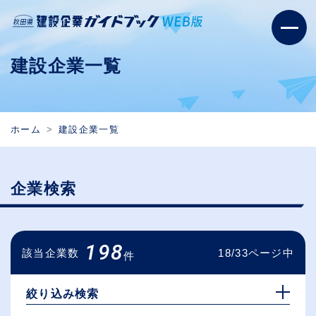
建設企業一覧
ホーム
建設企業一覧
企業検索
198
該当企業数
18/33ページ中
件
絞り込み検索