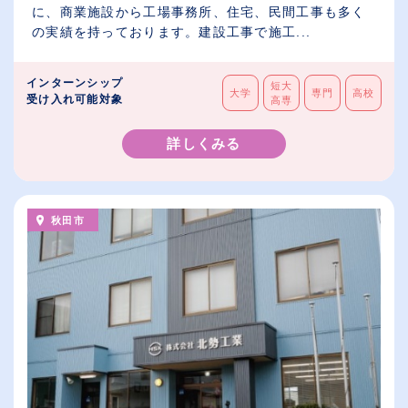
に、商業施設から工場事務所、住宅、民間工事も多く
の実績を持っております。建設工事で施工...
インターンシップ
短大
大学
専門
高校
受け入れ可能対象
高専
詳しくみる
秋田市