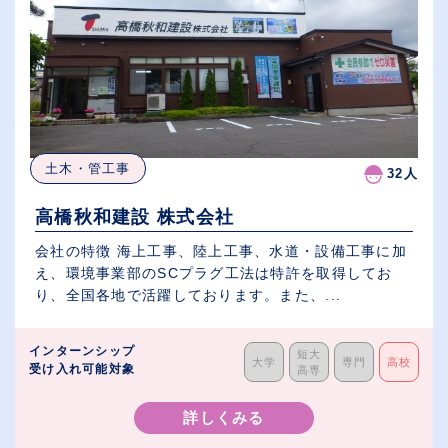
土木・管工事
32人
高橋秋和建設 株式会社
会社の特徴 海上工事、陸上工事、水道・設備工事に加
え、環境事業部のSCプラグ工法は特許を取得してお
り、全国各地で活躍しております。また、...
インターンシップ
短大
大学
専門
高校
受け入れ可能対象
高専
詳しくみる