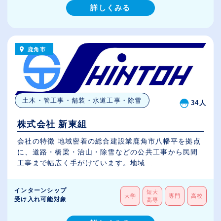
詳しくみる
鹿角市
土木・管工事・舗装・水道工事・除雪
34人
株式会社 新東組
会社の特徴 地域密着の総合建設業鹿角市八幡平を拠点
に、道路・橋梁・治山・除雪などの公共工事から民間
工事まで幅広く手がけています。地域...
インターンシップ
短大
大学
専門
高校
受け入れ可能対象
高専