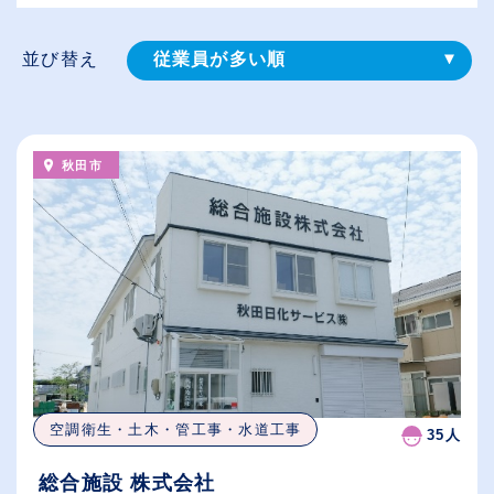
並び替え
従業員が多い順
登録⽇順
給与が高い順
秋田市
（⾼卒の給与を基準）
休日数が多い順
空調衛生・土木・管工事・水道工事
35人
総合施設 株式会社