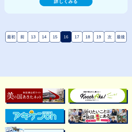
詳しくみる
最初
前
13
14
15
16
17
18
19
次
最後
(現在のページ)