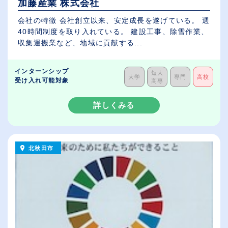
加藤産業 株式会社
会社の特徴 会社創立以来、安定成長を遂げている。 週
40時間制度を取り入れている。 建設工事、除雪作業、
収集運搬業など、地域に貢献する...
インターンシップ
短大
大学
専門
高校
受け入れ可能対象
高専
詳しくみる
北秋田市