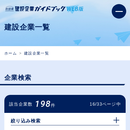
建設企業一覧
ホーム
建設企業一覧
企業検索
198
該当企業数
16/33ページ中
件
絞り込み検索