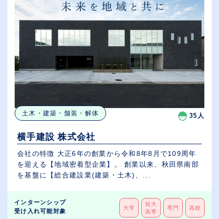
土木・建築・舗装・解体
35人
横手建設 株式会社
会社の特徴 大正6年の創業から令和8年8月で109周年
を迎える【地域密着型企業】。 創業以来、秋田県南部
を基盤に【総合建設業(建築・土木)、...
インターンシップ
短大
大学
専門
高校
受け入れ可能対象
高専