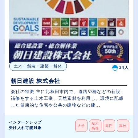
土木・舗装・建築・解体
34人
朝日建設 株式会社
会社の特徴 主に北秋田市内で、道路や橋などの新設、
補修をする土木工事、天然素材を利用し、環境に配慮
した健康的な住宅や公共の建物などの建...
インターンシップ
短大
大学
専門
高校
受け入れ可能対象
高専