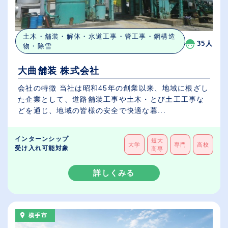
土木・舗装・解体・水道工事・管工事・鋼構造
35人
物・除雪
大曲舗装 株式会社
会社の特徴 当社は昭和45年の創業以来、地域に根ざし
た企業として、道路舗装工事や土木・とび土工工事な
どを通じ、地域の皆様の安全で快適な暮...
インターンシップ
短大
大学
専門
高校
受け入れ可能対象
高専
詳しくみる
横手市