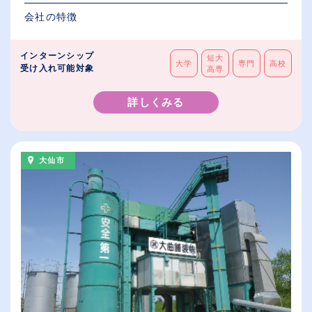
会社の特徴
インターンシップ
短大
大学
専門
高校
受け入れ可能対象
高専
詳しくみる
大仙市