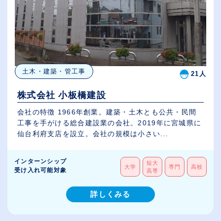
土木・建築・管工事
21人
株式会社 小板橋建設
会社の特徴 1966年創業。建築・土木とも公共・民間
工事を手がける総合建設業の会社。2019年に宮城県に
仙台利府支店を設立。会社の規模は小さい...
インターンシップ
短大
大学
専門
高校
受け入れ可能対象
高専
詳しくみる