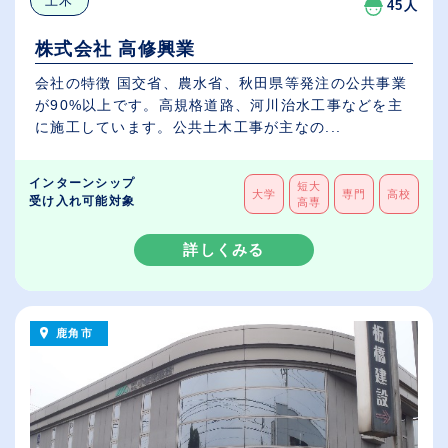
土木
45人
株式会社 高修興業
会社の特徴 国交省、農水省、秋田県等発注の公共事業
が90%以上です。高規格道路、河川治水工事などを主
に施工しています。公共土木工事が主なの...
インターンシップ
短大
大学
専門
高校
受け入れ可能対象
高専
詳しくみる
鹿角市