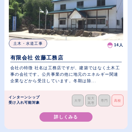
土木・水道工事
14人
有限会社 佐藤工務店
会社の特徴 社名は工務店ですが、建築ではなく土木工
事の会社です。公共事業の他に地元のエネルギー関連
企業などから受注しています。冬期は除...
インターンシップ
短大
大学
専門
高校
受け入れ可能対象
高専
詳しくみる