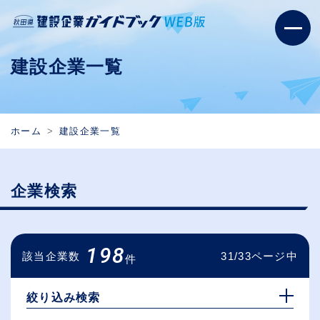
建設企業一覧
ホーム
建設企業一覧
企業検索
198
該当企業数
31/33ページ中
件
絞り込み検索