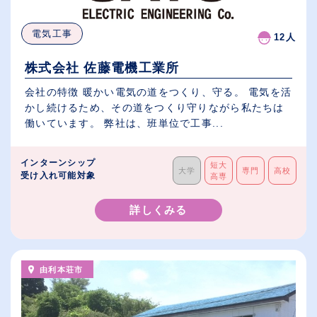
電気工事
12人
株式会社 佐藤電機工業所
会社の特徴 暖かい電気の道をつくり、守る。 電気を活
かし続けるため、その道をつくり守りながら私たちは
働いています。 弊社は、班単位で工事...
インターンシップ
短大
大学
専門
高校
受け入れ可能対象
高専
詳しくみる
由利本荘市