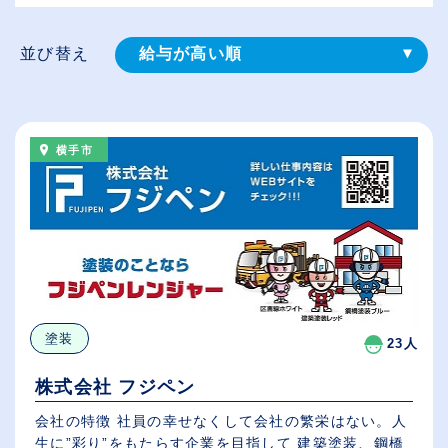
並び替え
給与が高い順
登録⽇順
従業員が多い順
横手市
休日数が多い順
塗装
23人
株式会社 フジペン
会社の特徴 社員の幸せなくして会社の繁栄はない。人
生に”彩り”をもたらす企業を目指して 建築塗装、鋼橋