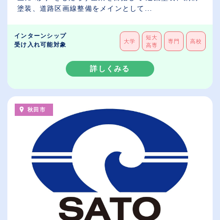
塗装、道路区画線整備をメインとして...
インターンシップ
短大
大学
専門
高校
受け入れ可能対象
高専
詳しくみる
秋田市