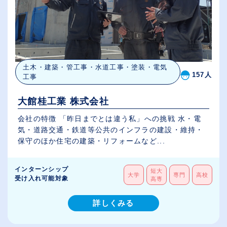
土木・建築・管工事・水道工事・塗装・電気
157人
工事
大館桂工業 株式会社
会社の特徴 「昨日までとは違う私」への挑戦 水・電
気・道路交通・鉄道等公共のインフラの建設・維持・
保守のほか住宅の建築・リフォームなど...
インターンシップ
短大
大学
専門
高校
受け入れ可能対象
高専
詳しくみる