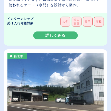
使われるゲート（水門）を設計から製作、...
インターンシップ
短大
大学
専門
高校
受け入れ可能対象
高専
詳しくみる
仙北市