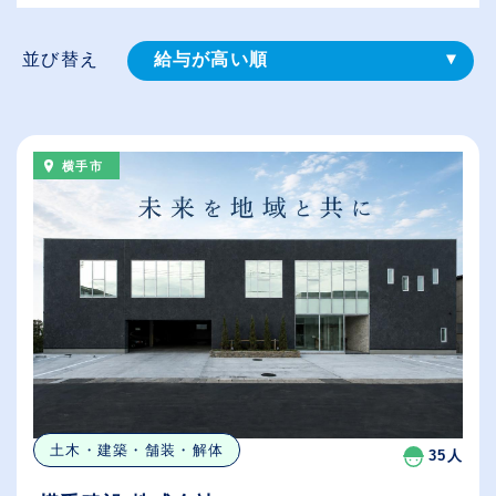
並び替え
給与が高い順
登録⽇順
従業員が多い順
横手市
休日数が多い順
土木・建築・舗装・解体
35人