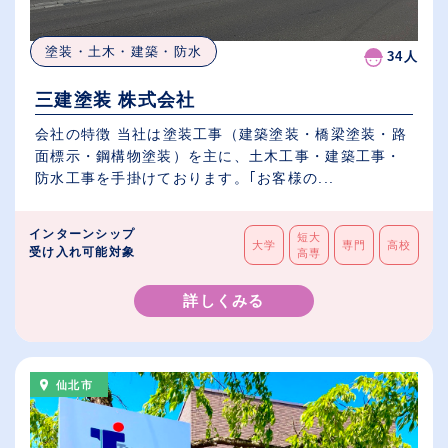
塗装・土木・建築・防水
34人
三建塗装 株式会社
会社の特徴 当社は塗装工事（建築塗装・橋梁塗装・路
面標示・鋼構物塗装）を主に、土木工事・建築工事・
防水工事を手掛けております。｢お客様の...
インターンシップ
短大
大学
専門
高校
受け入れ可能対象
高専
詳しくみる
仙北市