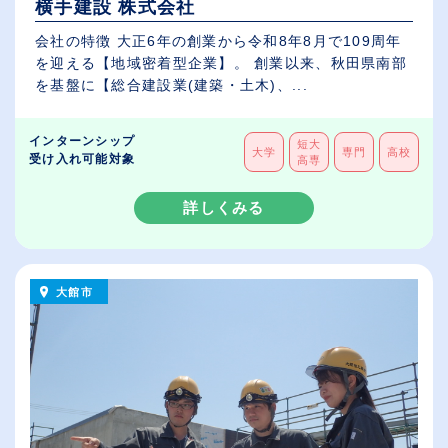
横手建設 株式会社
会社の特徴 大正6年の創業から令和8年8月で109周年
を迎える【地域密着型企業】。 創業以来、秋田県南部
を基盤に【総合建設業(建築・土木)、...
インターンシップ
短大
大学
専門
高校
受け入れ可能対象
高専
詳しくみる
大館市