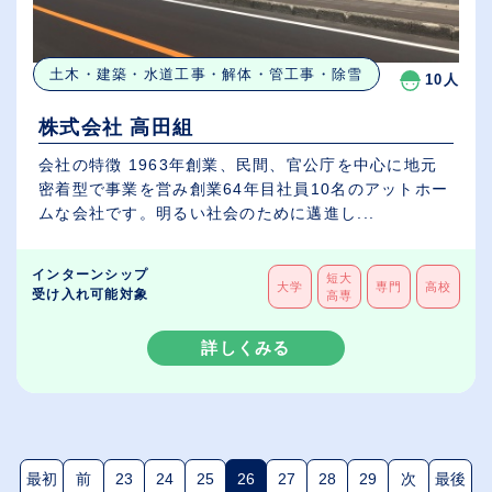
土木・建築・水道工事・解体・管工事・除雪
10人
株式会社 高田組
会社の特徴 1963年創業、民間、官公庁を中心に地元
密着型で事業を営み創業64年目社員10名のアットホー
ムな会社です。明るい社会のために邁進し...
インターンシップ
短大
大学
専門
高校
受け入れ可能対象
高専
詳しくみる
最初
前
23
24
25
26
27
28
29
次
最後
(現在のページ)