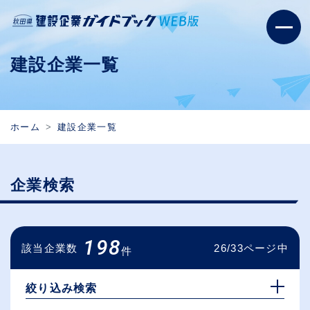
建設企業一覧
ホーム
建設企業一覧
企業検索
198
該当企業数
26/33ページ中
件
絞り込み検索