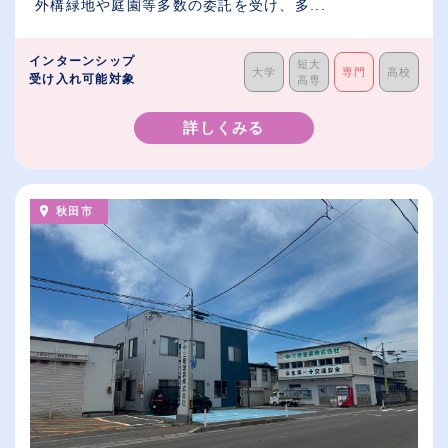
外構緑地や庭園等多数の委託を受け、多...
インターンシップ
短大
大学
専門
高校
受け入れ可能対象
高専
詳しくみる
秋田市