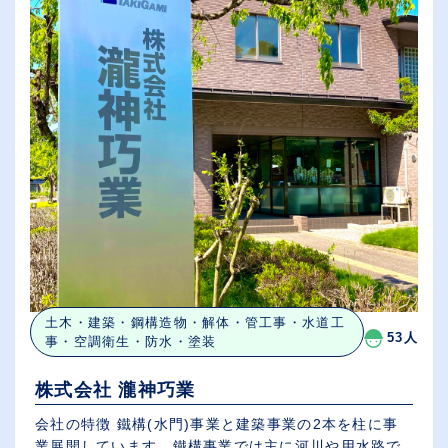
土木・建築・鋼構造物・解体・管工事・水道工
53人
事・空調衛生・防水・塗装
株式会社 瀧神巧業
会社の特徴 鐵構(水門)事業と建築事業の2本を柱に事
業展開しています。鐵構事業では主に河川や用水路で