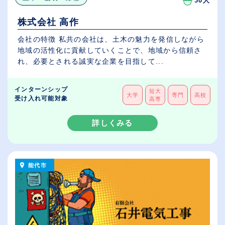
30人
株式会社 高作
会社の特徴 私共の会社は、土木の魅力を発信しながら
地域の活性化に貢献していくことで、地域から信頼さ
れ、必要とされる誠実な企業を目指して...
インターンシップ
短大
大学
専門
高校
受け入れ可能対象
高専
詳しくみる
能代市