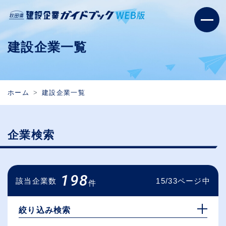
建設企業一覧
ホーム
建設企業一覧
企業検索
198
該当企業数
15/33ページ中
件
絞り込み検索