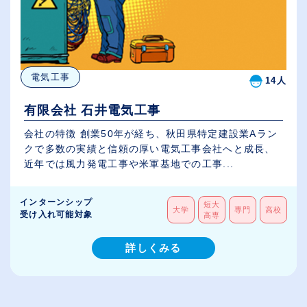
電気工事
14人
有限会社 石井電気工事
会社の特徴 創業50年が経ち、秋田県特定建設業Aラン
クで多数の実績と信頼の厚い電気工事会社へと成長、
近年では風力発電工事や米軍基地での工事...
インターンシップ
短大
大学
専門
高校
受け入れ可能対象
高専
詳しくみる