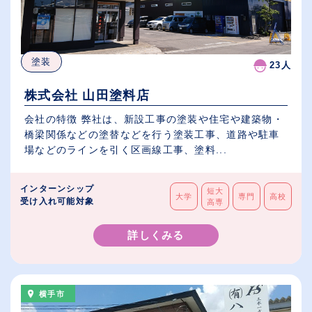
塗装
23人
株式会社 山田塗料店
会社の特徴 弊社は、新設工事の塗装や住宅や建築物・
橋梁関係などの塗替などを行う塗装工事、道路や駐車
場などのラインを引く区画線工事、塗料...
インターンシップ
短大
大学
専門
高校
受け入れ可能対象
高専
詳しくみる
横手市