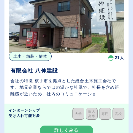
土木・舗装・解体
21人
有限会社 八伸建設
会社の特徴 横手市を拠点とした総合土木施工会社で
す。地元企業ならではの温かな社風で、社長を含め距
離感が近いため、社内のコミュニケーショ...
インターンシップ
短大
大学
専門
高校
受け入れ可能対象
高専
詳しくみる