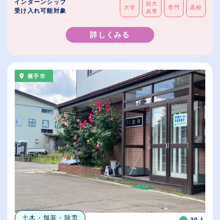
インターンシップ
短大
大学
専門
高校
受け入れ可能対象
高専
詳しくみる
横手市
土木・舗装・除雪