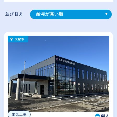
並び替え
給与が高い順
登録⽇順
従業員が多い順
大館市
休日数が多い順
電気工事
68人