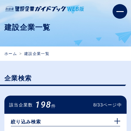
建設企業一覧
ホーム
建設企業一覧
企業検索
198
該当企業数
8/33ページ中
件
絞り込み検索