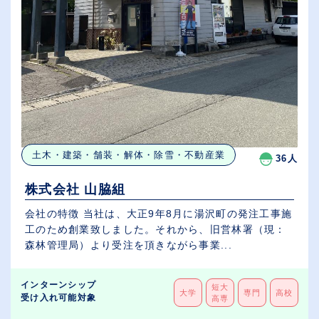
土木・建築・舗装・解体・除雪・不動産業
36人
株式会社 山脇組
会社の特徴 当社は、大正9年8月に湯沢町の発注工事施
工のため創業致しました。それから、旧営林署（現：
森林管理局）より受注を頂きながら事業...
インターンシップ
短大
大学
専門
高校
受け入れ可能対象
高専