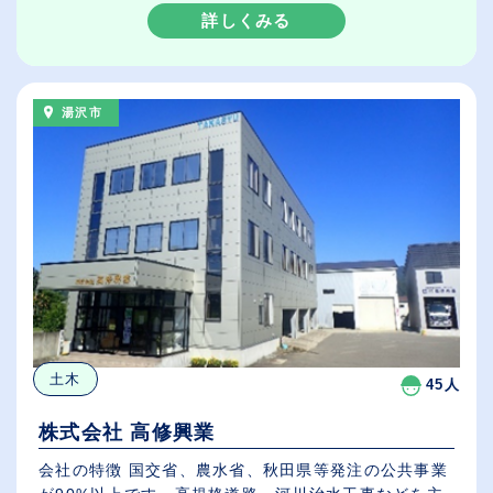
詳しくみる
湯沢市
土木
45人
株式会社 高修興業
会社の特徴 国交省、農水省、秋田県等発注の公共事業