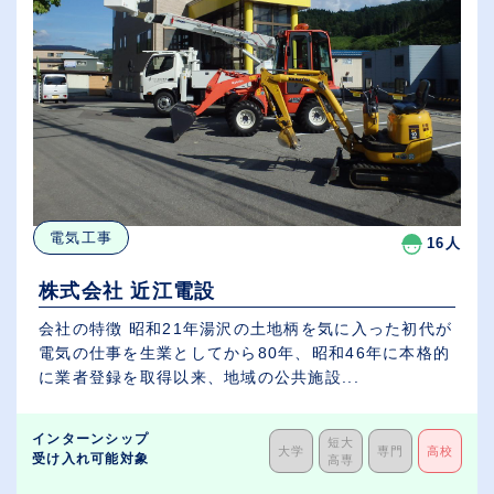
電気工事
16人
株式会社 近江電設
会社の特徴 昭和21年湯沢の土地柄を気に入った初代が
電気の仕事を生業としてから80年、昭和46年に本格的
に業者登録を取得以来、地域の公共施設...
インターンシップ
短大
大学
専門
高校
受け入れ可能対象
高専