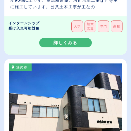
が90%以上です。高規格道路、河川治水工事などを主
に施工しています。公共土木工事が主なの...
インターンシップ
短大
大学
専門
高校
受け入れ可能対象
高専
詳しくみる
湯沢市