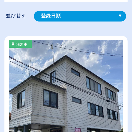
並び替え
登録⽇順
給与が高い順
（⾼卒の給与を基準）
湯沢市
従業員が多い順
休日数が多い順