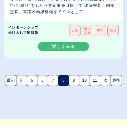
生に”彩り”をもたらす企業を目指して 建築塗装、鋼橋
塗装、道路区画線整備をメインとして...
インターンシップ
短大
大学
専門
高校
受け入れ可能対象
高専
詳しくみる
最初
前
5
6
7
8
9
10
11
次
最後
(現在のページ)