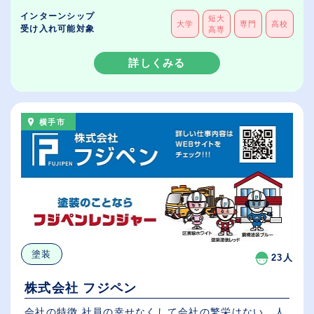
インターンシップ
短大
大学
専門
高校
受け入れ可能対象
高専
詳しくみる
横手市
塗装
23人
株式会社 フジペン
会社の特徴 社員の幸せなくして会社の繁栄はない。人