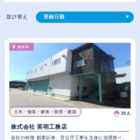
並び替え
登録⽇順
給与が高い順
（⾼卒の給与を基準）
秋田市
従業員が多い順
休日数が多い順
土木・舗装・解体・除雪・建築
30人
株式会社 英明工務店
会社の特徴 創業以来、官公庁工事を主体に信用第一、