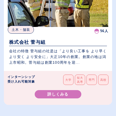
土木・舗装
56人
株式会社 菅与組
会社の特徴 菅与組の社是は「より良い工事を より早く
より安く より安全に」大正10年の創業。創業の地は潟
上市昭和。菅与組は創業100周年を迎...
インターンシップ
短大
大学
専門
高校
受け入れ可能対象
高専
詳しくみる