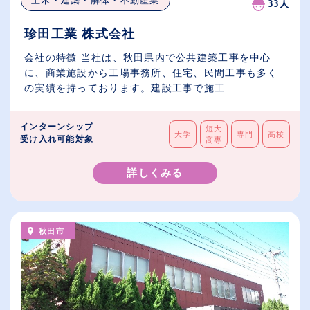
土木・建築・解体・不動産業
33人
珍田工業 株式会社
会社の特徴 当社は、秋田県内で公共建築工事を中心
に、商業施設から工場事務所、住宅、民間工事も多く
の実績を持っております。建設工事で施工...
インターンシップ
短大
大学
専門
高校
受け入れ可能対象
高専
詳しくみる
秋田市