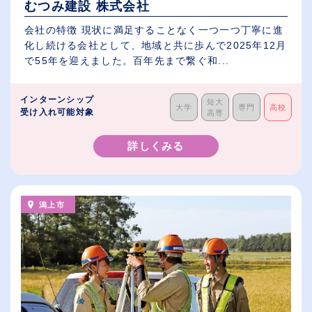
むつみ建設 株式会社
会社の特徴 現状に満足することなく一つ一つ丁寧に進
化し続ける会社として、地域と共に歩んで2025年12月
で55年を迎えました。百年先まで繋ぐ和...
インターンシップ
短大
大学
専門
高校
受け入れ可能対象
高専
詳しくみる
潟上市