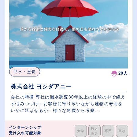
防水・塗装
20人
株式会社 ヨシダアニー
会社の特徴 弊社は漏水調査30年以上の経験の中で絶え
ず悩みつづけ、お客様に寄り添いながら建物の寿命を
いかに延ばせるか、様々な角度から考察...
インターンシップ
短大
大学
専門
高校
受け入れ可能対象
高専