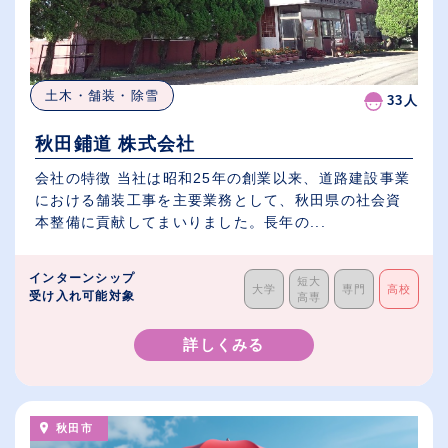
土木・舗装・除雪
33人
秋田鋪道 株式会社
会社の特徴 当社は昭和25年の創業以来、道路建設事業
における舗装工事を主要業務として、秋田県の社会資
本整備に貢献してまいりました。長年の...
インターンシップ
短大
大学
専門
高校
受け入れ可能対象
高専
詳しくみる
秋田市