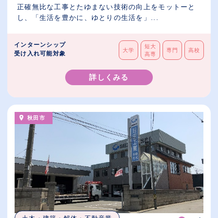
正確無比な工事とたゆまない技術の向上をモットーと
し、「生活を豊かに、ゆとりの生活を」...
インターンシップ
短大
大学
専門
高校
受け入れ可能対象
高専
詳しくみる
秋田市