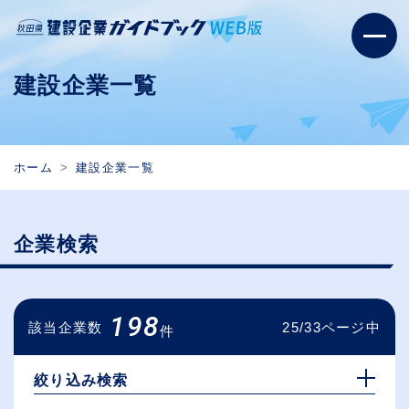
建設企業一覧
ホーム
建設企業一覧
企業検索
198
該当企業数
25/33ページ中
件
絞り込み検索