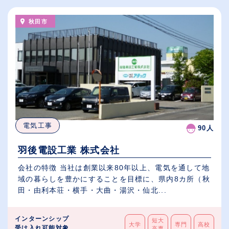
秋田市
電気工事
90人
羽後電設工業 株式会社
会社の特徴 当社は創業以来80年以上、電気を通して地
域の暮らしを豊かにすることを目標に、県内8カ所（秋
田・由利本荘・横手・大曲・湯沢・仙北...
インターンシップ
短大
大学
専門
高校
受け入れ可能対象
高専