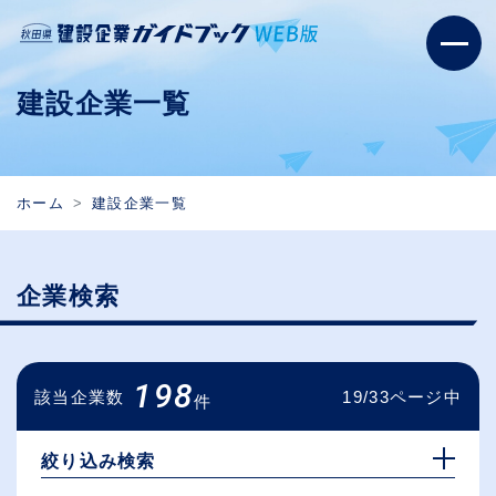
建設企業一覧
ホーム
建設企業一覧
企業検索
198
該当企業数
19/33ページ中
件
絞り込み検索