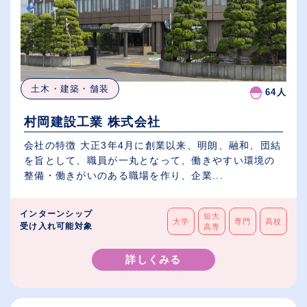
土木・建築・舗装
64人
村岡建設工業 株式会社
会社の特徴 大正3年4月に創業以来、明朗、融和、団結
を旨として、職員が一丸となって、働きやすい環境の
整備・働きがいのある職場を作り、企業...
インターンシップ
短大
大学
専門
高校
受け入れ可能対象
高専
詳しくみる