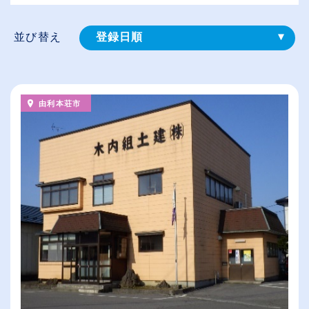
並び替え
登録⽇順
給与が高い順
（⾼卒の給与を基準）
由利本荘市
従業員が多い順
休日数が多い順