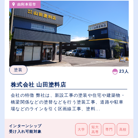
由利本荘市
塗装
23人
株式会社 山田塗料店
会社の特徴 弊社は、新設工事の塗装や住宅や建築物・
橋梁関係などの塗替などを行う塗装工事、道路や駐車
場などのラインを引く区画線工事、塗料...
インターンシップ
短大
大学
専門
高校
受け入れ可能対象
高専