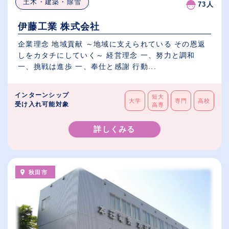
土木・建築・除雪
73人
伊藤工業 株式会社
企業理念 地域貢献 ～地域に支えられている その恩返
しをカタチにしていく～ 経営理念 一、努力と調和
一、挑戦は進歩 一、奉仕と感謝 行動...
インターンシップ
短大
大学
専門
高校
受け入れ可能対象
高専
詳しくみる
秋田市