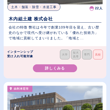
土木・舗装・除雪・水道工事
22人
木内組土建 株式会社
会社の特徴 弊社は今年で創業109年目を迎え、古い歴
史のなかで現代へ受け継がれている「優れた技術力」
で地域に貢献してまいりました。「地域と...
インターンシップ
短大
大学
専門
高校
受け入れ可能対象
高専
詳しくみる
由利本荘市