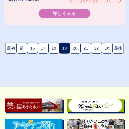
詳しくみる
最初
前
16
17
18
19
20
21
22
次
最後
(現在のページ)