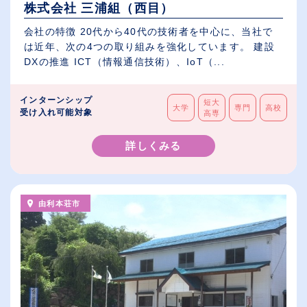
株式会社 三浦組（西目）
会社の特徴 20代から40代の技術者を中心に、当社で
は近年、次の4つの取り組みを強化しています。 建設
DXの推進 ICT（情報通信技術）、IoT（...
インターンシップ
短大
大学
専門
高校
受け入れ可能対象
高専
詳しくみる
由利本荘市