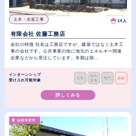
土木・水道工事
14人
有限会社 佐藤工務店
会社の特徴 社名は工務店ですが、建築ではなく土木工
事の会社です。公共事業の他に地元のエネルギー関連
企業などから受注しています。冬期は除...
インターンシップ
短大
大学
専門
高校
受け入れ可能対象
高専
詳しくみる
由利本荘市