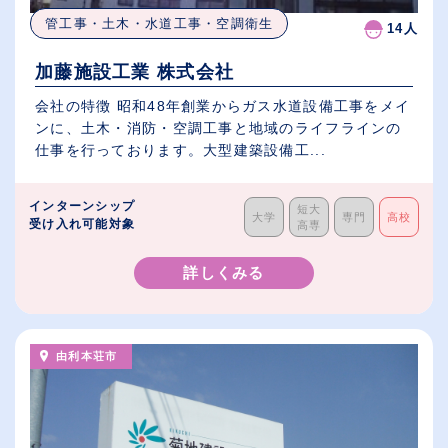
管工事・土木・水道工事・空調衛生
14人
加藤施設工業 株式会社
会社の特徴 昭和48年創業からガス水道設備工事をメイ
ンに、土木・消防・空調工事と地域のライフラインの
仕事を行っております。大型建築設備工...
インターンシップ
短大
大学
専門
高校
受け入れ可能対象
高専
詳しくみる
由利本荘市