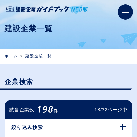
建設企業一覧
ホーム
建設企業一覧
企業検索
198
該当企業数
18/33ページ中
件
絞り込み検索