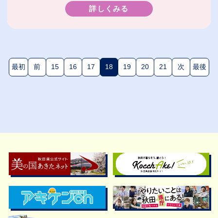
詳しくみる
最初
前
15
16
17
18
19
20
21
次
最後
(現在のページ)