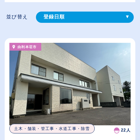
並び替え
登録⽇順
給与が高い順
（⾼卒の給与を基準）
由利本荘市
従業員が多い順
休日数が多い順
土木・舗装・管工事・水道工事・除雪
22人