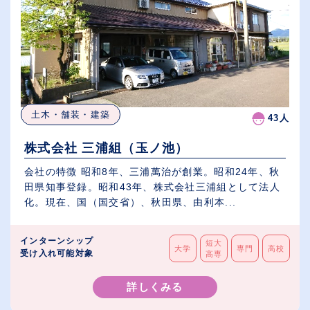
土木・舗装・建築
43人
株式会社 三浦組（玉ノ池）
会社の特徴 昭和8年、三浦萬治が創業。昭和24年、秋
田県知事登録。昭和43年、株式会社三浦組として法人
化。現在、国（国交省）、秋田県、由利本...
インターンシップ
短大
大学
専門
高校
受け入れ可能対象
高専
詳しくみる