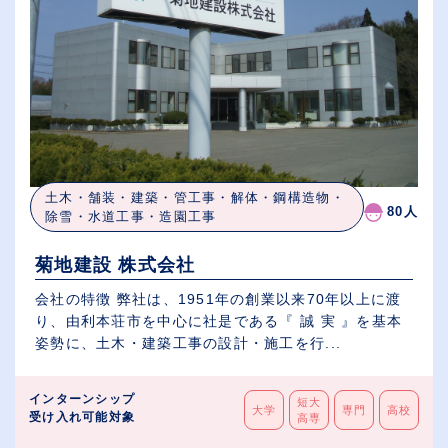
土木・舗装・建築・管工事・解体・鋼構造物・
80人
除雪・水道工事・造園工事
菊地建設 株式会社
会社の特徴 弊社は、1951年の創業以来70年以上に渡
り、由利本荘市を中心に社是である『 誠 実 』を基本
姿勢に、土木・建築工事の設計・施工を行...
インターンシップ
短大
大学
専門
高校
受け入れ可能対象
高専