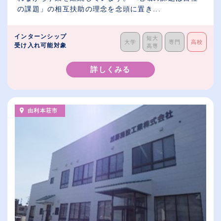
の課題」の相互扶助の理念を念頭に置き...
インターンシップ
短大
大学
専門
高校
受け入れ可能対象
高専
詳しくみる
由利本荘市