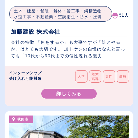
土木・建築・舗装・解体・管工事・鋼構造物・
51人
水道工事・不動産業・空調衛生・防水・塗装
加藤建設 株式会社
会社の特徴 「何をするか」も大事ですが「誰とやる
か」はとても大切です。 加トケンの自慢はなんと言っ
ても「10代から60代までの個性溢れる魅力...
インターンシップ
短大
大学
専門
高校
受け入れ可能対象
高専
詳しくみる
秋田市