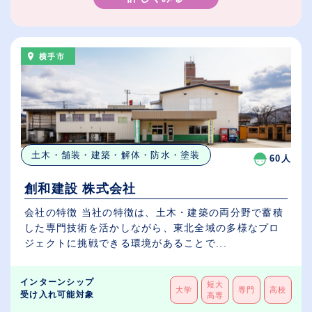
横手市
土木・舗装・建築・解体・防水・塗装
60人
創和建設 株式会社
会社の特徴 当社の特徴は、土木・建築の両分野で蓄積
した専門技術を活かしながら、東北全域の多様なプロ
ジェクトに挑戦できる環境があることで...
インターンシップ
短大
大学
専門
高校
受け入れ可能対象
高専