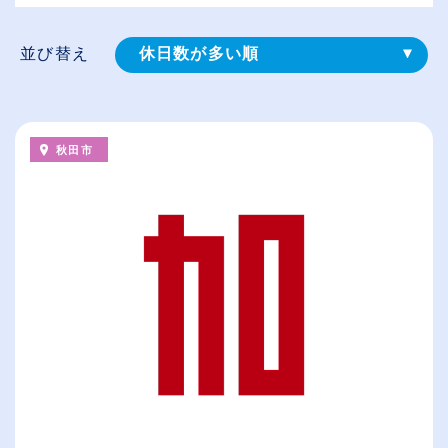
並び替え
休日数が多い順
登録⽇順
給与が高い順
秋田市
（⾼卒の給与を基準）
従業員が多い順