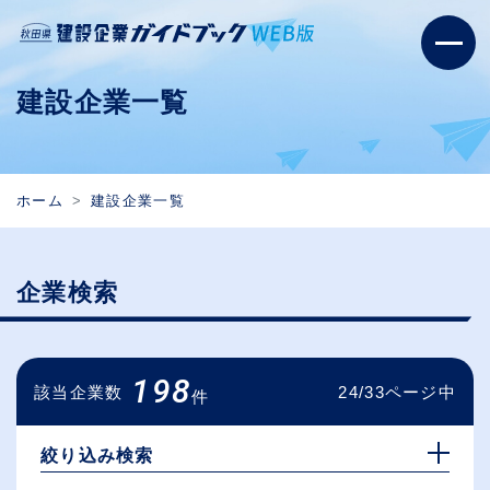
建設企業一覧
ホーム
建設企業一覧
企業検索
198
該当企業数
24/33ページ中
件
絞り込み検索