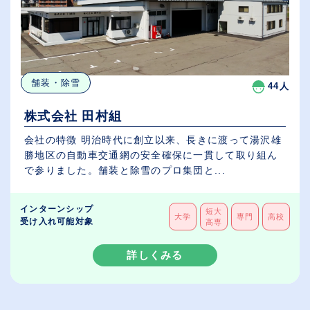
舗装・除雪
44人
株式会社 田村組
会社の特徴 明治時代に創立以来、長きに渡って湯沢雄
勝地区の自動車交通網の安全確保に一貫して取り組ん
で参りました。舗装と除雪のプロ集団と...
インターンシップ
短大
大学
専門
高校
受け入れ可能対象
高専
詳しくみる