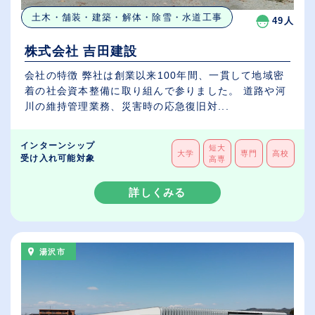
土木・舗装・建築・解体・除雪・水道工事
49人
株式会社 吉田建設
会社の特徴 弊社は創業以来100年間、一貫して地域密
着の社会資本整備に取り組んで参りました。 道路や河
川の維持管理業務、災害時の応急復旧対...
インターンシップ
短大
大学
専門
高校
受け入れ可能対象
高専
詳しくみる
湯沢市