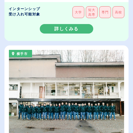
インターンシップ
短大
大学
専門
高校
受け入れ可能対象
高専
詳しくみる
横手市