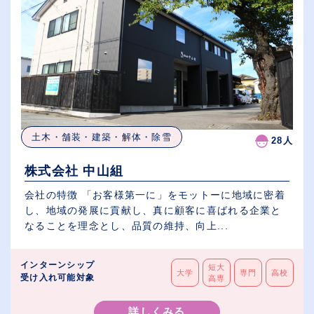
土木・舗装・建築・解体・除雪
28人
株式会社 中山組
会社の特徴 「お客様第一に」をモットーに地域に密着
し、地域の発展に貢献し、真に顧客に喜ばれる企業と
なることを理念とし、品質の維持、向上...
インターンシップ
短大
大学
専門
高校
受け入れ可能対象
高専
詳しくみる