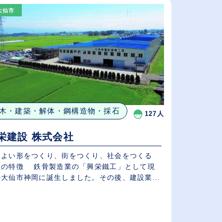
大仙市
給与が高い順
（⾼卒の給与を基準）
従業員が多い順
木・建築・解体・鋼構造物・採石
127人
栄建設 株式会社
りよい形をつくり、街をつくり、社会をつくる
社の特徴 鉄骨製造業の「興栄鐵工」として現
大仙市神岡に誕生しました。その後、建設業...