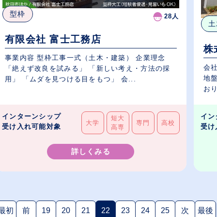
型枠
28人
土
有限会社 富士工務店
株
事業内容 型枠工事一式（土木・建築） 企業理念
会
「絶えず改良を試みる」 「新しい考え・方法の採
地
用」 「ムダを見つける目をもつ」 会...
おり
インターンシップ
イン
短大
大学
専門
高校
受け入れ可能対象
受け
高専
詳しくみる
最初
前
19
20
21
22
23
24
25
次
最後
(現在のページ)