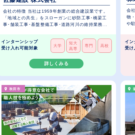
会
会社の特徴 当社は1959年創業の総合建設業です。
物
「地域との共生」をスローガンに砂防工事･橋梁工
や駐
事･舗装工事･基盤整備工事･道路河川の維持業務...
インターンシップ
イン
短大
大学
専門
高校
受け入れ可能対象
受け
高専
詳しくみる
秋田市