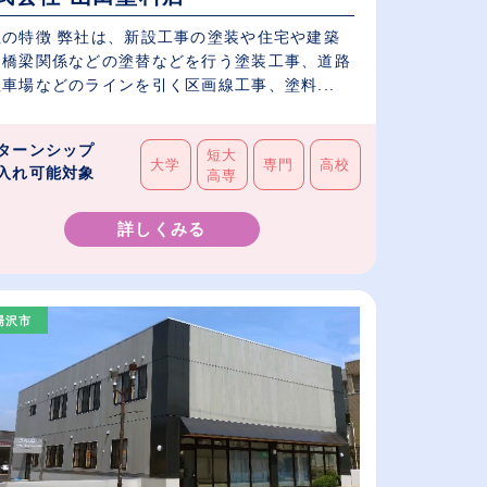
社の特徴 弊社は、新設工事の塗装や住宅や建築
・橋梁関係などの塗替などを行う塗装工事、道路
車場などのラインを引く区画線工事、塗料...
ターンシップ
短大
大学
専門
高校
入れ可能対象
高専
詳しくみる
湯沢市