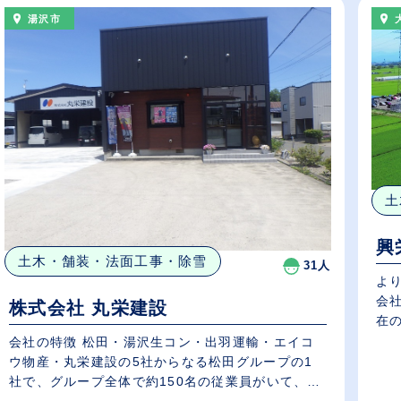
湯沢市
土
興
土木・舗装・法面工事・除雪
31人
よ
会
株式会社 丸栄建設
在の
会社の特徴 松田・湯沢生コン・出羽運輸・エイコ
ウ物産・丸栄建設の5社からなる松田グループの1
社で、グループ全体で約150名の従業員がいて、
横...