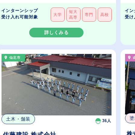
インターンシップ
イン
短大
大学
専門
高校
受け入れ可能対象
受け
高専
詳しくみる
仙北市
塗
土木・舗装
36人
株
佐藤建設 株式会社