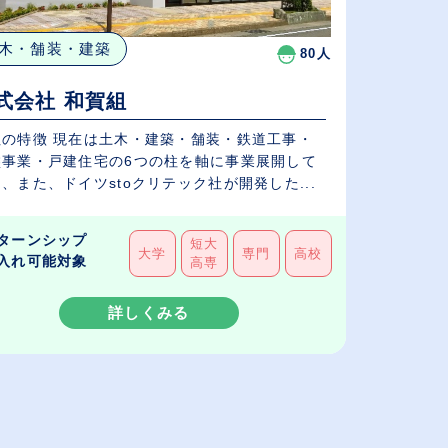
木・舗装・建築
80人
式会社 和賀組
社の特徴 現在は土木・建築・舗装・鉄道工事・
盤事業・戸建住宅の6つの柱を軸に事業展開して
、また、ドイツstoクリテック社が開発した...
ターンシップ
短大
大学
専門
高校
入れ可能対象
高専
詳しくみる