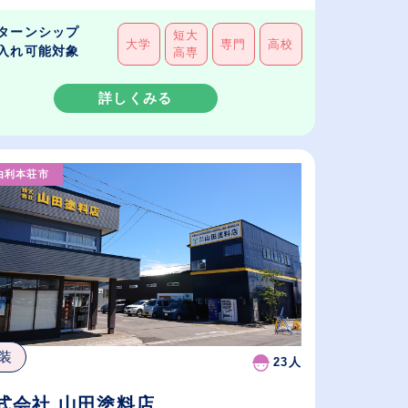
ターンシップ
短大
大学
専門
高校
入れ可能対象
高専
詳しくみる
由利本荘市
装
23人
式会社 山田塗料店