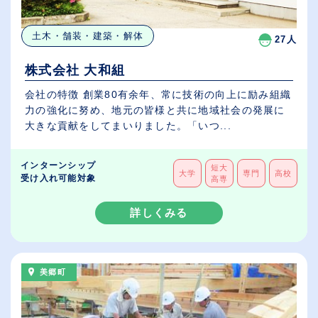
土木・舗装・建築・解体
27人
株式会社 大和組
会社の特徴 創業80有余年、常に技術の向上に励み組織
力の強化に努め、地元の皆様と共に地域社会の発展に
大きな貢献をしてまいりました。「いつ...
インターンシップ
短大
大学
専門
高校
受け入れ可能対象
高専
詳しくみる
美郷町