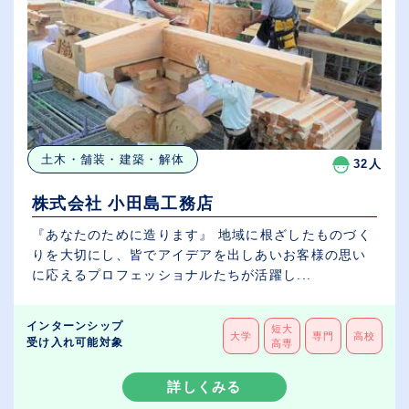
土木・舗装・建築・解体
32人
株式会社 小田島工務店
『あなたのために造ります』 地域に根ざしたものづく
りを大切にし、皆でアイデアを出しあいお客様の思い
に応えるプロフェッショナルたちが活躍し...
インターンシップ
短大
大学
専門
高校
受け入れ可能対象
高専
詳しくみる