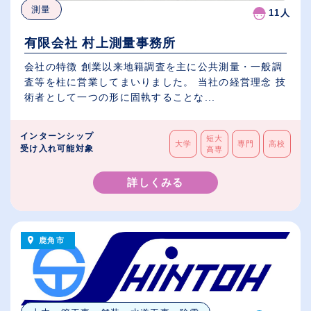
測量
11人
有限会社 村上測量事務所
会社の特徴 創業以来地籍調査を主に公共測量・一般調
査等を柱に営業してまいりました。 当社の経営理念 技
術者として一つの形に固執することな...
インターンシップ
短大
大学
専門
高校
受け入れ可能対象
高専
詳しくみる
鹿角市