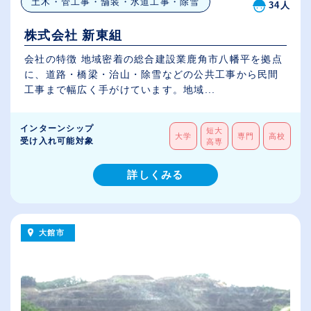
土木・管工事・舗装・水道工事・除雪
34人
株式会社 新東組
会社の特徴 地域密着の総合建設業鹿角市八幡平を拠点
に、道路・橋梁・治山・除雪などの公共工事から民間
工事まで幅広く手がけています。地域...
インターンシップ
短大
大学
専門
高校
受け入れ可能対象
高専
詳しくみる
大館市