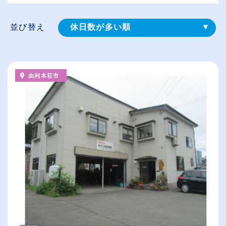
並び替え
休日数が多い順
登録⽇順
給与が高い順
由利本荘市
（⾼卒の給与を基準）
従業員が多い順