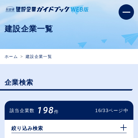
建設企業一覧
ホーム
建設企業一覧
企業検索
198
該当企業数
16/33ページ中
件
絞り込み検索