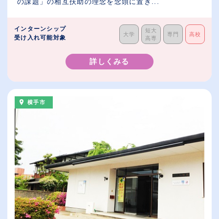
の課題」の相互扶助の理念を念頭に置き...
インターンシップ
短大
大学
専門
高校
受け入れ可能対象
高専
詳しくみる
横手市