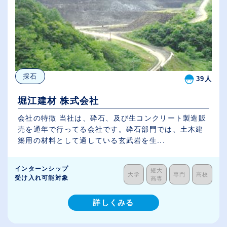
採石
39人
堀江建材 株式会社
会社の特徴 当社は、砕石、及び生コンクリート製造販
売を通年で行ってる会社です。砕石部門では、土木建
築用の材料として適している玄武岩を生...
インターンシップ
短大
大学
専門
高校
受け入れ可能対象
高専
詳しくみる