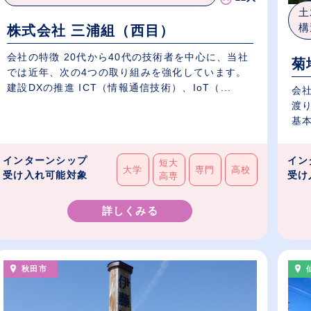
土
構
株式会社 三浦組（西目）
会社の特徴 20代から40代の技術者を中心に、当社
菊
では近年、次の4つの取り組みを強化しています。
建設DXの推進 ICT（情報通信技術）、IoT（...
会社
渡り
基本
インターンシップ
イン
短大
大学
専門
高校
受け入れ可能対象
受け
高専
詳しくみる
秋田市