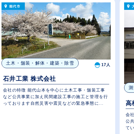
能代市
土木・舗装・解体・建築・除雪
17人
石井工業 株式会社
測
会社の特徴 能代山本を中心に土木工事・舗装工事
など公共事業に加え民間建設工事の施工と管理を行
高
っております自然災害や震災などの緊急事態に...
会社の特徴 わた
公
てい