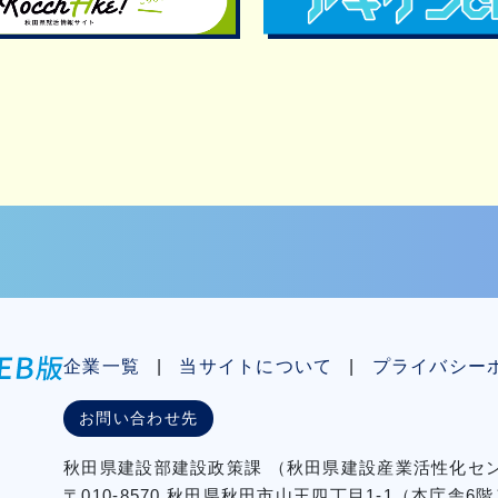
企業一覧
当サイトについて
プライバシー
お問い合わせ先
秋⽥県建設部建設政策課
（秋⽥県建設産業活性化
〒010-8570 秋田県秋田市⼭王四丁⽬1-1（本庁舎6階