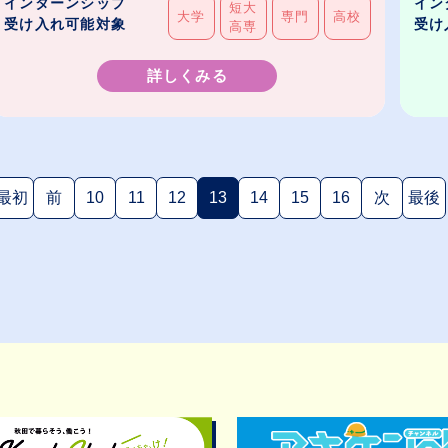
インターンシップ
イン
短大
大学
専門
高校
受け入れ可能対象
受け
高専
詳しくみる
最初
前
10
11
12
13
14
15
16
次
最後
(現在のページ)