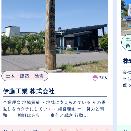
土
衛
株
会
土木・建築・除雪
73人
ら
使っ
伊藤工業 株式会社
企業理念 地域貢献 ～地域に支えられている その恩
返しをカタチにしていく～ 経営理念 一、努力と調
和 一、挑戦は進歩 一、奉仕と感謝 行動...