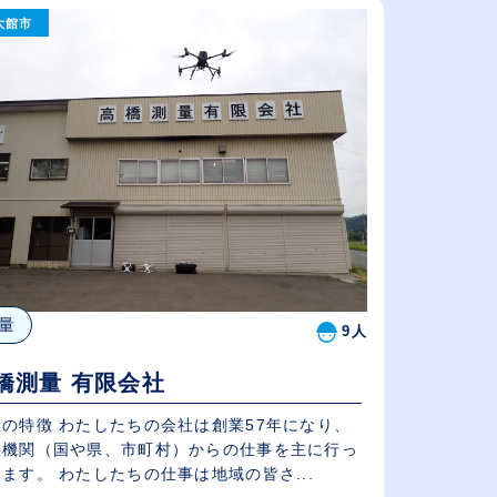
大館市
給与が高い順
（⾼卒の給与を基準）
従業員が多い順
量
9人
橋測量 有限会社
したちの会社は創業57年になり、
共機関（国や県、市町村）からの仕事を主に行っ
ます。 わたしたちの仕事は地域の皆さ...