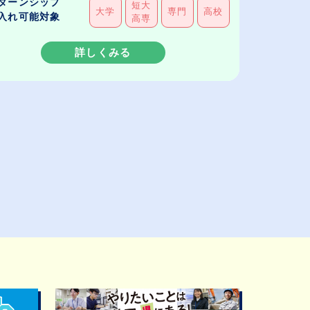
ターンシップ
短大
大学
専門
高校
入れ可能対象
高専
詳しくみる