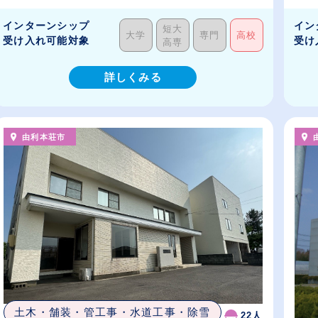
インターンシップ
イン
短大
大学
専門
高校
受け入れ可能対象
受け
高専
詳しくみる
由利本荘市
土木・舗装・管工事・水道工事・除雪
22人