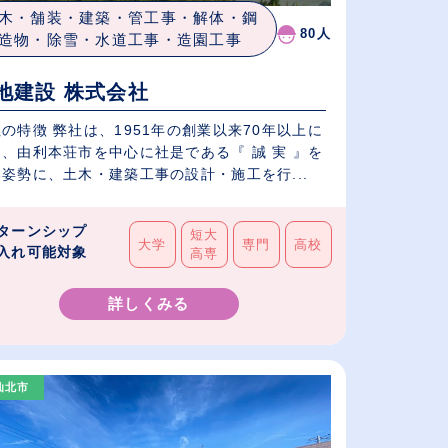
木・舗装・建築・管工事・解体・鋼
80人
造物・除雪・水道工事・造園工事
地建設 株式会社
の特徴 弊社は、1951年の創業以来70年以上に
、由利本荘市を中心に社是である『 誠 実 』を
姿勢に、土木・建築工事の設計・施工を行...
ターンシップ
短大
大学
専門
高校
入れ可能対象
高専
詳しくみる
仙北市