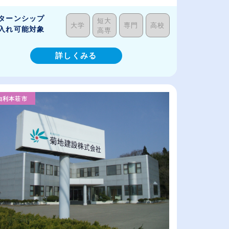
ターンシップ
短大
大学
専門
高校
入れ可能対象
高専
詳しくみる
由利本荘市