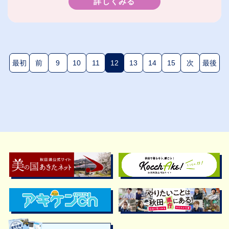
詳しくみる
最初
前
9
10
11
12
13
14
15
次
最後
(現在のページ)