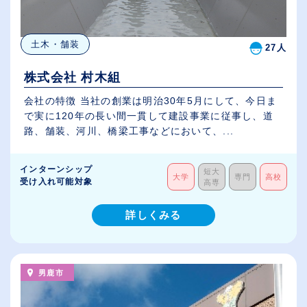
土木・舗装
27人
株式会社 村木組
会社の特徴 当社の創業は明治30年5月にして、今日ま
で実に120年の長い間一貫して建設事業に従事し、道
路、舗装、河川、橋梁工事などにおいて、...
インターンシップ
短大
大学
専門
高校
受け入れ可能対象
高専
詳しくみる
男鹿市