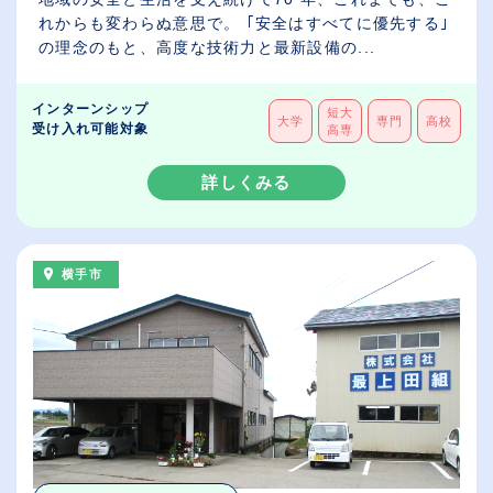
れからも変わらぬ意思で。 ｢安全はすべてに優先する｣
の理念のもと、高度な技術力と最新設備の...
インターンシップ
短大
大学
専門
高校
受け入れ可能対象
高専
詳しくみる
横手市