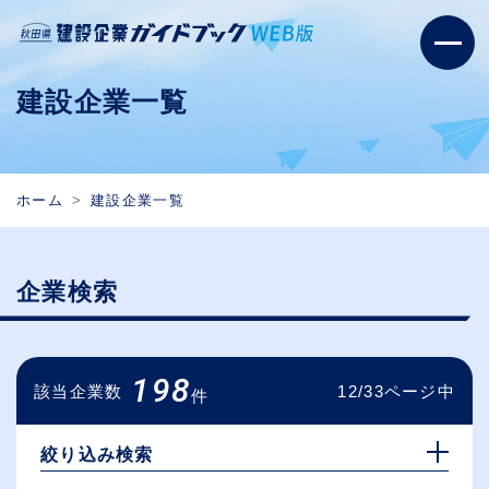
建設企業一覧
ホーム
建設企業一覧
企業検索
198
該当企業数
12/33ページ中
件
絞り込み検索