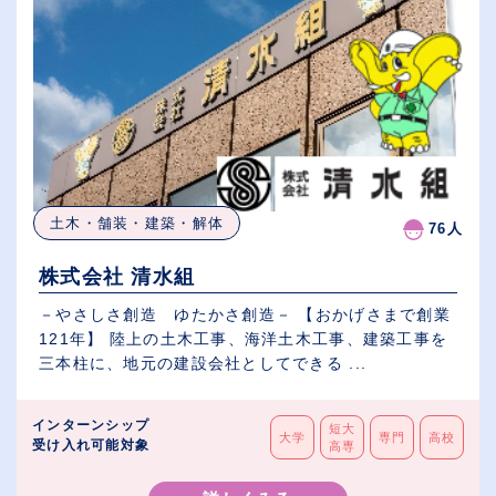
土木・舗装・建築・解体
76人
株式会社 清水組
－やさしさ創造 ゆたかさ創造－ 【おかげさまで創業
121年】 陸上の土木工事、海洋土木工事、建築工事を
三本柱に、地元の建設会社としてできる ...
インターンシップ
短大
大学
専門
高校
受け入れ可能対象
高専