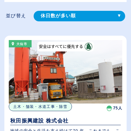
並び替え
休日数が多い順
登録⽇順
給与が高い順
大仙市
（⾼卒の給与を基準）
従業員が多い順
土木・舗装・水道工事・除雪
75人
秋田振興建設 株式会社
地域の安全と生活を支え続けて70 年、これまでも、こ