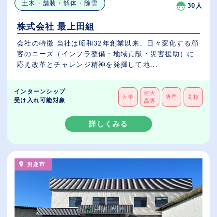
土木・舗装・解体・除雪
30人
株式会社 最上田組
会社の特徴 当社は昭和32年創業以来、日々変化する顧
客のニーズ（インフラ整備・地域貢献・災害援助）に
応え改革とチャレンジ精神を発揮して地...
インターンシップ
短大
大学
専門
高校
受け入れ可能対象
高専
詳しくみる
男鹿市