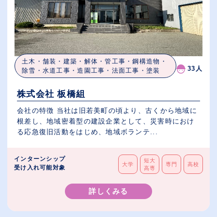
土木・舗装・建築・解体・管工事・鋼構造物・
33人
除雪・水道工事・造園工事・法面工事・塗装
株式会社 板橋組
会社の特徴 当社は旧若美町の頃より、古くから地域に
根差し、地域密着型の建設企業として、災害時におけ
る応急復旧活動をはじめ、地域ボランテ...
インターンシップ
短大
大学
専門
高校
受け入れ可能対象
高専
詳しくみる