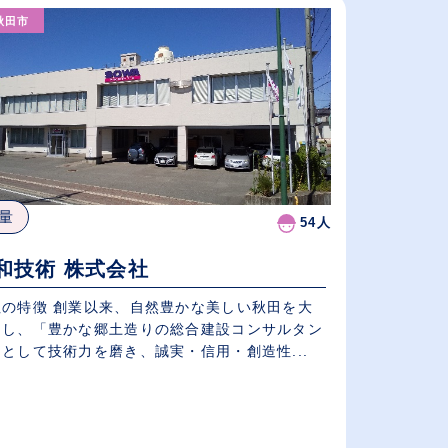
秋田市
給与が高い順
（⾼卒の給与を基準）
休日数が多い順
量
54人
和技術 株式会社
社の特徴 創業以来、自然豊かな美しい秋田を大
にし、「豊かな郷土造りの総合建設コンサルタン
として技術力を磨き、誠実・信用・創造性...