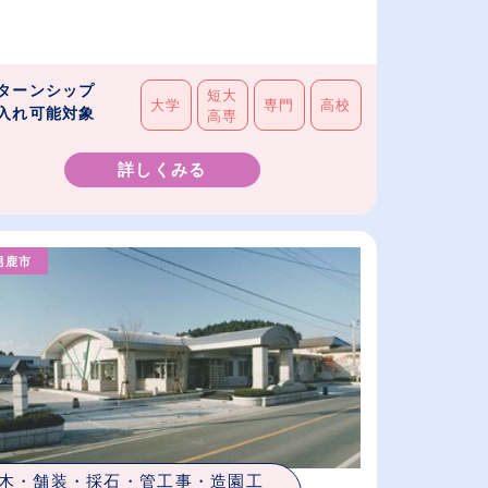
ターンシップ
短大
大学
専門
高校
入れ可能対象
高専
詳しくみる
男鹿市
木・舗装・採石・管工事・造園工