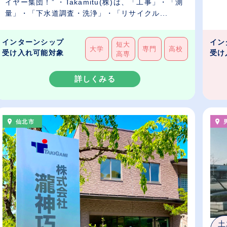
イヤー集団！” ・Takamitu(株)は、「工事」・「測
量」・「下水道調査・洗浄」・「リサイクル...
インターンシップ
イン
短大
大学
専門
高校
受け入れ可能対象
受け
高専
詳しくみる
仙北市
土