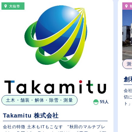
大仙市
測
創
会
切
土木・舗装・解体・除雪・測量
55人
ト」
Takamitu 株式会社
会社の特徴 土木もITもこなす ”秋田のマルチプレ