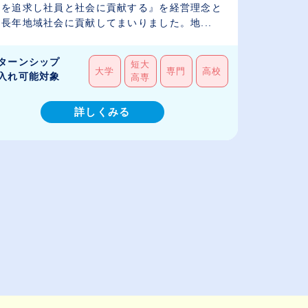
トを追求し社員と社会に貢献する』を経営理念と
長年地域社会に貢献してまいりました。地...
ターンシップ
短大
大学
専門
高校
入れ可能対象
高専
詳しくみる