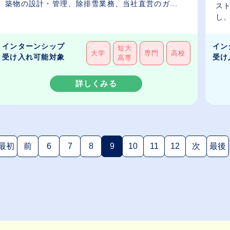
築物の設計・管理、除排雪業務、当社直営のガ...
ス
し、
インターンシップ
イン
短大
大学
専門
高校
受け入れ可能対象
受け
高専
詳しくみる
最初
前
6
7
8
9
10
11
12
次
最後
(現在のページ)