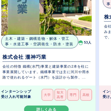
事
株
会
み
で、
土木・建築・鋼構造物・解体・管工
53人
事・水道工事・空調衛生・防水・塗装
株式会社 瀧神巧業
会社の特徴 鐵構(水門)事業と建築事業の2本を柱に
事業展開しています。鐵構事業では主に河川や用水
路で使われるゲート（水門）を設計から製作、...
インターンシップ
イン
短大
大学
専門
高校
受け入れ可能対象
受け
高専
詳しくみる