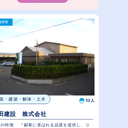
能代市
装・建築・解体・土木
52人
田建設 株式会社
社の特徴 『顧客に喜ばれる品質を提供し、コ