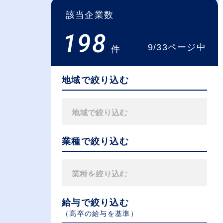
該当企業数
198
9/33ページ中
件
地域で絞り込む
業種で絞り込む
給与で絞り込む
（⾼卒の給与を基準）