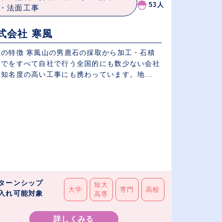
53人
・法面工事
式会社 寒風
社の特徴 寒風山の男鹿石の採取から加工・石積
までをすべて自社で行う全国的にも数少ない会社
知名度の高い工事にも携わっています。地...
ターンシップ
短大
大学
専門
高校
入れ可能対象
高専
詳しくみる