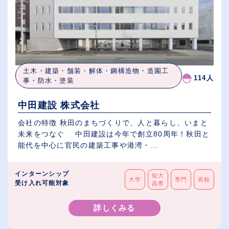
土木・建築・舗装・解体・鋼構造物・造園工
114人
事・防水・塗装
中田建設 株式会社
会社の特徴 秋田のまちづくりで、人と暮らし、いまと
未来をつなぐ 中田建設は今年で創立80周年！秋田と
能代を中心に官民の建築工事や港湾・...
インターンシップ
短大
大学
専門
高校
受け入れ可能対象
高専
詳しくみる