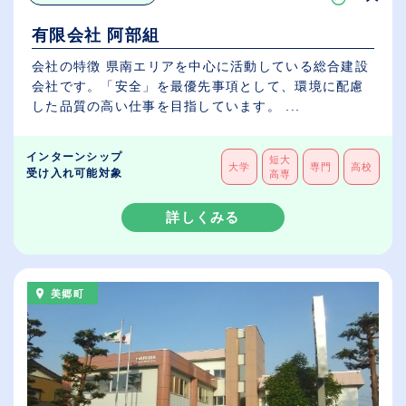
有限会社 阿部組
会社の特徴 県南エリアを中心に活動している総合建設
会社です。「安全」を最優先事項として、環境に配慮
した品質の高い仕事を目指しています。 ...
インターンシップ
短大
大学
専門
高校
受け入れ可能対象
高専
詳しくみる
美郷町