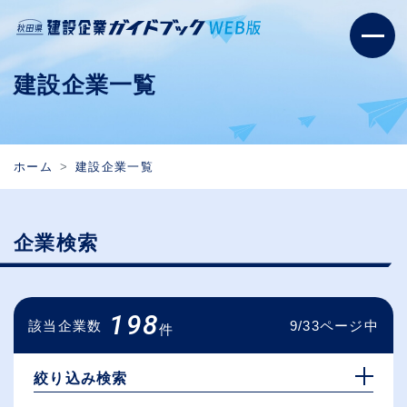
建設企業一覧
ホーム
建設企業一覧
企業検索
198
該当企業数
9/33ページ中
件
絞り込み検索