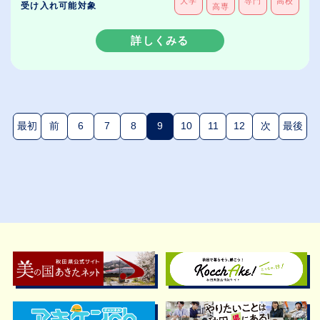
大学
専門
高校
受け入れ可能対象
高専
詳しくみる
最初
前
6
7
8
9
10
11
12
次
最後
(現在のページ)