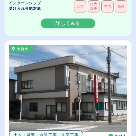
インターンシップ
短大
大学
専門
高校
受け入れ可能対象
高専
詳しくみる
大仙市
土木・舗装・水道工事・法面工事