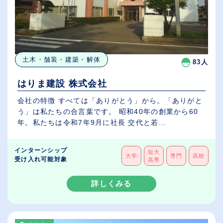
土木・舗装・建築・解体
83人
はりま建設 株式会社
会社の特徴 すべては「ありがとう」から。「ありがと
う」は私たちの合言葉です。 昭和40年の創業から60
年。私たちは令和7年9月に社長 交代と若...
インターンシップ
短大
大学
専門
高校
受け入れ可能対象
高専
詳しくみる