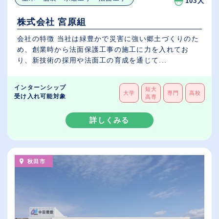
103人
株式会社 宮原組
会社の特徴 当社は緑豊かで災害に強い郷土づくりのた
め、創業時から法面保護工事の施工に力を入れてお
り、新技術の採用や法面工の育成を通じて...
インターンシップ
短大
大学
専門
高校
受け入れ可能対象
高専
詳しくみる
秋田市