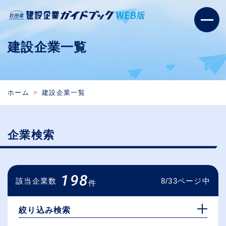
建設企業一覧
ホーム
建設企業一覧
企業検索
198
該当企業数
8/33ページ中
件
絞り込み検索