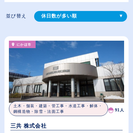
並び替え
休日数が多い順
登録⽇順
給与が高い順
にかほ市
（⾼卒の給与を基準）
従業員が多い順
土木・舗装・建築・管工事・水道工事・解体・
91人
鋼構造物・除雪・法面工事
三共 株式会社