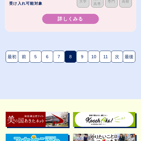
大学
専門
高校
受け入れ可能対象
高専
詳しくみる
最初
前
5
6
7
8
9
10
11
次
最後
(現在のページ)