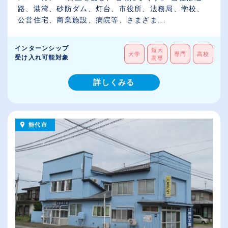
路、港湾、砂防ダム、灯台、市役所、法務局、学校、
公営住宅、商業施設、病院等、さまざま...
インターンシップ
短大
大学
専門
高校
受け入れ可能対象
高専
詳しくみる
能代市