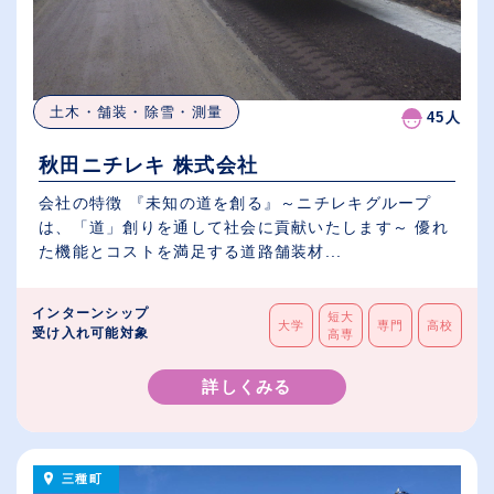
土木・舗装・除雪・測量
45人
秋田ニチレキ 株式会社
会社の特徴 『未知の道を創る』～ニチレキグループ
は、「道」創りを通して社会に貢献いたします～ 優れ
た機能とコストを満足する道路舗装材...
インターンシップ
短大
大学
専門
高校
受け入れ可能対象
高専
詳しくみる
三種町