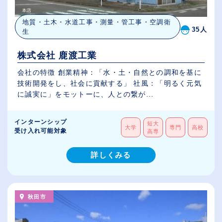
地質・土木・水道工事・測量・管工事・空調衛
35人
生
株式会社 鹿渡工業
会社の特徴 創業精神：「水・土・自然との調和を基に
技術開発をし、社会に貢献する」 社風：「明るく元気
に誠実に」をモットーに、人との繋が...
インターンシップ
短大
大学
専門
高校
受け入れ可能対象
高専
詳しくみる
秋田市