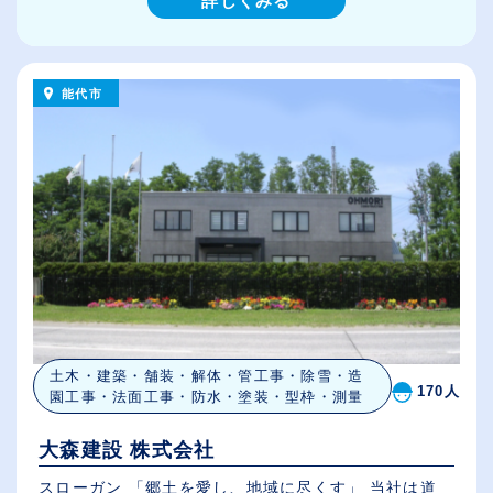
詳しくみる
能代市
土木・建築・舗装・解体・管工事・除雪・造
170人
園工事・法面工事・防水・塗装・型枠・測量
大森建設 株式会社
スローガン 「郷土を愛し、地域に尽くす」 当社は道