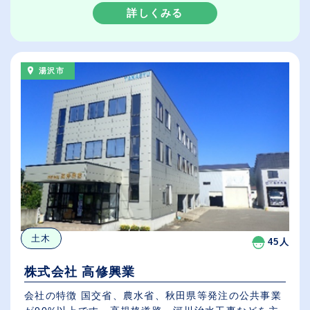
詳しくみる
湯沢市
土木
45人
株式会社 高修興業
会社の特徴 国交省、農水省、秋田県等発注の公共事業