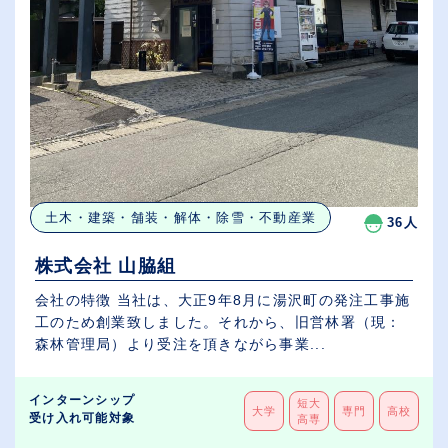
土木・建築・舗装・解体・除雪・不動産業
36人
株式会社 山脇組
会社の特徴 当社は、大正9年8月に湯沢町の発注工事施
工のため創業致しました。それから、旧営林署（現：
森林管理局）より受注を頂きながら事業...
インターンシップ
短大
大学
専門
高校
受け入れ可能対象
高専