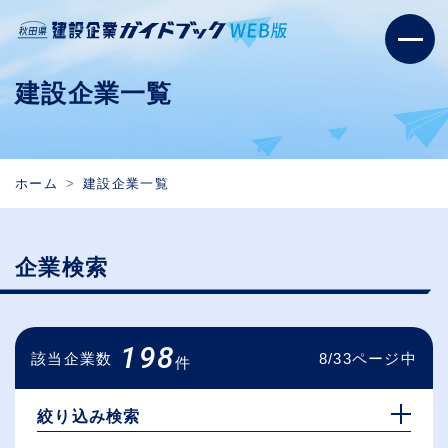
建設企業一覧
ホーム
建設企業一覧
企業検索
198
該当企業数
8/33ページ中
件
絞り込み検索