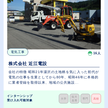
電気工事
16人
株式会社 近江電設
会社の特徴 昭和21年湯沢の土地柄を気に入った初代が
電気の仕事を生業としてから80年、昭和46年に本格的
に業者登録を取得以来、地域の公共施設...
インターンシップ
短大
大学
専門
高校
受け入れ可能対象
高専