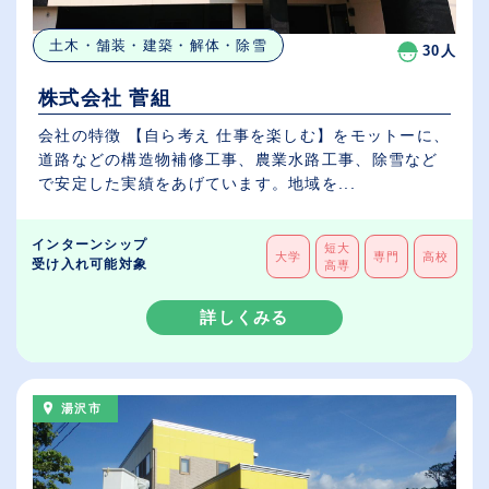
土木・舗装・建築・解体・除雪
30人
株式会社 菅組
会社の特徴 【自ら考え 仕事を楽しむ】をモットーに、
道路などの構造物補修工事、農業水路工事、除雪など
で安定した実績をあげています。地域を...
インターンシップ
短大
大学
専門
高校
受け入れ可能対象
高専
詳しくみる
湯沢市