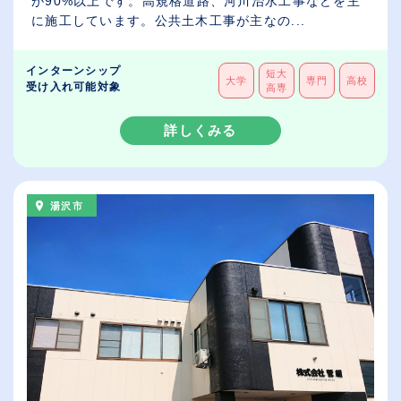
が90%以上です。高規格道路、河川治水工事などを主
に施工しています。公共土木工事が主なの...
インターンシップ
短大
大学
専門
高校
受け入れ可能対象
高専
詳しくみる
湯沢市