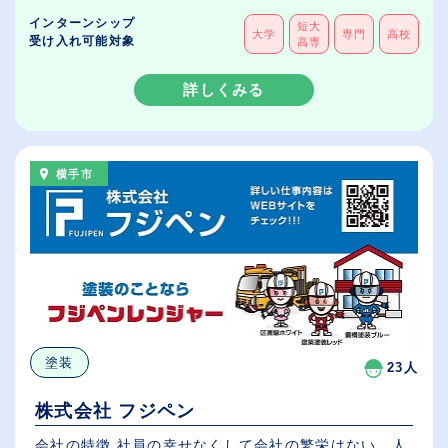
インターンシップ
短大
大学
専門
高校
受け入れ可能対象
高専
詳しくみる
横手市
塗装
23人
株式会社 フジペン
会社の特徴 社員の幸せなくして会社の繁栄はない。人