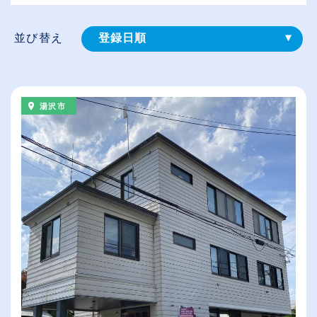
並び替え
登録⽇順
給与が高い順
（⾼卒の給与を基準）
湯沢市
従業員が多い順
休日数が多い順