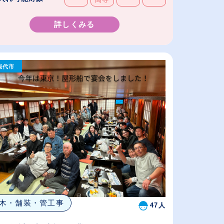
詳しくみる
能代市
木・舗装・管工事
47人