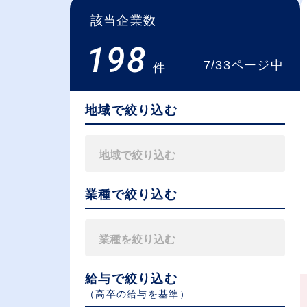
該当企業数
198
7/33ページ中
件
地域で絞り込む
業種で絞り込む
給与で絞り込む
（⾼卒の給与を基準）