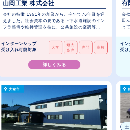
有
山岡工業 株式会社
会
会社の特徴 1951年の創業から、今年で76年目を迎
田
えました。社会資本の要である上下水道施設のイン
って
フラ整備や維持管理を柱に、公共施設の空調等...
インターンシップ
イン
短大
大学
専門
高校
受け入れ可能対象
受け
高専
詳しくみる
大館市
土