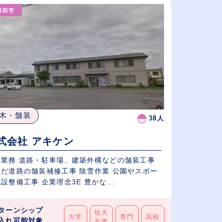
秋田市
従業員が多い順
休日数が多い順
木・舗装
38人
式会社 アキケン
車場、建築外構などの舗装工事
んだ道路の舗装補修工事 除雪作業 公園やスポー
ツ施設整備工事 企業理念3E 豊かな...
ターンシップ
短大
大学
専門
高校
入れ可能対象
高専