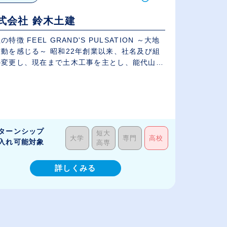
式会社 鈴木土建
の特徴 FEEL GRAND'S PULSATION ～大地
鼓動を感じる～ 昭和22年創業以来、社名及び組
の変更し、現在まで土木工事を主とし、能代山本
.
ターンシップ
短大
大学
専門
高校
入れ可能対象
高専
詳しくみる