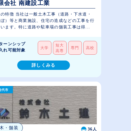
限会社 南建設工業
社の特徴 当社は一般土木工事（道路・下水道・
んぼ）等と商業施設、住宅の造成などの工事を行
います。特に道路や駐車場の舗装工事は得...
ターンシップ
短大
大学
専門
高校
入れ可能対象
高専
詳しくみる
能代市
木・舗装
36人