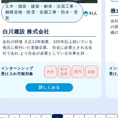
土木・舗装・建築・解体・法面工事・
株
鋼構造物・除雪・造園工事・防水・塗
81人
装
会社
の
白川建設 株式会社
織
で..
会社の特徴 大正12年創業、100年以上続いている
地元に根付いた老舗企業。 社会に必要とされる会
社であれ より社会が必要としている仕事を担...
インターンシップ
イン
短大
大学
専門
高校
受け入れ可能対象
受け
高専
詳しくみる