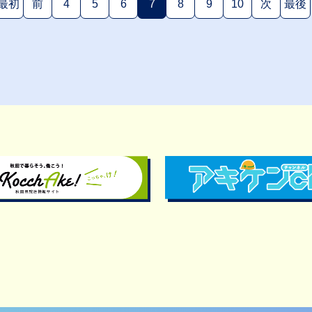
最初
前
4
5
6
7
8
9
10
次
最後
(現在のページ)