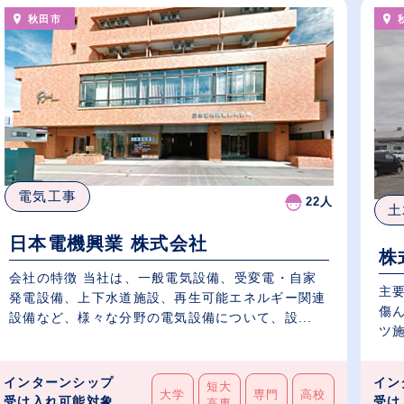
秋田市
電気工事
22人
土
日本電機興業 株式会社
株
会社の特徴 当社は、一般電気設備、受変電・自家
主要業務 道路・駐
発電設備、上下水道施設、再生可能エネルギー関連
傷
設備など、様々な分野の電気設備について、設...
インターンシップ
イン
短大
大学
専門
高校
受け入れ可能対象
受け
高専