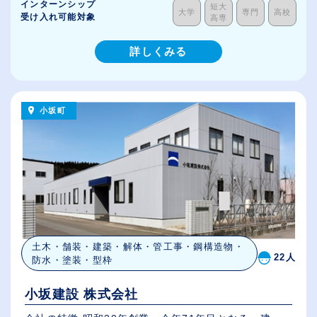
インターンシップ
短大
大学
専門
高校
受け入れ可能対象
高専
詳しくみる
小坂町
土木・舗装・建築・解体・管工事・鋼構造物・
22人
防水・塗装・型枠
小坂建設 株式会社