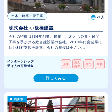
土木・建築・管工事
21人
株式会社 小板橋建設
会社の特徴 1966年創業。建築・土木とも公共・民間
工事を手がける総合建設業の会社。2019年に宮城県に
仙台利府支店を設立。会社の規模は小さい...
インターンシップ
短大
大学
専門
高校
受け入れ可能対象
高専
詳しくみる
鹿角市