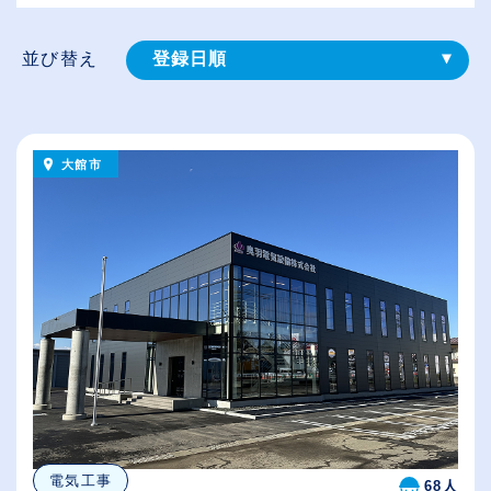
並び替え
登録⽇順
給与が高い順
（⾼卒の給与を基準）
大館市
従業員が多い順
休日数が多い順
電気工事
68人