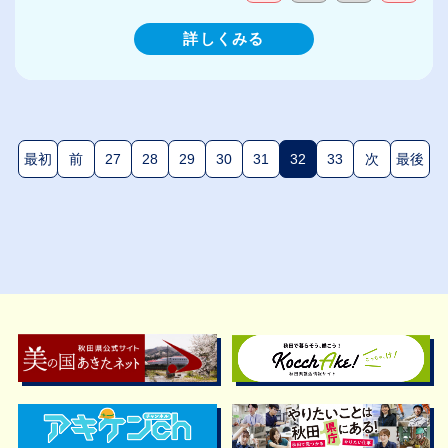
詳しくみる
最初
前
27
28
29
30
31
32
33
次
最後
(現在のページ)