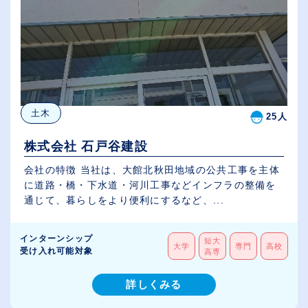
土木
25人
株式会社 石戸谷建設
会社の特徴 当社は、大館北秋田地域の公共工事を主体
に道路・橋・下水道・河川工事などインフラの整備を
通じて、暮らしをより便利にするなど、...
インターンシップ
短大
大学
専門
高校
受け入れ可能対象
高専
詳しくみる