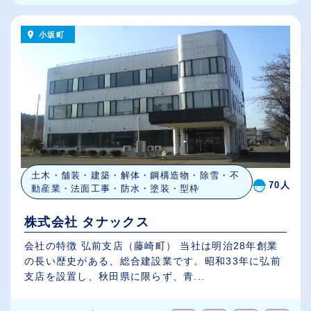
小坂町
土木・舗装・建築・解体・鋼構造物・除雪・不
70人
動産業・法面工事・防水・塗装・型枠
株式会社 タナックス
会社の特徴 弘前支店（藤崎町） 当社は明治28年創業
の長い歴史がある、総合建設業です。昭和33年に弘前
支店を設置し、秋田県に限らず、青...