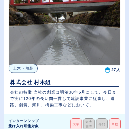
土木・舗装
27人
株式会社 村木組
会社の特徴 当社の創業は明治30年5月にして、今日ま
で実に120年の長い間一貫して建設事業に従事し、道
路、舗装、河川、橋梁工事などにおいて、...
インターンシップ
短大
大学
専門
高校
受け入れ可能対象
高専