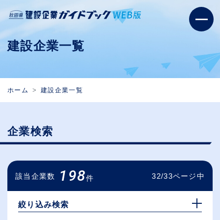
建設企業一覧
ホーム
建設企業一覧
企業検索
198
該当企業数
32/33ページ中
件
絞り込み検索