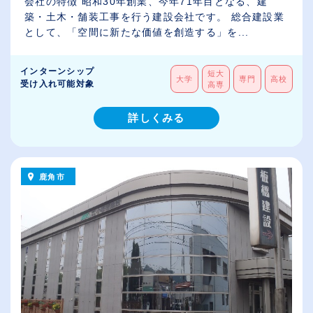
会社の特徴 昭和30年創業、今年71年目となる、建
築・土木・舗装工事を行う建設会社です。 総合建設業
として、「空間に新たな価値を創造する」を...
インターンシップ
短大
大学
専門
高校
受け入れ可能対象
高専
詳しくみる
鹿角市