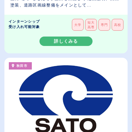
塗装、道路区画線整備をメインとして...
インターンシップ
短大
大学
専門
高校
受け入れ可能対象
高専
詳しくみる
秋田市