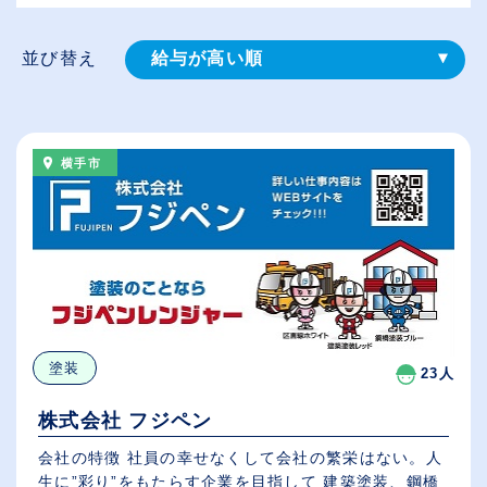
並び替え
給与が高い順
登録⽇順
従業員が多い順
横手市
休日数が多い順
塗装
23人
株式会社 フジペン
会社の特徴 社員の幸せなくして会社の繁栄はない。人
生に”彩り”をもたらす企業を目指して 建築塗装、鋼橋