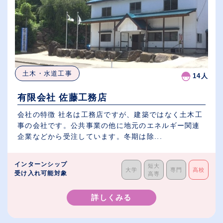
土木・水道工事
14人
有限会社 佐藤工務店
会社の特徴 社名は工務店ですが、建築ではなく土木工
事の会社です。公共事業の他に地元のエネルギー関連
企業などから受注しています。冬期は除...
インターンシップ
短大
大学
専門
高校
受け入れ可能対象
高専
詳しくみる