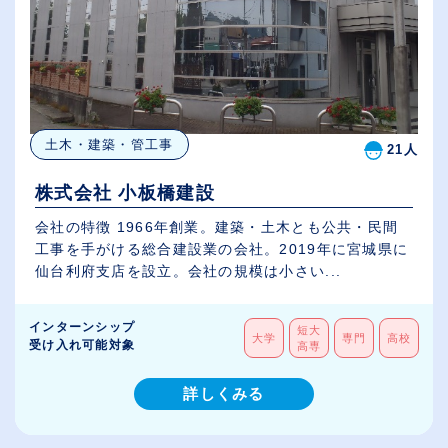
土木・建築・管工事
21人
株式会社 小板橋建設
会社の特徴 1966年創業。建築・土木とも公共・民間
工事を手がける総合建設業の会社。2019年に宮城県に
仙台利府支店を設立。会社の規模は小さい...
インターンシップ
短大
大学
専門
高校
受け入れ可能対象
高専
詳しくみる