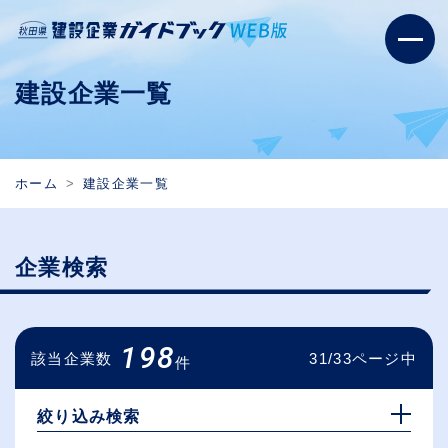
建設企業一覧
ホーム
建設企業一覧
企業検索
198
該当企業数
31/33ページ中
件
絞り込み検索