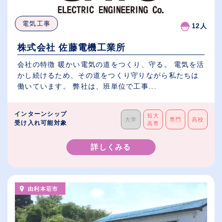
電気工事
12人
株式会社 佐藤電機工業所
会社の特徴 暖かい電気の道をつくり、守る。 電気を活
かし続けるため、その道をつくり守りながら私たちは
働いています。 弊社は、班単位で工事...
インターンシップ
短大
大学
専門
高校
受け入れ可能対象
高専
詳しくみる
由利本荘市