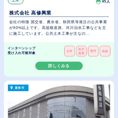
土木
45人
株式会社 高修興業
会社の特徴 国交省、農水省、秋田県等発注の公共事業
が90%以上です。高規格道路、河川治水工事などを主
に施工しています。公共土木工事が主なの...
インターンシップ
短大
大学
専門
高校
受け入れ可能対象
高専
詳しくみる
鹿角市