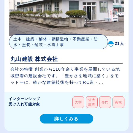
土木・建築・解体・鋼構造物・不動産業・防
21人
水・塗装・舗装・水道工事
丸山建設 株式会社
会社の特徴 創業から110年余り事業を展開している地
域密着の建設会社です。「豊かさを地域に築く」をモ
ットーに、確かな建築技術を持ってRC造・...
インターンシップ
短大
大学
専門
高校
受け入れ可能対象
高専
詳しくみる