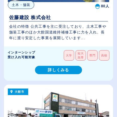
土木・舗装
80人
佐藤建設 株式会社
会社の特徴 公共工事を主に受注しており、土木工事や
舗装工事のほか大館国道維持補修工事に力を入れ、長
年に渡り安定した事業を展開しています...
インターンシップ
短大
大学
専門
高校
受け入れ可能対象
高専
詳しくみる
大館市