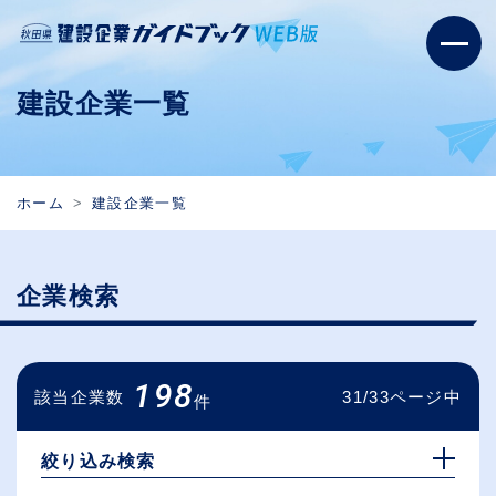
建設企業一覧
ホーム
建設企業一覧
企業検索
198
該当企業数
31/33ページ中
件
絞り込み検索