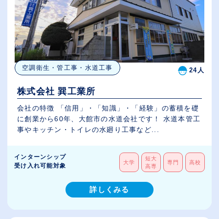
空調衛生・管工事・水道工事
24人
株式会社 巽工業所
会社の特徴 「信用」・「知識」・「経験」の蓄積を礎
に創業から60年、大館市の水道会社です！ 水道本管工
事やキッチン・トイレの水廻り工事など...
インターンシップ
短大
大学
専門
高校
受け入れ可能対象
高専
詳しくみる