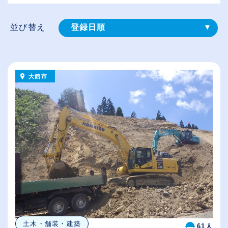
並び替え
登録⽇順
給与が高い順
（⾼卒の給与を基準）
大館市
従業員が多い順
休日数が多い順
土木・舗装・建築
61人