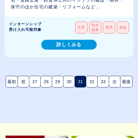
気・道路交通・鉄道等公共のインフラの建設・維持・
保守のほか住宅の建築・リフォームなど...
インターンシップ
短大
大学
専門
高校
受け入れ可能対象
高専
詳しくみる
最初
前
27
28
29
30
31
32
33
次
最後
(現在のページ)