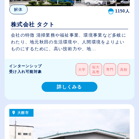
解体
1150人
株式会社 タクト
会社の特徴 清掃業務や福祉事業、環境事業など多岐に
わたり、地元秋田の生活環境や、人間環境をよりよい
ものにするために、高い技術力や、地...
インターンシップ
短大
大学
専門
高校
受け入れ可能対象
高専
詳しくみる
大館市