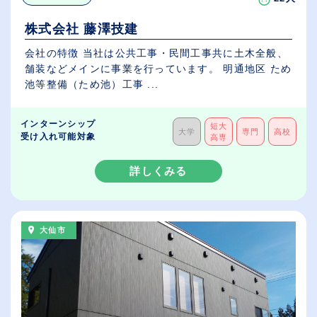
株式会社 藤澤技建
会社の特徴 当社は公共工事・民間工事共に土木全般、
舗装などメインに事業を行っています。 明通地区 ため
池等整備（ため池）工事 ...
インターンシップ
短大
大学
専門
高校
受け入れ可能対象
高専
詳しくみる
大仙市