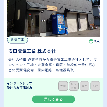
電気工事
5人
安田電気工業 株式会社
会社の特徴 創業当時から総合電気工事会社として、マ
ンション・工場・大型倉庫・病院・学校他一般住宅な
どの受変電設備・屋内配線・各種器具取...
インターンシップ
短大
大学
専門
高校
受け入れ可能対象
高専
詳しくみる