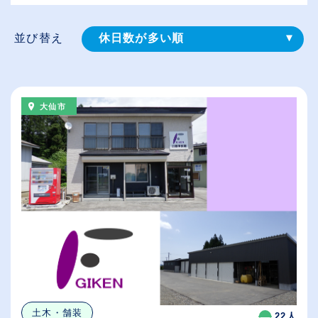
並び替え
休日数が多い順
登録⽇順
給与が高い順
大仙市
（⾼卒の給与を基準）
従業員が多い順
土木・舗装
22人