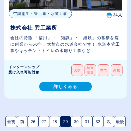
空調衛生・管工事・水道工事
24人
株式会社 巽工業所
会社の特徴 「信用」・「知識」・「経験」の蓄積を礎
に創業から60年、大館市の水道会社です！ 水道本管工
事やキッチン・トイレの水廻り工事など...
インターンシップ
短大
大学
専門
高校
受け入れ可能対象
高専
詳しくみる
最初
前
26
27
28
29
30
31
32
次
最後
(現在のページ)