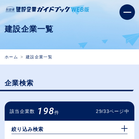
建設企業一覧
ホーム
建設企業一覧
企業検索
198
該当企業数
29/33ページ中
件
絞り込み検索