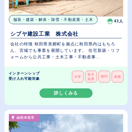
舗装・建築・解体・除雪・不動産業・土木
43人
シブヤ建設工業 株式会社
会社の特徴 秋田県美郷町を拠点に秋田県内はもちろ
ん、宮城でも事業を展開しています。 住宅新築・リフ
ォームから公共工事・土木工事・不動産事...
インターンシップ
短大
大学
専門
高校
受け入れ可能対象
高専
詳しくみる
由利本荘市