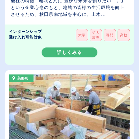
会社の特徴 ｢地域と共に 豊かな未来を創りたい…。｣
という企業心念のもと、地域の皆様の生活環境を向上
させるため、秋田県南地域を中心に、土木...
インターンシップ
短大
大学
専門
高校
受け入れ可能対象
高専
詳しくみる
美郷町