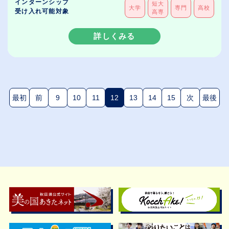
インターンシップ
短大
大学
専門
高校
受け入れ可能対象
高専
詳しくみる
最初
前
9
10
11
12
13
14
15
次
最後
(現在のページ)