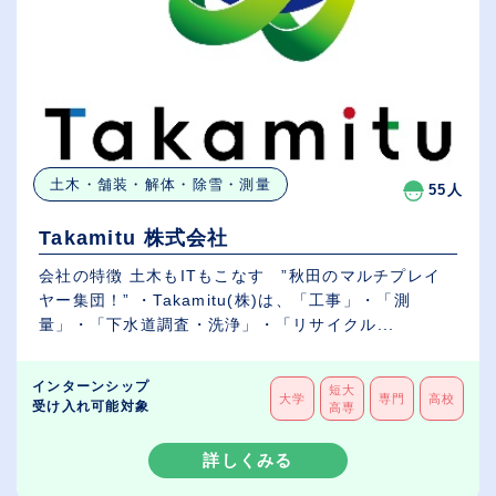
土木・舗装・解体・除雪・測量
55人
Takamitu 株式会社
会社の特徴 土木もITもこなす ”秋田のマルチプレイ
ヤー集団！” ・Takamitu(株)は、「工事」・「測
量」・「下水道調査・洗浄」・「リサイクル...
インターンシップ
短大
大学
専門
高校
受け入れ可能対象
高専
詳しくみる