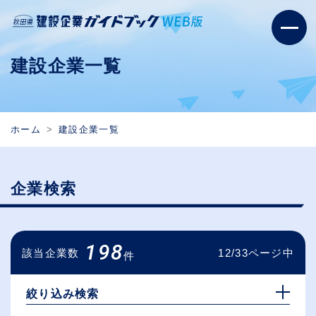
建設企業一覧
ホーム
建設企業一覧
企業検索
198
該当企業数
12/33ページ中
件
絞り込み検索