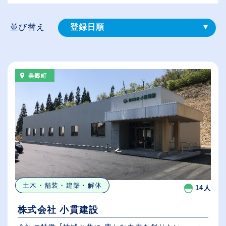
並び替え
登録⽇順
給与が高い順
（⾼卒の給与を基準）
美郷町
従業員が多い順
休日数が多い順
土木・舗装・建築・解体
14人
株式会社 小貫建設