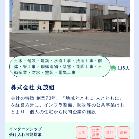
土木・舗装・建築・水道工事・法面工事・解
体・管工事・鋼構造物・除雪・造園工事・不
115人
動産業・防水・塗装・電気工事
株式会社 丸茂組
会社の特徴 創業73年、『地域とともに 人とともに』
を経営方針に、インフラ整備、防災等の公共事業はも
とより、個人の住宅から民間企業の施設...
インターンシップ
短大
大学
専門
高校
受け入れ可能対象
高専