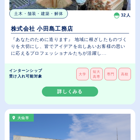
土木・舗装・建築・解体
32人
株式会社 小田島工務店
『あなたのために造ります』 地域に根ざしたものづく
りを大切にし、皆でアイデアを出しあいお客様の思い
に応えるプロフェッショナルたちが活躍し...
インターンシップ
短大
大学
専門
高校
受け入れ可能対象
高専
詳しくみる
大仙市