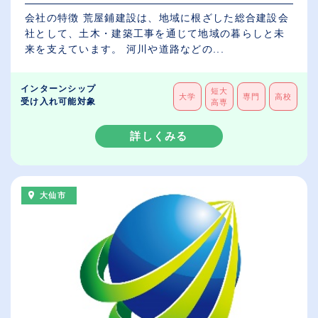
会社の特徴 荒屋鋪建設は、地域に根ざした総合建設会
社として、土木・建築工事を通じて地域の暮らしと未
来を支えています。 河川や道路などの...
インターンシップ
短大
大学
専門
高校
受け入れ可能対象
高専
詳しくみる
大仙市