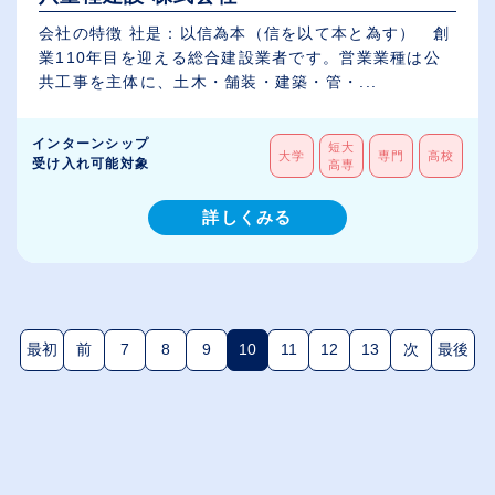
会社の特徴 社是：以信為本（信を以て本と為す） 創
業110年目を迎える総合建設業者です。営業業種は公
共工事を主体に、土木・舗装・建築・管・...
インターンシップ
短大
大学
専門
高校
受け入れ可能対象
高専
詳しくみる
最初
前
7
8
9
10
11
12
13
次
最後
(現在のページ)