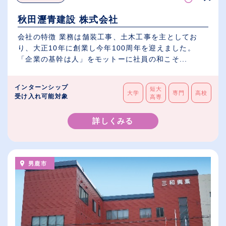
秋田瀝青建設 株式会社
会社の特徴 業務は舗装工事、土木工事を主としてお
り、大正10年に創業し今年100周年を迎えました。
「企業の基幹は人」をモットーに社員の和こそ...
インターンシップ
短大
大学
専門
高校
受け入れ可能対象
高専
詳しくみる
男鹿市