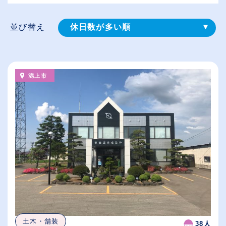
並び替え
休日数が多い順
登録⽇順
給与が高い順
潟上市
（⾼卒の給与を基準）
従業員が多い順
土木・舗装
38人