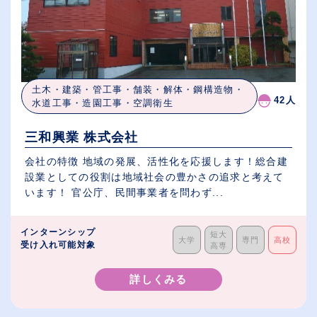
土木・建築・管工事・舗装・解体・鋼構造物・
42人
水道工事・造園工事・空調衛生
三和興業 株式会社
会社の特徴 地域の発展、活性化を応援します！総合建
設業としての役割は地域社会の豊かさの追求と考えて
います！ 官公庁、民間事業者を問わず...
インターンシップ
短大
大学
専門
高校
受け入れ可能対象
高専
詳しくみる