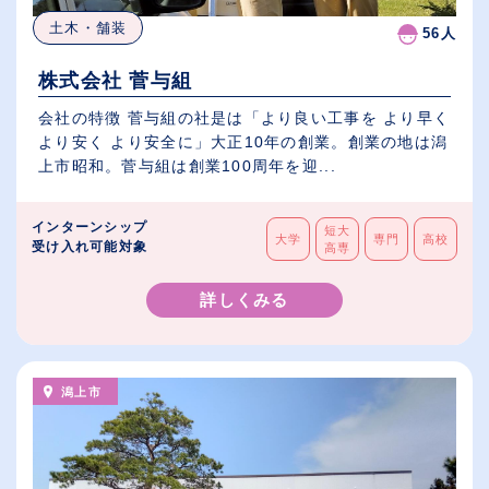
土木・舗装
56人
株式会社 菅与組
会社の特徴 菅与組の社是は「より良い工事を より早く
より安く より安全に」大正10年の創業。創業の地は潟
上市昭和。菅与組は創業100周年を迎...
インターンシップ
短大
大学
専門
高校
受け入れ可能対象
高専
詳しくみる
潟上市