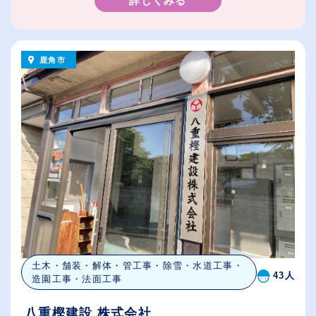
詳しくみる
鹿角市
土木・舗装・解体・管工事・除雪・水道工事・
43人
造園工事・法面工事
八重樫建設 株式会社