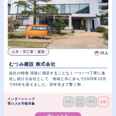
土木・管工事・建築
15人
むつみ建設 株式会社
会社の特徴 現状に満足することなく一つ一つ丁寧に進
化し続ける会社として、地域と共に歩んで2025年12月
で55年を迎えました。百年先まで繋ぐ和...
インターンシップ
短大
大学
専門
高校
受け入れ可能対象
高専