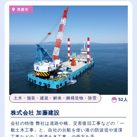
男鹿市
土木・舗装・建築・解体・鋼構造物・除雪
52人
株式会社 加藤建設
会社の特徴 弊社は道路や橋、災害復旧工事などの「一
般土木工事」と、自社の台船を使い港の防波堤や浚渫
工事などの「港湾土木工事」の両方を手...