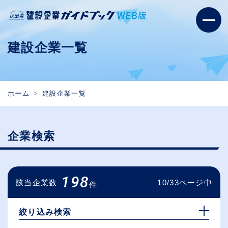
建設企業一覧
ホーム
建設企業一覧
企業検索
198
該当企業数
10/33ページ中
件
絞り込み検索