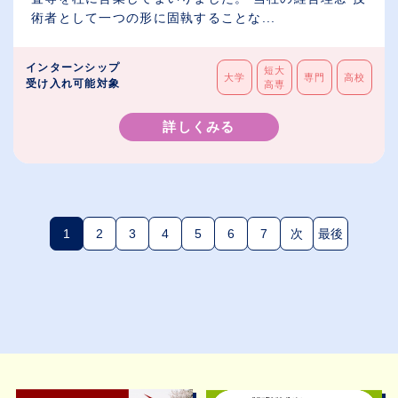
術者として一つの形に固執することな...
インターンシップ
短大
大学
専門
高校
受け入れ可能対象
高専
詳しくみる
1
2
3
4
5
6
7
次
最後
(現在のページ)