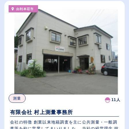
由利本荘市
測量
11人
有限会社 村上測量事務所
会社の特徴 創業以来地籍調査を主に公共測量・一般調
査等を柱に営業してまいりました。 当社の経営理念 技