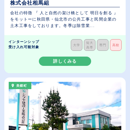
株式会社相馬組
会社の特徴 『 人と自然の架け橋として 明日を創る 』
をモットーに秋田県・仙北市の公共工事と民間企業の
土木工事をしております。冬季は除雪業...
インターンシップ
短大
大学
専門
高校
受け入れ可能対象
高専
詳しくみる
美郷町