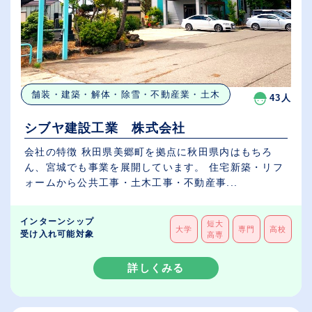
舗装・建築・解体・除雪・不動産業・土木
43人
シブヤ建設工業 株式会社
会社の特徴 秋田県美郷町を拠点に秋田県内はもちろ
ん、宮城でも事業を展開しています。 住宅新築・リフ
ォームから公共工事・土木工事・不動産事...
インターンシップ
短大
大学
専門
高校
受け入れ可能対象
高専
詳しくみる