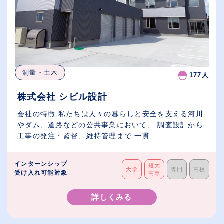
測量・土木
177人
株式会社 シビル設計
会社の特徴 私たちは人々の暮らしと安全を支える河川
やダム、道路などの公共事業において、 調査設計から
工事の発注・監督、維持管理まで 一貫...
インターンシップ
短大
大学
専門
高校
受け入れ可能対象
高専
詳しくみる