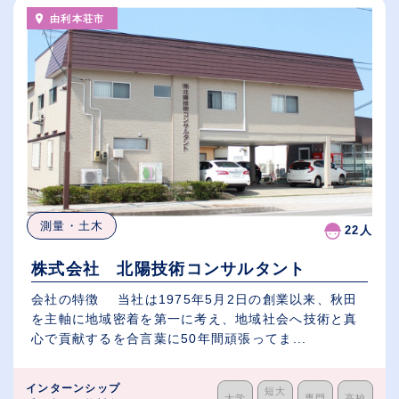
由利本荘市
測量・土木
22人
株式会社 北陽技術コンサルタント
会社の特徴 当社は1975年5月2日の創業以来、秋田
を主軸に地域密着を第一に考え、地域社会へ技術と真
心で貢献するを合言葉に50年間頑張ってま...
インターンシップ
短大
大学
専門
高校