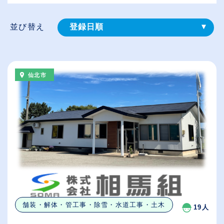
並び替え
登録⽇順
給与が高い順
（⾼卒の給与を基準）
仙北市
従業員が多い順
休日数が多い順
舗装・解体・管工事・除雪・水道工事・土木
19人