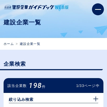
建設企業一覧
ホーム
建設企業一覧
企業検索
198
該当企業数
1/33ページ中
件
絞り込み検索