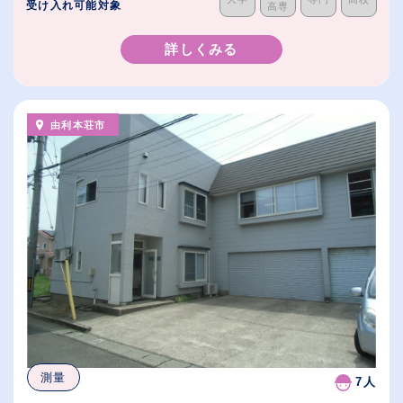
受け入れ可能対象
高専
詳しくみる
由利本荘市
測量
7人