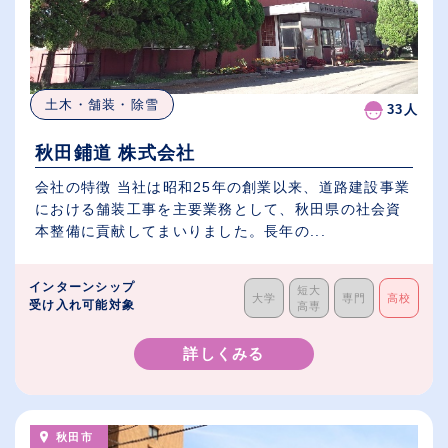
土木・舗装・除雪
33人
秋田鋪道 株式会社
会社の特徴 当社は昭和25年の創業以来、道路建設事業
における舗装工事を主要業務として、秋田県の社会資
本整備に貢献してまいりました。長年の...
インターンシップ
短大
大学
専門
高校
受け入れ可能対象
高専
詳しくみる
秋田市