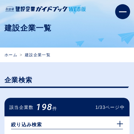
建設企業一覧
ホーム
建設企業一覧
企業検索
198
該当企業数
1/33ページ中
件
絞り込み検索