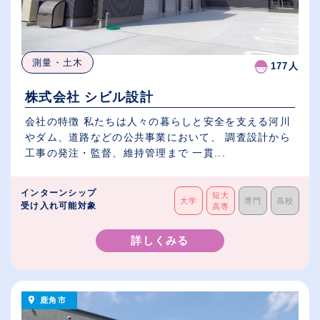
測量・土木
177人
株式会社 シビル設計
会社の特徴 私たちは人々の暮らしと安全を支える河川
やダム、道路などの公共事業において、 調査設計から
工事の発注・監督、維持管理まで 一貫...
インターンシップ
短大
大学
専門
高校
受け入れ可能対象
高専
詳しくみる
鹿角市