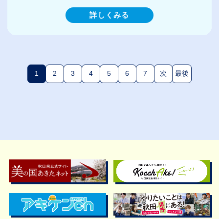
詳しくみる
1
2
3
4
5
6
7
次
最後
(現在のページ)