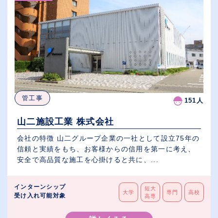
管工事
151人
山二施設工業 株式会社
会社の特徴 山二グループ企業の一社として設立75年の
信頼と実績をもち、お客様からの信用を第一に考え、
安全で高品質な施工を心掛けると共に、...
インターンシップ
短大
大学
専門
高校
受け入れ可能対象
高専