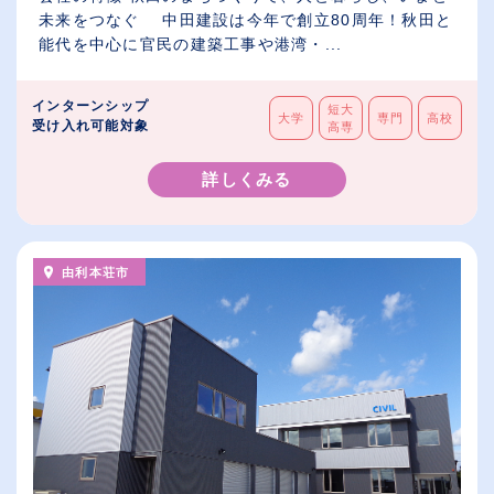
未来をつなぐ 中田建設は今年で創立80周年！秋田と
能代を中心に官民の建築工事や港湾・...
インターンシップ
短大
大学
専門
高校
受け入れ可能対象
高専
詳しくみる
由利本荘市