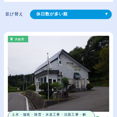
並び替え
休日数が多い順
登録⽇順
給与が高い順
大仙市
（⾼卒の給与を基準）
従業員が多い順
土木・舗装・除雪・水道工事・法面工事・解