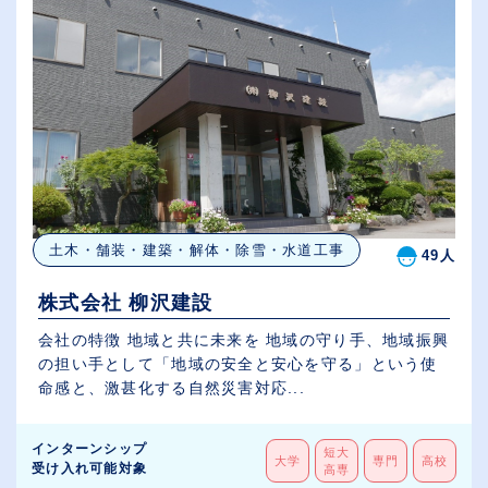
土木・舗装・建築・解体・除雪・水道工事
49人
株式会社 柳沢建設
会社の特徴 地域と共に未来を 地域の守り手、地域振興
の担い手として「地域の安全と安心を守る」という使
命感と、激甚化する自然災害対応...
インターンシップ
短大
大学
専門
高校
受け入れ可能対象
高専