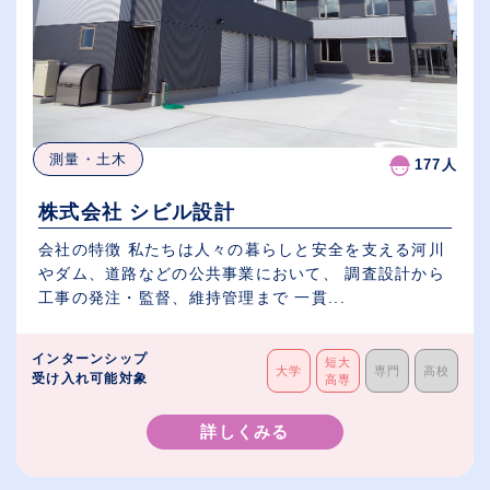
測量・土木
177人
株式会社 シビル設計
会社の特徴 私たちは人々の暮らしと安全を支える河川
やダム、道路などの公共事業において、 調査設計から
工事の発注・監督、維持管理まで 一貫...
インターンシップ
短大
大学
専門
高校
受け入れ可能対象
高専
詳しくみる