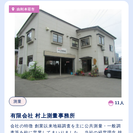
由利本荘市
測量
11人
有限会社 村上測量事務所
会社の特徴 創業以来地籍調査を主に公共測量・一般調
査等を柱に営業してまいりました。 当社の経営理念 技