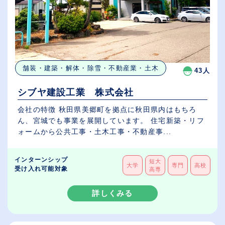
舗装・建築・解体・除雪・不動産業・土木
43人
シブヤ建設工業 株式会社
会社の特徴 秋田県美郷町を拠点に秋田県内はもちろ
ん、宮城でも事業を展開しています。 住宅新築・リフ
ォームから公共工事・土木工事・不動産事...
インターンシップ
短大
大学
専門
高校
受け入れ可能対象
高専
詳しくみる