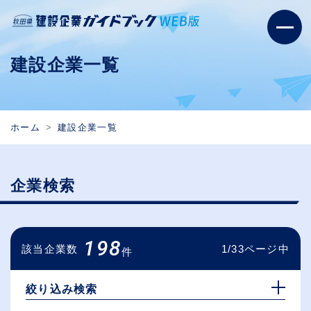
建設企業一覧
ホーム
建設企業一覧
企業検索
198
該当企業数
1/33ページ中
件
絞り込み検索