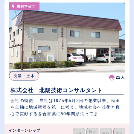
由利本荘市
測量・土木
22人
株式会社 北陽技術コンサルタント
会社の特徴 当社は1975年5月2日の創業以来、秋田
を主軸に地域密着を第一に考え、地域社会へ技術と真
心で貢献するを合言葉に50年間頑張ってま...
インターンシップ
短大
大学
専門
高校