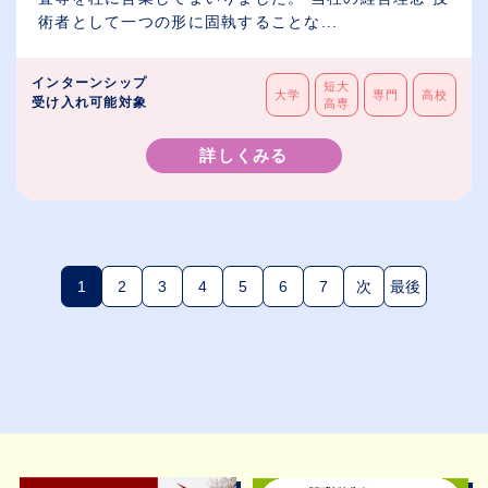
術者として一つの形に固執することな...
インターンシップ
短大
大学
専門
高校
受け入れ可能対象
高専
詳しくみる
1
2
3
4
5
6
7
次
最後
(現在のページ)