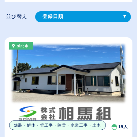
並び替え
登録⽇順
給与が高い順
（⾼卒の給与を基準）
仙北市
従業員が多い順
休日数が多い順
舗装・解体・管工事・除雪・水道工事・土木
19人