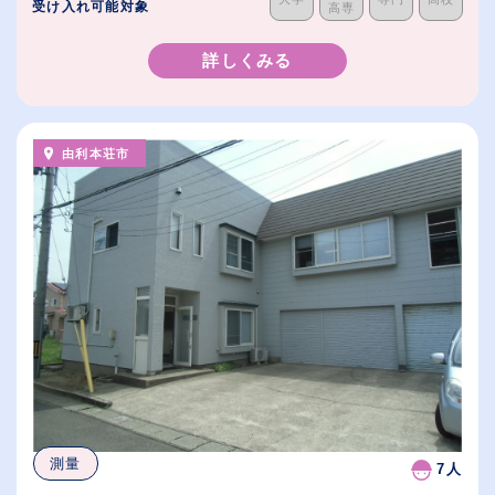
受け入れ可能対象
高専
詳しくみる
由利本荘市
測量
7人