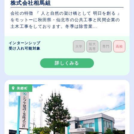
株式会社相馬組
会社の特徴 『 人と自然の架け橋として 明日を創る 』
をモットーに秋田県・仙北市の公共工事と民間企業の
土木工事をしております。冬季は除雪業...
インターンシップ
短大
大学
専門
高校
受け入れ可能対象
高専
詳しくみる
美郷町