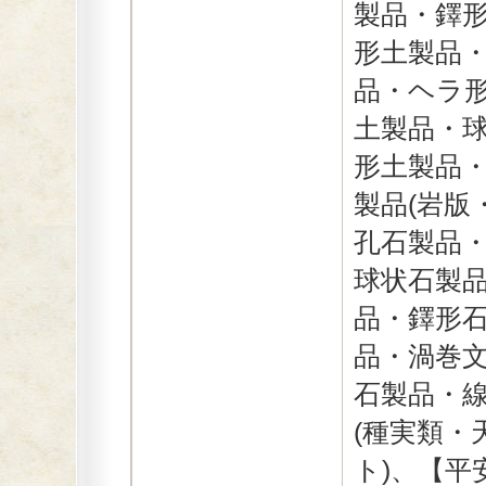
製品・鐸
形土製品
品・ヘラ
土製品・
形土製品・
製品(岩版
孔石製品
球状石製
品・鐸形
品・渦巻
石製品・線
(種実類・
ト)、【平