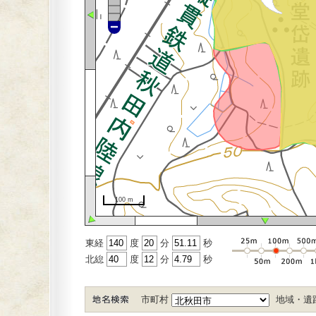
100 m
東経
度
分
秒
北緿
度
分
秒
市町村
地域・遺