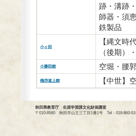
跡・溝跡
師器・須恵
鉄製品
【縄文時
小ヶ田
（後期）
空堀・腰
小勝田館
【中世】
槐岱道上館
秋田県教育庁 生涯学習課文化財保護室
〒010-8580 秋田市山王三丁目1番1号 Tel：018-860-5