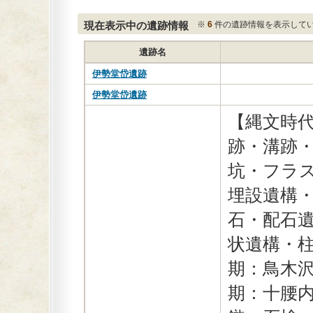
現在表示中の遺跡情報
※
6
件の遺跡情報を表示して
遺跡名
伊勢堂岱遺跡
伊勢堂岱遺跡
【縄文時
跡・溝跡
坑・フラ
埋設遺構
石・配石
状遺構・柱
期：鳥木
期：十腰内