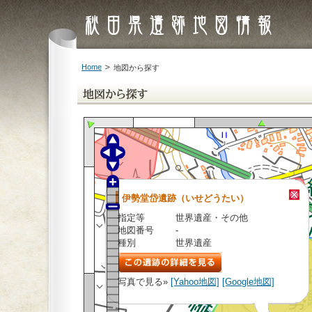
Home
地図から探す
伊勢堂岱遺跡（いせどうたい）
指定等
世界遺産・その他
地図番号
-
種別
世界遺産
写真で見る»
[Yahoo地図]
[Google地図]