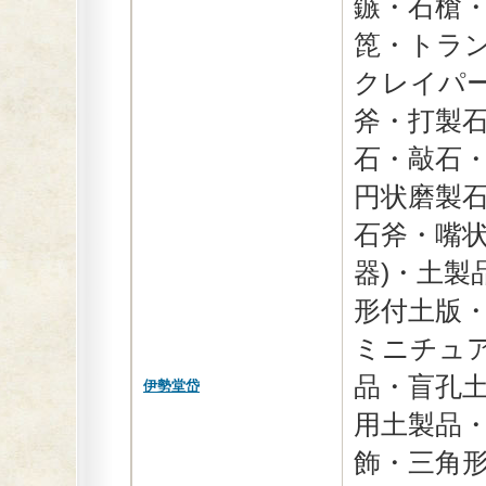
鏃・石槍
箆・トラ
クレイパ
斧・打製
石・敲石
円状磨製
石斧・嘴
器)・土製
形付土版
ミニチュ
品・盲孔
伊勢堂岱
用土製品
飾・三角