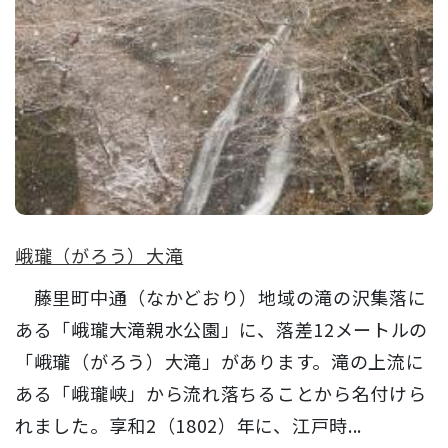
峨瓏（がろう）大滝
藤里町中通（なかどおり）地域の滝の沢集落に
ある「峨瓏大滝親水公園」に、落差12メートルの
「峨瓏（がろう）大滝」があります。滝の上流に
ある「峨瓏峡」から流れ落ちることから名付けら
れました。享和2（1802）年に、江戸時...