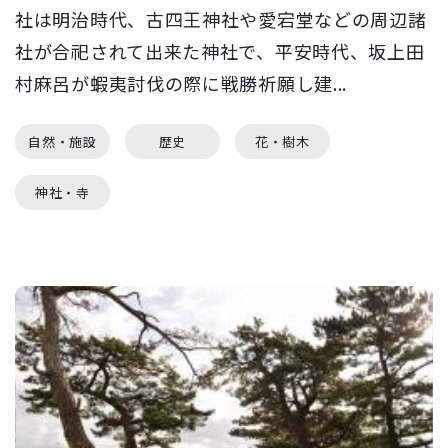
社は明治時代、古四王神社や愛宕堂などの周辺諸
社が合祀されて出来た神社で、平安時代、坂上田
村麻呂が蝦夷討伐の際に戦勝祈願し建...
自然・施設
歴史
花・樹木
神社・寺