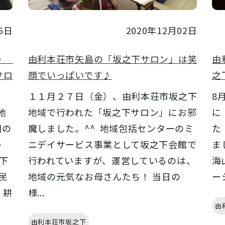
6日
2020年12月02日
所♪
由利本荘市矢島の「坂之下サロン」は笑
由
サロ
顔でいっぱいです♪
之
１１月２７日（金）、由利本荘市坂之下
8
地
地域で行われた「坂之下サロン」にお邪
に
回の
魔しました。^^ 地域包括センターのミ
た
日♪
ニデイサービス事業として坂之下会館で
ま
下
行われていますが、運営しているのは、
海
民
地域の元気なお母さんたち！ 当日の
ー
、耕
様...
由
由利本荘市坂之下