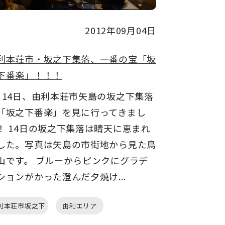
2012年09月04日
利本荘市・坂之下集落、一番の宝「坂
下番楽」！！！
月14日、由利本荘市矢島の坂之下集落
「坂之下番楽」を見に行ってきまし
！ 14日の坂之下集落は晴天に恵まれ
した。写真は矢島の市街地から見た鳥
山です。 ブルーからピンクにグラデ
ションがかった澄んだ夕焼け...
利本荘市坂之下
由利エリア