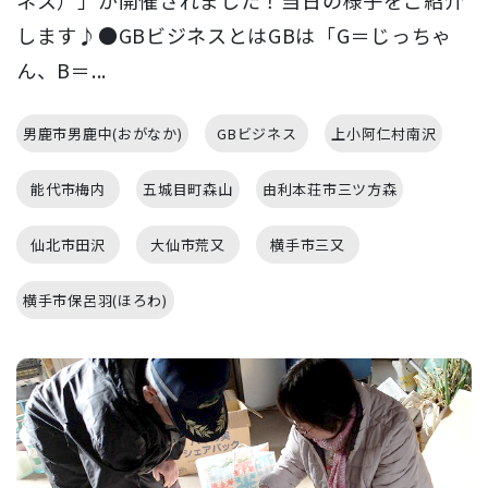
します♪●GBビジネスとはGBは「G＝じっちゃ
ん、B＝...
男鹿市男鹿中(おがなか)
GBビジネス
上小阿仁村南沢
能代市梅内
五城目町森山
由利本荘市三ツ方森
仙北市田沢
大仙市荒又
横手市三又
横手市保呂羽(ほろわ)