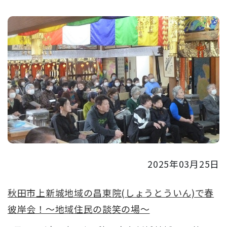
2025年03月25日
秋田市上新城地域の昌東院(しょうとういん)で春
彼岸会！～地域住民の談笑の場～